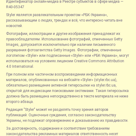
Идентификатор онлайн-медиа в Реестре субъектов в сфере медиа —
R40-05347
Styler является развлекательным проектом «РБК-Украина»,
рассказывающим о людях, трендах и всё, что интересно читать вне
новостей.
Фотографии, иллюстрации и другие изображения принадлежат их
правообладателям. Использование фотографий, отмеченных Getty
Images, допускается исключительно при наличии письменного
разрешения фотоагентства Getty Images. Фотографии, отмеченные
логотипом «Styler» или подписанные «Styler» или «РБК-Украина», могут
использоваться на условиях лицензии Creative Commons Attribution
4.0 International.
При полном или частичном воспроизведении информационных
материалов, опубликованных на вебсайте «Styler» (styler.rbc.ua),
обязательно размещение активной гиперссылки на styler.rbc.ua,
открытой для индексации поисковыми системами. Такая гиперссылка
должна быть размещена непосредственно в тексте материала не ниже
второго абзаца.
Редакция "Styler" может не разделять точку зрения авторов
публикаций. Оценочные суждения, согласно законодательству
Украины, не подлежат опровержению и доказыванию их правдивости.
За достоверность, содержание и соответствие требованиям
законодательства рекламных материалов ответственность несет