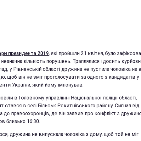
ори президента 2019
, які пройшли 21 квітня, було зафіксов
незначна кількість порушень. Траплялися і досить курйозні
ад, у Рівненській області дружина не пустила чоловіка на 
ю, щоб він не зміг проголосувати за одного з кандидатів у
енти України, який йому імпонував.
овіли в Головному управлінні Національної поліції області,
т стався в селі Більськ Рокитнівського району. Сигнал від
а до правоохоронців, де він заявив про конфлікт з дружин
в близько 16:30.
ся, дружина не випускала чоловіка з дому, щоб той не міг