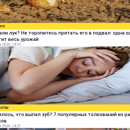
НОЕ
ли лук? Не торопитесь прятать его в подвал: одна 
тит весь урожай
а 2026, 14:53
КОПЫ
лось, что выпал зуб? 7 популярных толкований из р
ков
а 2026, 14:21