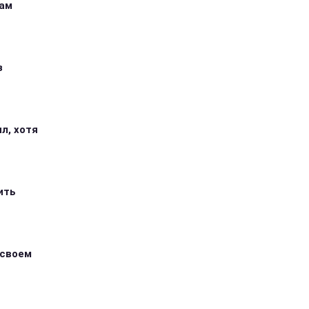
кам
з
л, хотя
ить
 своем