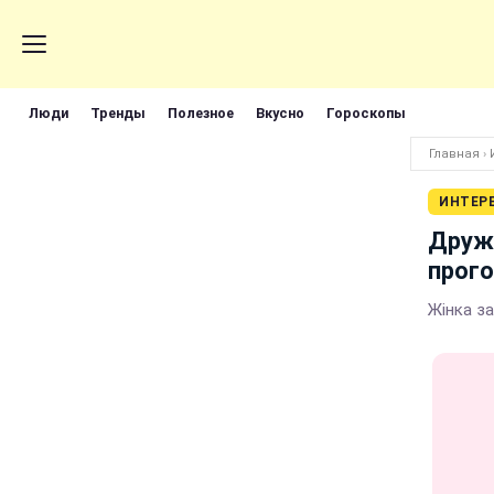
Люди
Тренды
Полезное
Вкусно
Гороскопы
Главная
›
ИНТЕР
Дружи
прого
Жінка з