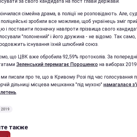
осувати за свого кандидата на пост глави держави.
інчилася сімейна драма, в поліції не розповідають. Але, су
 поліцейські зробили все можливе, щоб українець зміг при
цю і поставити позначку навпроти прізвища свого кандидат
лосували "полонений" і його дружина - не відомо. Так само, 
 продовжить існування їхній шлюбний союз.
ємо, що ЦВК вже обробила 92,59% протоколів. За попередн
татами
Зеленський перемагає Порошенко
на виборах 2019
ми писали про те, що в Кривому Розі під час голосування 
орчій дільниці місцева мешканка "під мухою"
намагалася з'
юлетень
.
 2019
йте также