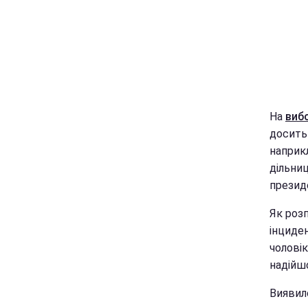
На
виб
досить 
наприкл
дільниц
презид
Як розп
інциден
чоловік
надійшо
Виявило