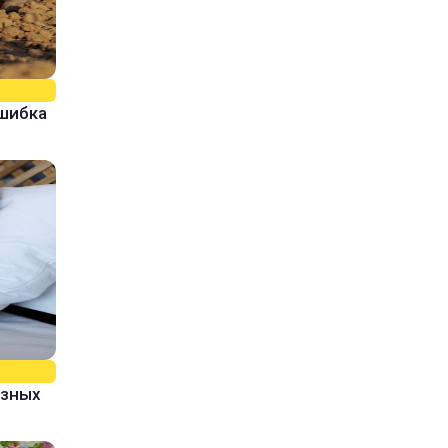
ошибка
азных