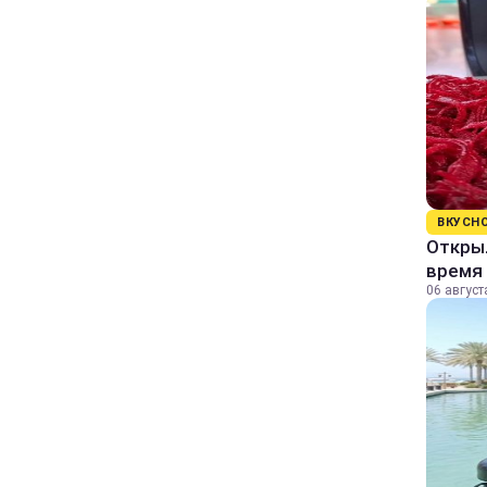
ВКУСН
Открыл
время 
06 август