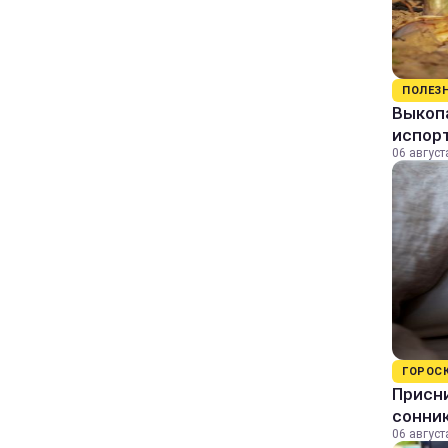
ПОЛЕЗ
Выкопа
испор
06 август
ГОРОС
Присни
сонни
06 август