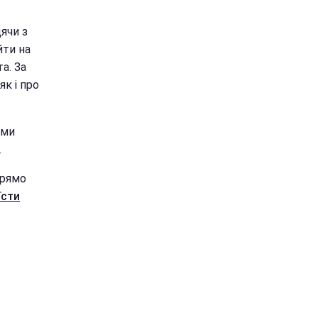
дячи з
йти на
а. За
як і про
іми
.
прямо
їсти