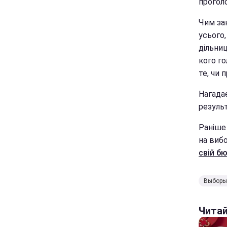
прогол
Чим зак
усього,
дільни
кого го
те, чи
Нагада
резуль
Раніше 
на виб
свій б
Выборы
Чита