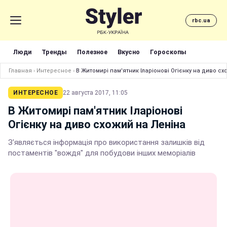
rbc.ua
Люди
Тренды
Полезное
Вкусно
Гороскопы
Главная
›
Интересное
›
В Житомирі пам'ятник Іларіонові Огієнку на диво сх
ИНТЕРЕСНОЕ
22 августа 2017, 11:05
В Житомирі пам'ятник Іларіонові
Огієнку на диво схожий на Леніна
З'являється інформація про використання залишків від
постаментів "вождя" для побудови інших меморіалів