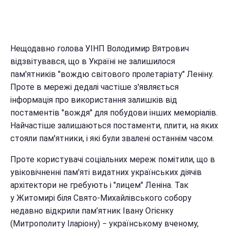
Нещодавно голова УІНП Володимир Вятрович
відзвітувався, що в Україні не залишилося
пам'ятників "вождю світового пролетаріату" Леніну.
Проте в мережі дедалі частіше з'являється
інформація про використання залишків від
постаментів "вождя" для побудови інших меморіалів.
Найчастіше залишаються постаменти, плити, на яких
стояли пам'ятники, і які були звалені останнім часом.
Проте користувачі соціальних мереж помітили, що в
увіковічненні пам'яті видатних українських діячів
архітектори не гребують і "лицем" Леніна. Так
у Житомирі біля Свято-Михайлівського собору
недавно відкрили пам’ятник Івану Огієнку
(Митрополиту Іларіону) − українському вченому,