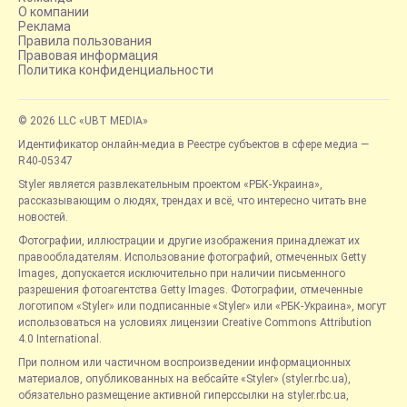
О компании
Реклама
Правила пользования
Правовая информация
Политика конфиденциальности
© 2026 LLC «UBT MEDIA»
Идентификатор онлайн-медиа в Реестре субъектов в сфере медиа —
R40-05347
Styler является развлекательным проектом «РБК-Украина»,
рассказывающим о людях, трендах и всё, что интересно читать вне
новостей.
Фотографии, иллюстрации и другие изображения принадлежат их
правообладателям. Использование фотографий, отмеченных Getty
Images, допускается исключительно при наличии письменного
разрешения фотоагентства Getty Images. Фотографии, отмеченные
логотипом «Styler» или подписанные «Styler» или «РБК-Украина», могут
использоваться на условиях лицензии Creative Commons Attribution
4.0 International.
При полном или частичном воспроизведении информационных
материалов, опубликованных на вебсайте «Styler» (styler.rbc.ua),
обязательно размещение активной гиперссылки на styler.rbc.ua,