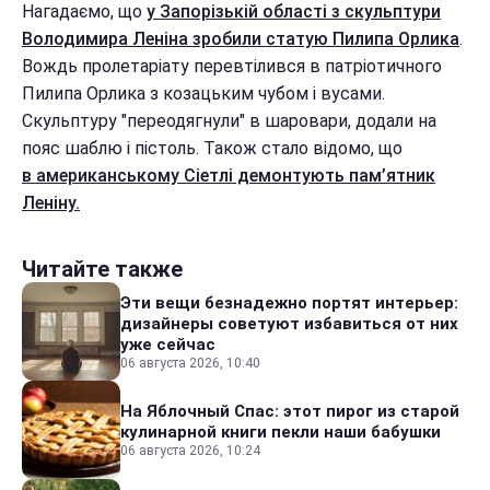
Нагадаємо, що
у Запорізькій області з скульптури
Володимира Леніна зробили статую Пилипа Орлика
.
Вождь пролетаріату перевтілився в патріотичного
Пилипа Орлика з козацьким чубом і вусами.
Скульптуру "переодягнули" в шаровари, додали на
пояс шаблю і пістоль. Також стало відомо, що
в американському Сіетлі демонтують пам’ятник
Леніну.
Читайте также
Эти вещи безнадежно портят интерьер:
дизайнеры советуют избавиться от них
уже сейчас
06 августа 2026, 10:40
На Яблочный Спас: этот пирог из старой
кулинарной книги пекли наши бабушки
06 августа 2026, 10:24