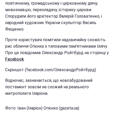
політичному, громадському і церковному діячу,
мовознавцю, перекладачу, історику церкви.
Спорудили його архітектор Валерій Головатенко, і
народний художник України скульптор Василь
Фещенко.
Проте користувачі помітили надзвичайну схожість
рис обличчя Огієнка з типовими пам'ятниками Іллічу.
Про це повідомив Олександр Ройтбурд на сторінці у
Facebook
.
Скріншот (facebook.com/ОлександрРойтбурд)
Водночас, зазначається, що новозбудований
постамент зовсім не схожий на реального
митрополита Іларіона.
Фото: Іван (Іларіон) Огієнко (gazeta.ua)