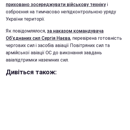
приховано зосереджувати військову техніку
і
озброєння на тимчасово непідконтрольною уряду
України території.
Як повідомлялося,
за наказом командувача
Об'єднаних сил Сергія Наєва
, перевірена готовність
чергових сил і засобів авіації Повітряних сил та
армійської авіації ОС до виконання завдань
авіапідтримки наземних сил.
Дивіться також: