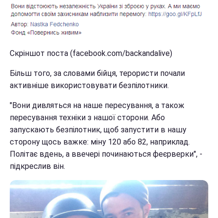
Скріншот поста (facebook.com/backandalive)
Більш того, за словами бійця, терористи почали
активніше використовувати безпілотники.
"Вони дивляться на наше пересування, а також
пересування техніки з нашої сторони. Або
запускають безпілотник, щоб запустити в нашу
сторону щось важке: міну 120 або 82, наприклад.
Політає вдень, а ввечері починаються феєрверки", -
підкреслив він.