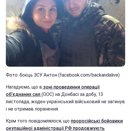
Фото: боєць ЗСУ Антон (facebook.com/backandalive)
Нагадуємо, що в
зоні проведення операції
об'єднаних сил
(ООС) на Донбасі за добу, 13
листопада, жоден український військовий не загинув
і не отримав поранення.
Крім того повідомлялося, що
проросійські бойовики
окупаційної адміністрації РФ продовжують