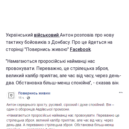
Український
військовий
Антон розповів про нову
тактику бойовиків з Донбасу. Про це йдеться на
сторінці "Повернись живою"
Facebook
.
"Намагаються проросійські найманці нас
провокувати. Переважно, це стрілецька зброя,
великий калібр прилітає, але час від часу, через день-
два. Обстановка більш-менш спокійна", - сказав він.