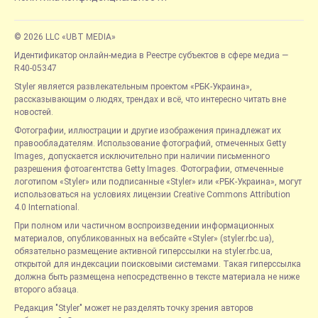
© 2026 LLC «UBT MEDIA»
Идентификатор онлайн-медиа в Реестре субъектов в сфере медиа —
R40-05347
Styler является развлекательным проектом «РБК-Украина»,
рассказывающим о людях, трендах и всё, что интересно читать вне
новостей.
Фотографии, иллюстрации и другие изображения принадлежат их
правообладателям. Использование фотографий, отмеченных Getty
Images, допускается исключительно при наличии письменного
разрешения фотоагентства Getty Images. Фотографии, отмеченные
логотипом «Styler» или подписанные «Styler» или «РБК-Украина», могут
использоваться на условиях лицензии Creative Commons Attribution
4.0 International.
При полном или частичном воспроизведении информационных
материалов, опубликованных на вебсайте «Styler» (styler.rbc.ua),
обязательно размещение активной гиперссылки на styler.rbc.ua,
открытой для индексации поисковыми системами. Такая гиперссылка
должна быть размещена непосредственно в тексте материала не ниже
второго абзаца.
Редакция "Styler" может не разделять точку зрения авторов