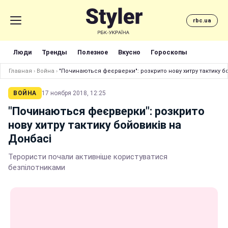
rbc.ua
Люди
Тренды
Полезное
Вкусно
Гороскопы
Главная
›
Война
›
"Починаються феєрверки": розкрито нову хитру тактику б
ВОЙНА
17 ноября 2018, 12:25
"Починаються феєрверки": розкрито
нову хитру тактику бойовиків на
Донбасі
Терористи почали активніше користуватися
безпілотниками