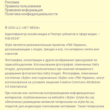
Реклама
Правила пользования
Правовая информация
Политика конфиденциальности
© 2026 LLC «UBT MEDIA»
Идентификатор онлайн-медиа в Реестре субъектов в сфере медиа —
R40-05347
Styler является развлекательным проектом «РБК-Украина»,
рассказывающим о людях, трендах и всё, что интересно читать вне
новостей.
Фотографии, иллюстрации и другие изображения принадлежат их
правообладателям. Использование фотографий, отмеченных Getty
Images, допускается исключительно при наличии письменного
разрешения фотоагентства Getty Images. Фотографии, отмеченные
логотипом «Styler» или подписанные «Styler» или «РБК-Украина», могут
использоваться на условиях лицензии Creative Commons Attribution
4.0 International.
При полном или частичном воспроизведении информационных
материалов, опубликованных на вебсайте «Styler» (styler.rbc.ua),
обязательно размещение активной гиперссылки на styler.rbc.ua,
открытой для индексации поисковыми системами. Такая гиперссылка