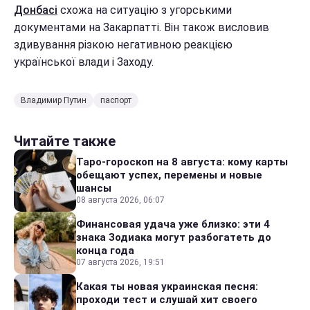
Донбасі
схожа на ситуацію з угорськими
документами на Закарпатті. Він також висловив
здивування різкою негативною реакцією
української влади і Заходу.
Владимир Путин
паспорт
Читайте также
Таро-гороскоп на 8 августа: кому карты
обещают успех, перемены и новые
шансы
08 августа 2026, 06:07
Финансовая удача уже близко: эти 4
знака Зодиака могут разбогатеть до
конца года
07 августа 2026, 19:51
Какая ты новая украинская песня:
проходи тест и слушай хит своего