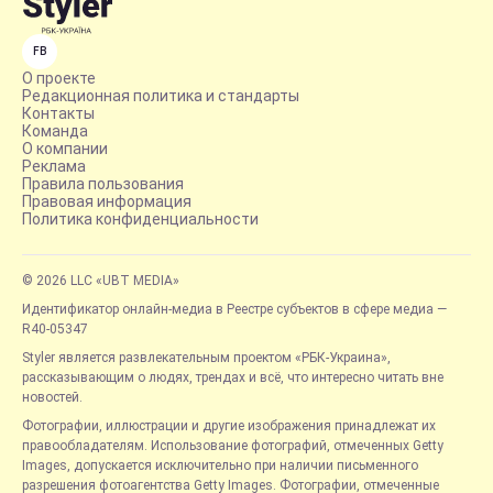
FB
О проекте
Редакционная политика и стандарты
Контакты
Команда
О компании
Реклама
Правила пользования
Правовая информация
Политика конфиденциальности
© 2026 LLC «UBT MEDIA»
Идентификатор онлайн-медиа в Реестре субъектов в сфере медиа —
R40-05347
Styler является развлекательным проектом «РБК-Украина»,
рассказывающим о людях, трендах и всё, что интересно читать вне
новостей.
Фотографии, иллюстрации и другие изображения принадлежат их
правообладателям. Использование фотографий, отмеченных Getty
Images, допускается исключительно при наличии письменного
разрешения фотоагентства Getty Images. Фотографии, отмеченные