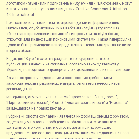
логотипом «Styler» или подписанные «Styler» или «РБК-Украина», могут
использоваться на условиях лицензии Creative Commons Attribution
4.0 International.
При полном или частичном воспроизведении информационных
материалов, опубликованных на вебсайте «Styler» (styler.rbc.ua),
обязательно размещение активной гиперссылки на styler.rbc.ua,
открытой для индексации поисковыми системами. Такая гиперссылка
должна быть размещена непосредственно в тексте материала не ниже
второго абзаца.
Редакция "Styler" может не разделять точку зрения авторов
публикаций. Оценочные суждения, согласно законодательству
Украины, не подлежат опровержению и доказыванию их правдивости.
За достоверность, содержание и соответствие требованиям
законодательства рекламных материалов ответственность несет
рекламодатель.
Материалы, отмеченные плашками "Пресс-релиз", "Спецпроект",
"Партнерский материал", "Promo", "Благотворительность" и "Резонанс",
размещаются на правах рекламы.
Рубрика «Новости компаний» является информационным форматом,
содержащим новости, сообщения и объявления, связанные с
деятельностью компаний, и основывается на информации,
предоставленной соответствующими компаниями. Редакция не несет
ответственности за достоверность такой информации.