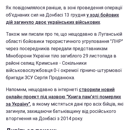
Як повідомлялося раніше, в зоні проведення операції
об'єднаних сил на Донбасі 13 грудня
у ході бойових
дій загинуло двоє українських військових
.
Також ми писали про те, що нещодавно в Луганській
області бойовики терористичного угруповання "ЛНР"
через посередників передали представникам
Міноборони України тіло загиблого 29 листопада в
районі селищ Кримське - Сокільники
військовослужбовця 0-ї окремої гірничо-штурмової
бригади ЗСУ Сергія Проданюка.
Напомнм, нещодавно в інтернеті
створили новий
онлайн-проект під назвою "Книга пам'яті померлих
за Україну"
, в якому містяться дані про всіх бійців, які
загинули, захищаючи батьківщину від російського
вторгнення на Донбасі з 2014 року.