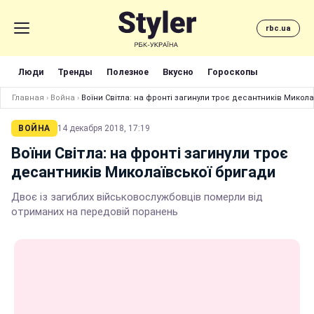
rbc.ua
Люди
Тренды
Полезное
Вкусно
Гороскопы
Главная
›
Война
›
Воїни Світла: на фронті загинули троє десантників Микол
ВОЙНА
14 декабря 2018, 17:19
Воїни Світла: на фронті загинули троє
десантників Миколаївської бригади
Двоє із загиблих військовослужбовців померли від
отриманих на передовій поранень