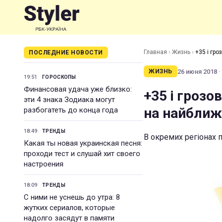
Главная
›
Жизнь
›
+35 і гро
ПОСЛЕДНИЕ НОВОСТИ
26 июня 2018 ·
ЖИЗНЬ
19:51
ГОРОСКОПЫ
Финансовая удача уже близко:
+35 і грозо
эти 4 знака Зодиака могут
на найближч
разбогатеть до конца года
18:49
ТРЕНДЫ
В окремих регіонах 
Какая ты новая украинская песня:
проходи тест и слушай хит своего
настроения
18:09
ТРЕНДЫ
С ними не уснешь до утра: 8
жутких сериалов, которые
надолго засядут в памяти