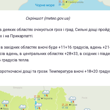
Скріншот (meteo.gov.ua)
 в деяких областях очікується гроз і град. Сильні дощі пройд
 і на Прикарпатті.
в західних областях вночі буде +11+16 градусів, вдень +21
сів вдень, в центральних областях +28+33, в східних і півд
 градусів тепла.
ороткочасні дощі та грози. Температура вночі +18+20 градус