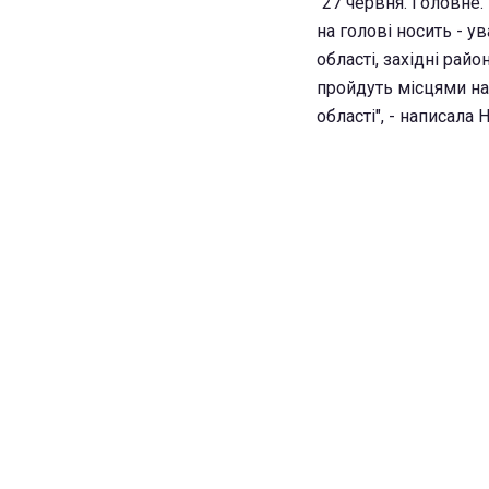
"27 червня. Головне.
на голові носить - у
області, західні рай
пройдуть місцями на 
області", - написала 