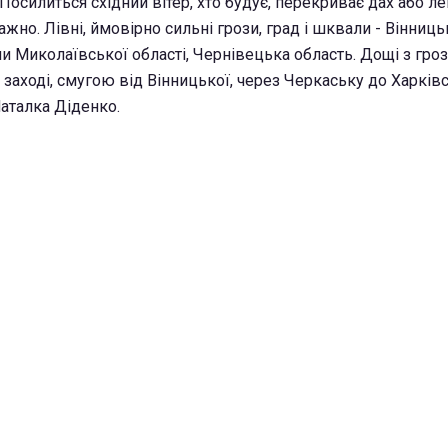
 Посилиться східний вітер, хто будує, перекриває дах або л
важно. Лівні, ймовірно сильні грози, град і шквали - Вінниц
они Миколаївської області, Чернівецька область. Дощі з гр
заході, смугою від Вінницької, через Черкаську до Харків
Наталка Діденко.