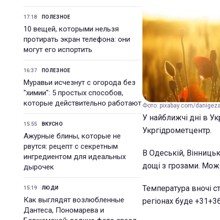
17:18
ПОЛЕЗНОЕ
10 вещей, которыми нельзя
протирать экран телефона: они
могут его испортить
16:37
ПОЛЕЗНОЕ
Муравьи исчезнут с огорода без
"химии": 5 простых способов,
которые действительно работают
Фото: pixabay.com/danigez
У найближчі дні в У
15:55
ВКУСНО
Укргідрометцентр.
Ажурные блины, которые не
рвутся: рецепт с секретным
В Одеській, Вінницьк
ингредиентом для идеальных
дощі з грозами. Мож
дырочек
Температура вночі ст
15:19
ЛЮДИ
Как выглядят возлюбленные
регіонах буде +31+36
Дантеса, Пономарева и