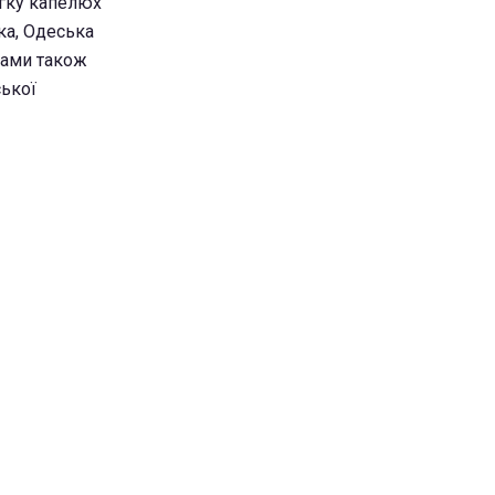
егку капелюх
ька, Одеська
озами також
ської