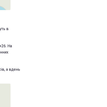
уть в
+26. На
енних
ів, а вдень