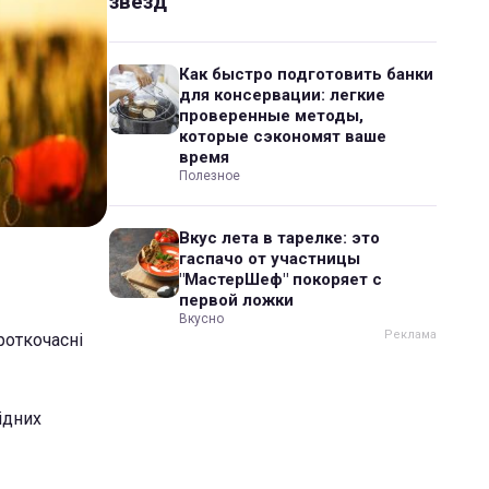
звезд
Как быстро подготовить банки
для консервации: легкие
проверенные методы,
которые сэкономят ваше
время
Полезное
Вкус лета в тарелке: это
гаспачо от участницы
"МастерШеф" покоряет с
первой ложки
Вкусно
роткочасні
ідних