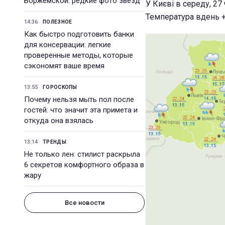
Боржемской: редкие фото звезд
У Києві в середу, 27
Температура вдень +
14:36
ПОЛЕЗНОЕ
Как быстро подготовить банки
для консервации: легкие
проверенные методы, которые
сэкономят ваше время
13:55
ГОРОСКОПЫ
Почему нельзя мыть пол после
гостей: что значит эта примета и
откуда она взялась
13:14
ТРЕНДЫ
Не только лен: стилист раскрыла
6 секретов комфортного образа в
жару
Все новости