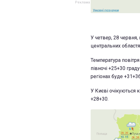
У четвер, 28 червня,
центральних областях
Температура повітря 
півночі +25+30 граду
регіонах буде +31+36
У Києві очікуються к
+28+30.