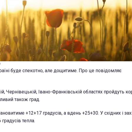
a
країні буде спекотно, але дощитиме. Про це повідомляє
ій, Чернівецькій, Івано-Франківській областях пройдуть ко
ливий також град.
ановитиме +12+17 градусів, а вдень +25+30. У східних і зах
 градусів тепла.