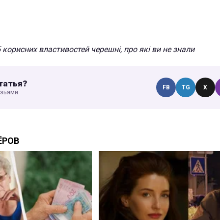
 корисних властивостей черешні, про які ви не знали
татья?
FB
TG
X
узьями