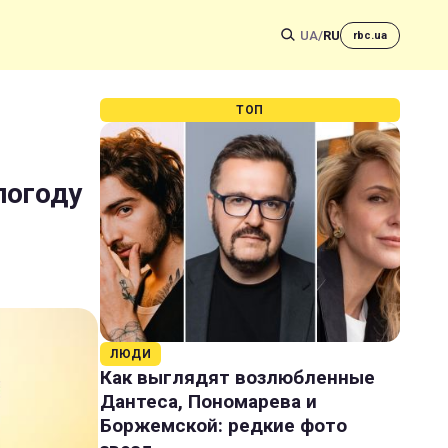
UA
/
RU
rbc.ua
ТОП
погоду
ЛЮДИ
Как выглядят возлюбленные
Дантеса, Пономарева и
Боржемской: редкие фото