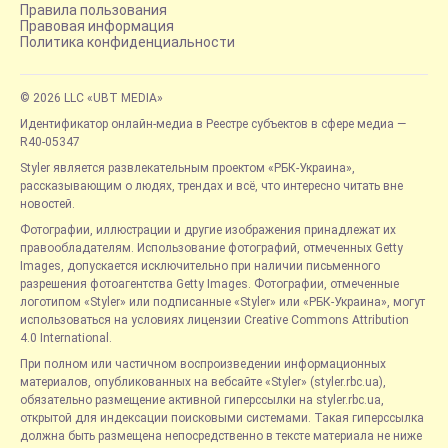
Правила пользования
Правовая информация
Политика конфиденциальности
© 2026 LLC «UBT MEDIA»
Идентификатор онлайн-медиа в Реестре субъектов в сфере медиа —
R40-05347
Styler является развлекательным проектом «РБК-Украина»,
рассказывающим о людях, трендах и всё, что интересно читать вне
новостей.
Фотографии, иллюстрации и другие изображения принадлежат их
правообладателям. Использование фотографий, отмеченных Getty
Images, допускается исключительно при наличии письменного
разрешения фотоагентства Getty Images. Фотографии, отмеченные
логотипом «Styler» или подписанные «Styler» или «РБК-Украина», могут
использоваться на условиях лицензии Creative Commons Attribution
4.0 International.
При полном или частичном воспроизведении информационных
материалов, опубликованных на вебсайте «Styler» (styler.rbc.ua),
обязательно размещение активной гиперссылки на styler.rbc.ua,
открытой для индексации поисковыми системами. Такая гиперссылка
должна быть размещена непосредственно в тексте материала не ниже