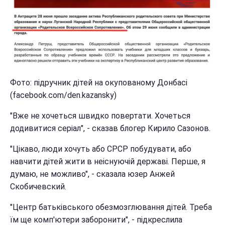
Фото: підручник дітей на окупованому Донбасі
(facebook.com/den.kazansky)
"Вже не хочеться швидко повертати. Хочеться
додивитися серіал", - сказав блогер Кирило Сазонов.
"Цікаво, люди хочуть або СРСР побудувати, або
навчити дітей жити в неіснуючій державі. Перше, я
думаю, не можливо", - сказала юзер Анжей
Скобичевский.
"Центр батьківського обезмозглювання дітей. Треба
їм ще комп'ютери заборонити", - підкреслила