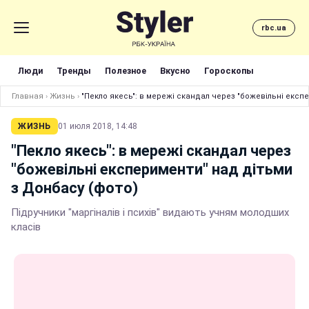
rbc.ua
Люди
Тренды
Полезное
Вкусно
Гороскопы
Главная
›
Жизнь
›
"Пекло якесь": в мережі скандал через "божевільні експ
ЖИЗНЬ
01 июля 2018, 14:48
"Пекло якесь": в мережі скандал через
"божевільні експерименти" над дітьми
з Донбасу (фото)
Підручники "маргіналів і психів" видають учням молодших
класів