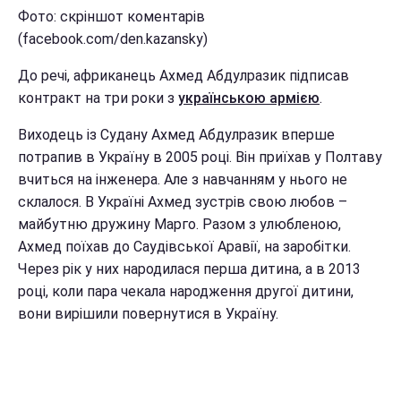
Фото: скріншот коментарів
(facebook.com/den.kazansky)
До речі, африканець Ахмед Абдулразик підписав
контракт на три роки з
українською армією
.
Виходець із Судану Ахмед Абдулразик вперше
потрапив в Україну в 2005 році. Він приїхав у Полтаву
вчиться на інженера. Але з навчанням у нього не
склалося. В Україні Ахмед зустрів свою любов –
майбутню дружину Марго. Разом з улюбленою,
Ахмед поїхав до Саудівської Аравії, на заробітки.
Через рік у них народилася перша дитина, а в 2013
році, коли пара чекала народження другої дитини,
вони вирішили повернутися в Україну.