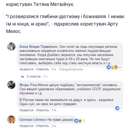
користувач Тетяна Матвійчук.
"І розверзлися глибини ідіотизму і божевілля. І немає
їм ні кінця, ні краю", - підкреслив користувач Арту
Мелос.