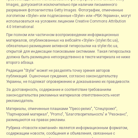
Images, допускается исключительно при наличии письменного
разрешения фотоагентства Getty Images. Фотографии, отмеченные
логотипом «Styler» или подписанные «Styler» или «РБК-Украина», могут
использоваться на условиях лицензии Creative Commons Attribution
4.0 International.
При полном или частичном воспроизведении информационных
материалов, опубликованных на вебсайте «Styler» (styler.rbc.ua),
обязательно размещение активной гиперссылки на styler.rbc.ua,
открытой для индексации поисковыми системами. Такая гиперссылка
должна быть размещена непосредственно в тексте материала не ниже
второго абзаца.
Редакция "Styler" может не разделять точку зрения авторов
публикаций. Оценочные суждения, согласно законодательству
Украины, не подлежат опровержению и доказыванию их правдивости.
За достоверность, содержание и соответствие требованиям
законодательства рекламных материалов ответственность несет
рекламодатель.
Материалы, отмеченные плашками "Пресс-релиз", "Спецпроект",
"Партнерский материал", "Promo", "Благотворительность" и "Резонанс",
размещаются на правах рекламы.
Рубрика «Новости компаний» является информационным форматом,
содержащим новости, сообщения и объявления, связанные с