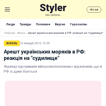
rbc.ua
Люди
Тренды
Полезное
Вкусно
Гороскопы
Главная
›
Жизнь
›
Арешт українських моряків в РФ: реакція на "судилище"
ЖИЗНЬ
15 января 2019, 15:30
Арешт українських моряків в РФ:
реакція на "судилище"
Українці підтримали військовополонених і відзначили, що в
РФ їх дуже бояться