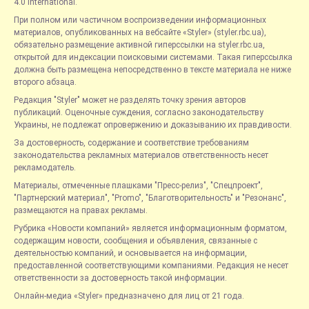
4.0 International.
При полном или частичном воспроизведении информационных
материалов, опубликованных на вебсайте «Styler» (styler.rbc.ua),
обязательно размещение активной гиперссылки на styler.rbc.ua,
открытой для индексации поисковыми системами. Такая гиперссылка
должна быть размещена непосредственно в тексте материала не ниже
второго абзаца.
Редакция "Styler" может не разделять точку зрения авторов
публикаций. Оценочные суждения, согласно законодательству
Украины, не подлежат опровержению и доказыванию их правдивости.
За достоверность, содержание и соответствие требованиям
законодательства рекламных материалов ответственность несет
рекламодатель.
Материалы, отмеченные плашками "Пресс-релиз", "Спецпроект",
"Партнерский материал", "Promo", "Благотворительность" и "Резонанс",
размещаются на правах рекламы.
Рубрика «Новости компаний» является информационным форматом,
содержащим новости, сообщения и объявления, связанные с
деятельностью компаний, и основывается на информации,
предоставленной соответствующими компаниями. Редакция не несет
ответственности за достоверность такой информации.
Онлайн-медиа «Styler» предназначено для лиц от 21 года.