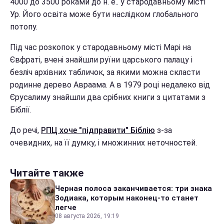
4000 до 3500 роками до н. е.. у стародавньому місті
Ур. Його освіта може бути наслідком глобального
потопу.
Під час розкопок у стародавньому місті Марі на
Євфраті, вчені знайшли руїни царського палацу і
безліч архівних табличок, за якими можна скласти
родинне дерево Авраама. А в 1979 році недалеко від
Єрусалиму знайшли два срібних книги з цитатами з
Біблії.
До речі,
РПЦ хоче "підправити" Біблію
з-за
очевидних, на її думку, і множинних неточностей.
Читайте также
Черная полоса заканчивается: три знака
Зодиака, которым наконец-то станет
легче
08 августа 2026, 19:19