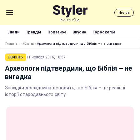
rbc.ua
Люди
Тренды
Полезное
Вкусно
Гороскопы
Главная
›
Жизнь
›
Археологи підтвердили, що Біблія – не вигадка
ЖИЗНЬ
11 ноября 2016, 18:57
Археологи підтвердили, що Біблія – не
вигадка
Знахідки дослідників доводять, що Біблія – це реальні
історії стародавнього світу