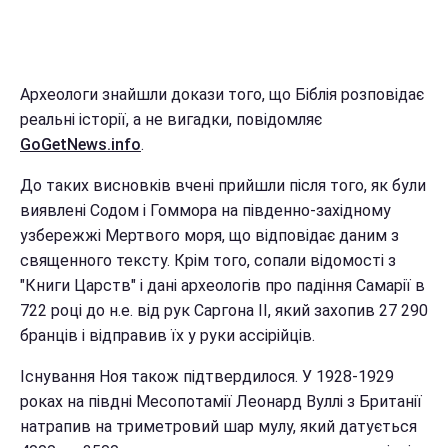
Археологи знайшли докази того, що Біблія розповідає
реальні історії, а не вигадки, повідомляє
GoGetNews.info
.
До таких висновків вчені прийшли після того, як були
виявлені Содом і Гоммора на південно-західному
узбережжі Мертвого моря, що відповідає даним з
священного тексту. Крім того, сопали відомості з
"Книги Царств" і дані археологів про падіння Самарії в
722 році до н.е. від рук Саргона II, який захопив 27 290
бранців і відправив їх у руки ассірійців.
Існування Ноя також підтвердилося. У 1928-1929
роках на півдні Месопотамії Леонард Вуллі з Британії
натрапив на триметровий шар мулу, який датується