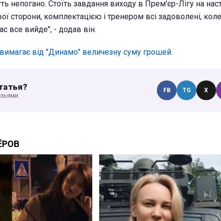
уть непогано. Стоїть завдання виходу в Прем'єр-Лігу на нас
вої сторони, комплектацією і тренером всі задоволені, ко
с все вийде", - додав він.
вимагає від "Динамо" величезну суму грошей
.
татья?
FB
TG
X
узьями