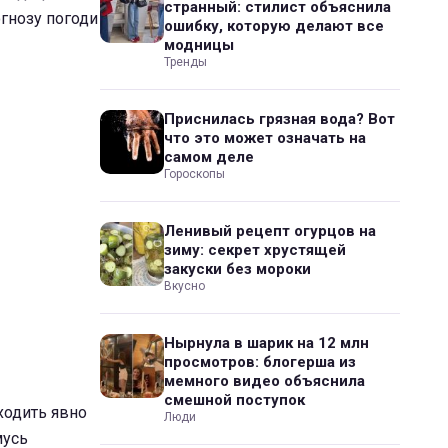
странный: стилист объяснила
огнозу погоди
ошибку, которую делают все
модницы
Тренды
Приснилась грязная вода? Вот
что это может означать на
самом деле
Гороскопы
Ленивый рецепт огурцов на
зиму: секрет хрустящей
закуски без мороки
Вкусно
Нырнула в шарик на 12 млн
просмотров: блогерша из
мемного видео объяснила
смешной поступок
дходить явно
Люди
мусь