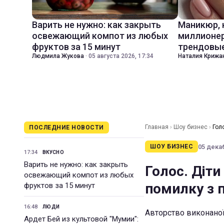
Варить не нужно: как закрыть
Маникюр,
освежающий компот из любых
миллионер
фруктов за 15 минут
трендовые
Людмила Жукова
·
05 августа 2026, 17:34
Наталия Крижа
Главная
›
Шоу бизнес
›
Гол
ПОСЛЕДНИЕ НОВОСТИ
05 декаб
ШОУ БИЗНЕС
17:34
ВКУСНО
Варить не нужно: как закрыть
Голос. Діти
освежающий компот из любых
помилку з 
фруктов за 15 минут
16:48
ЛЮДИ
Авторство виконаної
Ардет Бей из культовой "Мумии":