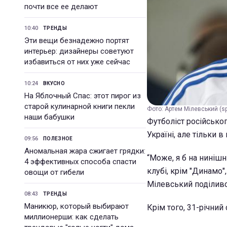
почти все ее делают
10:40
ТРЕНДЫ
Эти вещи безнадежно портят
интерьер: дизайнеры советуют
избавиться от них уже сейчас
10:24
ВКУСНО
На Яблочный Спас: этот пирог из
старой кулинарной книги пекли
Фото: Артем Мілевський (spo
наши бабушки
Футболіст російсько
Україні, але тільки 
09:56
ПОЛЕЗНОЕ
Аномальная жара сжигает грядки:
“Може, я б на нинішн
4 эффективных способа спасти
клубі, крім "Динамо",
овощи от гибели
Мілевський поділився
08:43
ТРЕНДЫ
Маникюр, который выбирают
Крім того, 31-річний 
миллионерши: как сделать