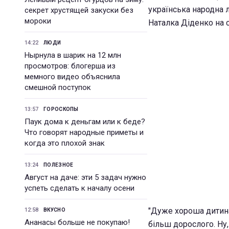
українська народна 
секрет хрустящей закуски без
мороки
Наталка Діденко на с
14:22
ЛЮДИ
Нырнула в шарик на 12 млн
просмотров: блогерша из
мемного видео объяснила
смешной поступок
13:57
ГОРОСКОПЫ
Паук дома к деньгам или к беде?
Что говорят народные приметы и
когда это плохой знак
13:24
ПОЛЕЗНОЕ
Август на даче: эти 5 задач нужно
успеть сделать к началу осени
"Дуже хороша дитина,
12:58
ВКУСНО
Ананасы больше не покупаю!
більш дорослого. Ну,