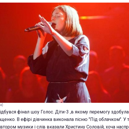
a)
відбувся фінал шоу Голос. Діти-3 ,в якому перемогу здобула
ащенко. В ефірі дівчинка виконала пісню "Під облачком". У т
втором музики і слів вказали Христину Соловій, хоча наспр