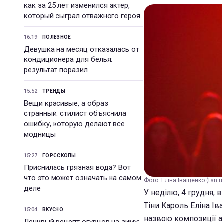
как за 25 лет изменился актер,
который сыграл отважного героя
16:19
ПОЛЕЗНОЕ
Девушка на месяц отказалась от
кондиционера для белья:
результат поразил
15:52
ТРЕНДЫ
Вещи красивые, а образ
странный: стилист объяснила
ошибку, которую делают все
модницы
15:27
ГОРОСКОПЫ
Приснилась грязная вода? Вот
что это может означать на самом
Фото: Еліна Іващенко (tsn.u
деле
У неділю, 4 грудня, 
Тіни Кароль Еліна Ів
15:04
ВКУСНО
назвою композиції а
Ленивый рецепт огурцов на зиму: