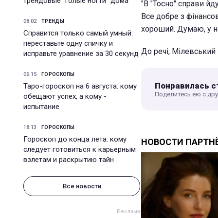
трендовые "голые ногти" дома
"В "Тосно" справи йд
Все добре з фінансо
08:02
ТРЕНДЫ
хороший. Думаю, у на
Справится только самый умный:
переставьте одну спичку и
До речі, Мілевський
исправьте уравнение за 30 секунд
06:15
ГОРОСКОПЫ
Понравилась с
Таро-гороскоп на 6 августа: кому
Поделитесь ею с др
обещают успех, а кому -
испытание
18:13
ГОРОСКОПЫ
Гороскоп до конца лета: кому
следует готовиться к карьерным
взлетам и раскрытию тайн
Все новости