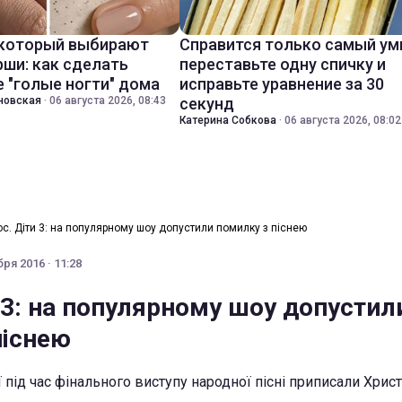
 который выбирают
Справится только самый ум
ши: как сделать
переставьте одну спичку и
 "голые ногти" дома
исправьте уравнение за 30
новская
·
06 августа 2026, 08:43
секунд
Катерина Собкова
·
06 августа 2026, 08:02
ос. Діти 3: на популярному шоу допустили помилку з піснею
ря 2016 · 11:28
 3: на популярному шоу допустил
піснею
 під час фінального виступу народної пісні приписали Хрис