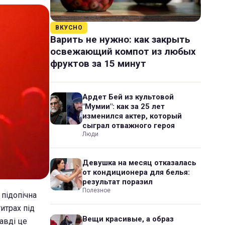
ВКУСНО
Варить не нужно: как закрыть
освежающий компот из любых
фруктов за 15 минут
Ардет Бей из культовой
"Мумии": как за 25 лет
изменился актер, который
сыграл отважного героя
Люди
Девушка на месяц отказалась
от кондиционера для белья:
результат поразил
Полезное
 підопічна
итрах під
Вещи красивые, а образ
авді це