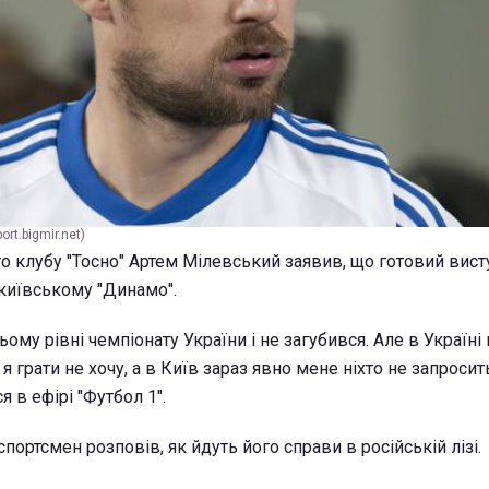
rt.bigmir.net)
го клубу "Тосно" Артем Мілевський заявив, що готовий вист
в київському "Динамо".
ьому рівні чемпіонату України і не загубився. Але в Україні 
 я грати не хочу, а в Київ зараз явно мене ніхто не запросить
 в ефірі "Футбол 1".
спортсмен розповів, як йдуть його справи в російській лізі.