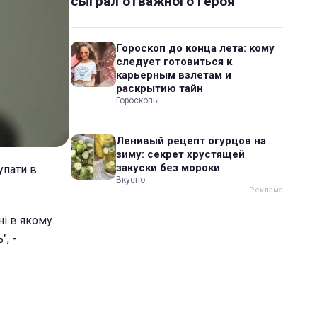
сыграл отважного героя
Гороскоп до конца лета: кому
следует готовиться к
карьерным взлетам и
раскрытию тайн
Гороскопы
Ленивый рецепт огурцов на
зиму: секрет хрустящей
закуски без мороки
упати в
Вкусно
ні в якому
", -