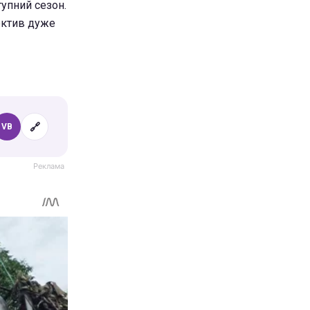
тупний сезон.
лектив дуже
🔗
VB