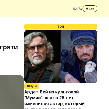
UA
/
RU
rbc.ua
ТОП
 грати
ЛЮДИ
Ардет Бей из культовой
"Мумии": как за 25 лет
изменился актер, который