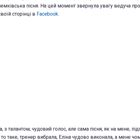
лемківська пісня. На цей момент звернула увагу ведуча пр
воїй сторінці в
Facebook
.
 з талантом, чудовий голос, але сама пісня, як на мене, пі
 то таке, тренер вибрала, Еліна чудово виконала, а мене чо