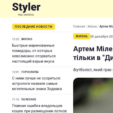
Главная
›
Жизнь
›
Артем Міл
ПОСЛЕДНИЕ НОВОСТИ
05 декабря 201
ЖИЗНЬ
12:22
ВКУСНО
Быстрые маринованные
Артем Мілев
помидоры, от которых
тільки в "Д
невозможно оторваться:
настоящий взрыв вкуса
Футболіст, який грає
12:01
ГОРОСКОПЫ
С ними лучше не ссориться:
астрологи назвали самые
мстительные знаки Зодиака
11:16
ПОЛЕЗНОЕ
Главная ошибка владельцев
кошек при размещении лотков: