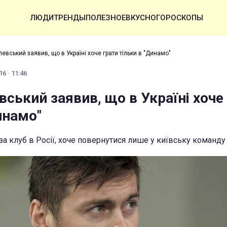
ЛЮДИ
ТРЕНДЫ
ПОЛЕЗНОЕ
ВКУСНО
ГОРОСКОПЫ
евський заявив, що в Україні хоче грати тільки в "Динамо"
6 · 11:46
ський заявив, що в Україні хоче
инамо"
 за клуб в Росії, хоче повернутися лише у київську команду