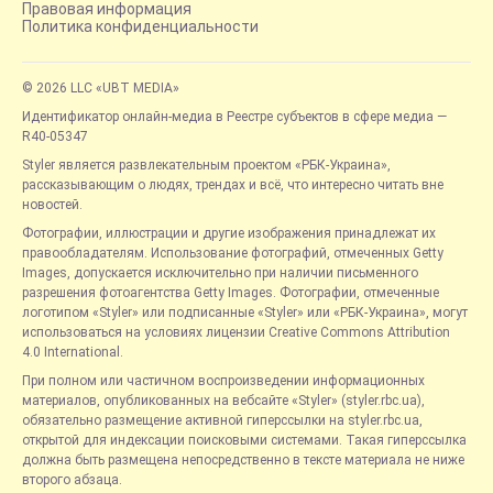
Правовая информация
Политика конфиденциальности
© 2026 LLC «UBT MEDIA»
Идентификатор онлайн-медиа в Реестре субъектов в сфере медиа —
R40-05347
Styler является развлекательным проектом «РБК-Украина»,
рассказывающим о людях, трендах и всё, что интересно читать вне
новостей.
Фотографии, иллюстрации и другие изображения принадлежат их
правообладателям. Использование фотографий, отмеченных Getty
Images, допускается исключительно при наличии письменного
разрешения фотоагентства Getty Images. Фотографии, отмеченные
логотипом «Styler» или подписанные «Styler» или «РБК-Украина», могут
использоваться на условиях лицензии Creative Commons Attribution
4.0 International.
При полном или частичном воспроизведении информационных
материалов, опубликованных на вебсайте «Styler» (styler.rbc.ua),
обязательно размещение активной гиперссылки на styler.rbc.ua,
открытой для индексации поисковыми системами. Такая гиперссылка
должна быть размещена непосредственно в тексте материала не ниже
второго абзаца.