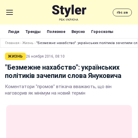
rbc.ua
Люди
Тренды
Полезное
Вкусно
Гороскопы
Главная
›
Жизнь
›
"Безмежне нахабство": українських політиків зачепили с
ЖИЗНЬ
26 ноября 2016, 08:10
"Безмежне нахабство": українських
політиків зачепили слова Януковича
Коментатори "промов" втікача вважають, що він
наговорив як мінімум на новий термін