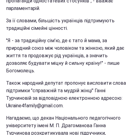
пропаганди одностатевих стосунків", - вважає
парламентарій.
За її словами, більшість українців підтримують
традиційні сімейні цінності.
"Я - за традиційну сім’ю, де є тато й мама, за
природний союз між чоловіком та жінкою, який дає
життя та продовжує рід українців, а значить
дозволяє будувати міцну й сильну країну!" - пише
Богомолець.
Також народний депутат пропонує висловити слова
підтримки "справжній та мудрій жінці" Ганні
Турчиновій за відповідною електронною адресою:
Ukraine4family@gmail.com.
Нагадаємо, що декан Національного педагогічного
університету імені М. П. Драгоманова Ганна
Турчинова розкритикувала нові підручники,