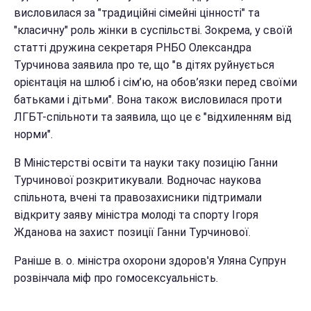
висловилася за "традиційні сімейні цінності" та
"класичну" роль жінки в суспільстві. Зокрема, у своїй
статті дружина секретаря РНБО Олександра
Турчинова заявила про те, що "в дітях руйнується
орієнтація на шлюб і сім’ю, на обов’язки перед своїми
батьками і дітьми". Вона також висловилася проти
ЛГБТ-спільноти та заявила, що це є "відхиленням від
норми".
В Міністерстві освіти та науки таку позицію Ганни
Турчинової розкритикували. Водночас наукова
спільнота, вчені та правозахисники підтримали
відкриту заяву міністра молоді та спорту Ігоря
Жданова на захист позиції Ганни Турчинової.
Раніше в. о. міністра охорони здоров'я Уляна Супрун
розвінчала міф про гомосексуальність.