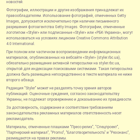
новостей.
Фотографии, иллюстрации и другие изображения принадлежат их
правообладателям. Использование фотографий, отмеченных Getty
Images, допускается исключительно при наличии письменного
разрешения фотоагентства Getty Images. Фотографии, отмеченные
логотипом «Styler» или подписанные «Styler» или «РБК-Украина», могут
использоваться на условиях лицензии Creative Commons Attribution
4.0 International.
При полном или частичном воспроизведении информационных
материалов, опубликованных на вебсайте «Styler» (styler.rbc.ua),
обязательно размещение активной гиперссылки на styler.rbc.ua,
открытой для индексации поисковыми системами. Такая гиперссылка
должна быть размещена непосредственно в тексте материала не ниже
второго абзаца.
Редакция "Styler" может не разделять точку зрения авторов
публикаций. Оценочные суждения, согласно законодательству
Украины, не подлежат опровержению и доказыванию их правдивости.
За достоверность, содержание и соответствие требованиям
законодательства рекламных материалов ответственность несет
рекламодатель.
Материалы, отмеченные плашками "Пресс-релиз", "Спецпроект",
"Партнерский материал", "Promo", "Благотворительность" и "Резонанс",
размещаются на правах рекламы.