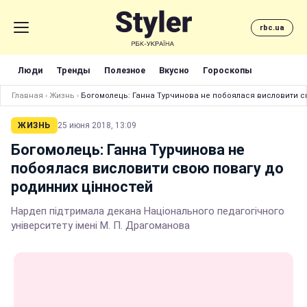
rbc.ua
Люди
Тренды
Полезное
Вкусно
Гороскопы
Главная
›
Жизнь
›
Богомолець: Ганна Турчинова не побоялася висловити с
ЖИЗНЬ
25 июня 2018, 13:09
Богомолець: Ганна Турчинова не
побоялася висловити свою повагу до
родинних цінностей
Нардеп підтримала декана Національного педагогічного
університету імені М. П. Драгоманова