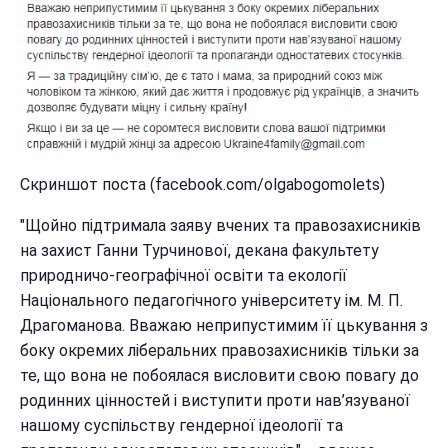
Скриншот поста (facebook.com/olgabogomolets)
"Щойно підтримала заяву вчених та правозахисників
на захист Ганни Турчинової, декана факультету
природничо-географічної освіти та екології
Національного педагогічного університету ім. М. П.
Драгоманова. Вважаю неприпустимим її цькування з
боку окремих ліберальних правозахисників тільки за
те, що вона не побоялася висловити свою повагу до
родинних цінностей і виступити проти нав’язуваної
нашому суспільству гендерної ідеології та