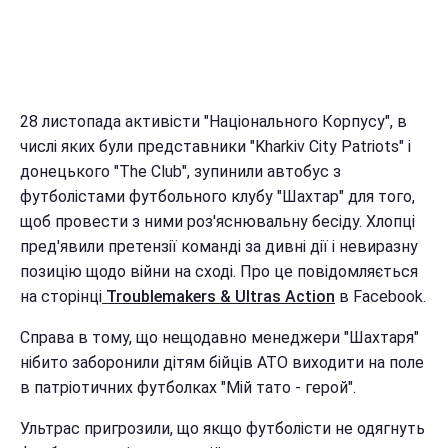
28 листопада активісти "Національного Корпусу", в
числі яких були представники "Kharkiv City Patriots" і
донецького "The Club", зупинили автобус з
футболістами футбольного клубу "Шахтар" для того,
щоб провести з ними роз'яснювальну бесіду. Хлопці
пред'явили претензії команді за дивні дії і невиразну
позицію щодо війни на сході. Про це повідомляється
на сторінці
Troublemakers & Ultras Action
в Facebook.
Справа в тому, що нещодавно менеджери "Шахтаря"
нібито заборонили дітям бійців АТО виходити на поле
в патріотичних футболках "Мій тато - герой".
Ультрас пригрозили, що якщо футболісти не одягнуть