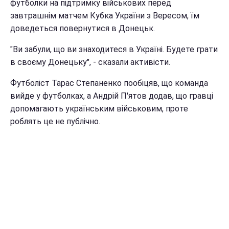
футболки на підтримку військових перед
завтрашнім матчем Кубка України з Вересом, їм
доведеться повернутися в Донецьк.
"Ви забули, що ви знаходитеся в Україні. Будете грати
в своєму Донецьку", - сказали активісти.
Футболіст Тарас Степаненко пообіцяв, що команда
вийде у футболках, а Андрій П'ятов додав, що гравці
допомагають українським військовим, проте
роблять це не публічно.