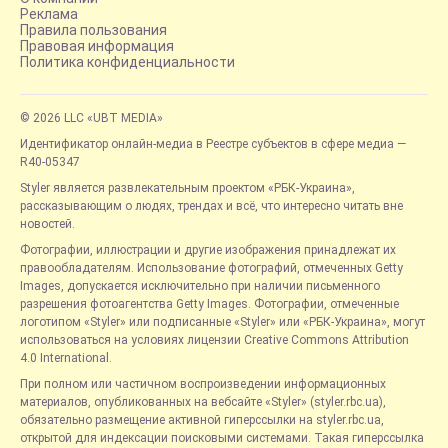
Реклама
Правила пользования
Правовая информация
Политика конфиденциальности
© 2026 LLC «UBT MEDIA»
Идентификатор онлайн-медиа в Реестре субъектов в сфере медиа —
R40-05347
Styler является развлекательным проектом «РБК-Украина»,
рассказывающим о людях, трендах и всё, что интересно читать вне
новостей.
Фотографии, иллюстрации и другие изображения принадлежат их
правообладателям. Использование фотографий, отмеченных Getty
Images, допускается исключительно при наличии письменного
разрешения фотоагентства Getty Images. Фотографии, отмеченные
логотипом «Styler» или подписанные «Styler» или «РБК-Украина», могут
использоваться на условиях лицензии Creative Commons Attribution
4.0 International.
При полном или частичном воспроизведении информационных
материалов, опубликованных на вебсайте «Styler» (styler.rbc.ua),
обязательно размещение активной гиперссылки на styler.rbc.ua,
открытой для индексации поисковыми системами. Такая гиперссылка