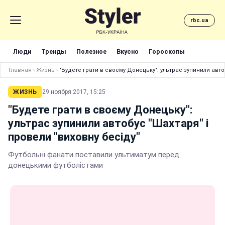
rbc.ua
Люди
Тренды
Полезное
Вкусно
Гороскопы
Главная
›
Жизнь
›
"Будете грати в своєму Донецьку": ультрас зупинили авто
ЖИЗНЬ
29 ноября 2017, 15:25
"Будете грати в своєму Донецьку":
ультрас зупинили автобус "Шахтаря" і
провели "виховну бесіду"
Футбольні фанати поставили ультиматум перед
донецькими футболістами