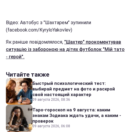
Відео: Автобус з "Шахтарем" зупинили
(facebook.com/KyryloYakovlev)
Як раніше повідомлялося,
"Шахтер" прокоментував
ситуацію із забороною на дітях футболок "Мій тато
- герой".
Читайте также
Быстрый психологический тест:
выбирай предмет на фото и раскрой
свой настоящий характер
09 августа 2026, 08:36
Таро-гороскоп на 9 августа: каким
знакам Зодиака ждать удачи, а каким -
проверок
09 августа 2026, 06:08