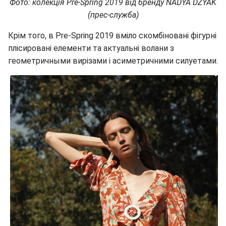
Фото: колекція Pre-Spring 2019 від бренду NADYA DZYAK
(прес-служба)
Крім того, в Pre-Spring 2019 вміло скомбіновані фігурні
плісировані елементи та актуальні волани з
геометричными вирізами і асиметричними силуетами.