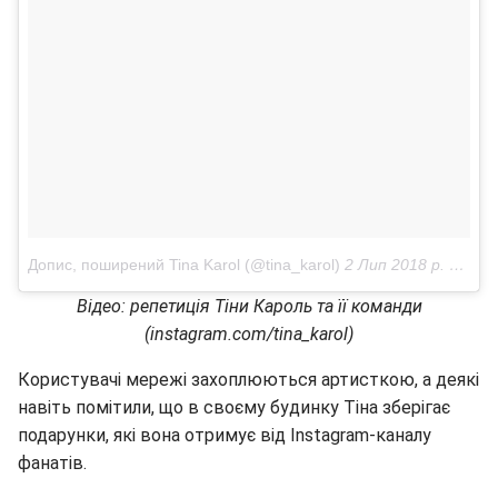
Допис, поширений Tina Karol (@tina_karol)
2 Лип 2018 р. о 11:38 PDT
Відео: репетиція Тіни Кароль та її команди
(instagram.com/tina_karol)
Користувачі мережі захоплюються артисткою, а деякі
навіть помітили, що в своєму будинку Тіна зберігає
подарунки, які вона отримує від Instagram-каналу
фанатів.