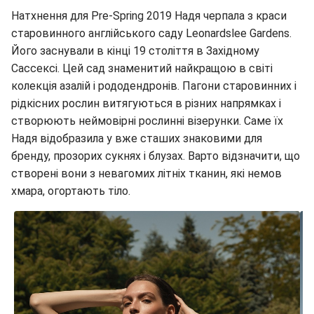
Натхнення для Pre-Spring 2019 Надя черпала з краси
старовинного англійського саду Leonardslee Gardens.
Його заснували в кінці 19 століття в Західному
Сассексі. Цей сад знаменитий найкращою в світі
колекція азалій і рододендронів. Пагони старовинних і
рідкісних рослин витягуються в різних напрямках і
створюють неймовірні рослинні візерунки. Саме їх
Надя відобразила у вже сташих знаковими для
бренду, прозорих сукнях і блузах. Варто відзначити, що
створені вони з невагомих літніх тканин, які немов
хмара, огортають тіло.