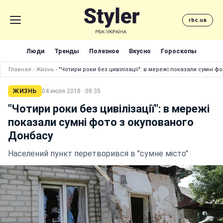
rbc.ua
Люди
Тренды
Полезное
Вкусно
Гороскопы
Главная
›
Жизнь
›
"Чотири роки без цивілізації": в мережі показали сумні 
ЖИЗНЬ
04 июля 2018 · 08:35
"Чотири роки без цивілізації": в мережі
показали сумні фото з окупованого
Донбасу
Населений пункт перетворився в "сумне місто"