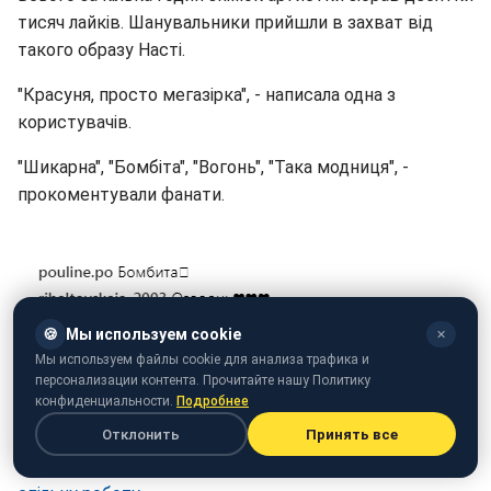
тисяч лайків. Шанувальники прийшли в захват від
такого образу Насті.
"Красуня, просто мегазірка", - написала одна з
користувачів.
"Шикарна", "Бомбіта", "Вогонь", "Така модниця", -
прокоментували фанати.
🍪
Мы используем cookie
✕
Мы используем файлы cookie для анализа трафика и
персонализации контента. Прочитайте нашу Политику
конфиденциальности.
Подробнее
Скріншоти коментарів (instagram.com/kamenskux)
Отклонить
Принять все
Нагадаємо, MONATIK і Надя Дорофєєва
заявили про