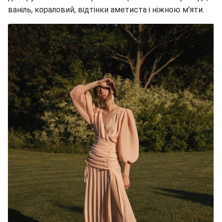
ваніль, кораловий, відтінки аметиста і ніжною м'яти.