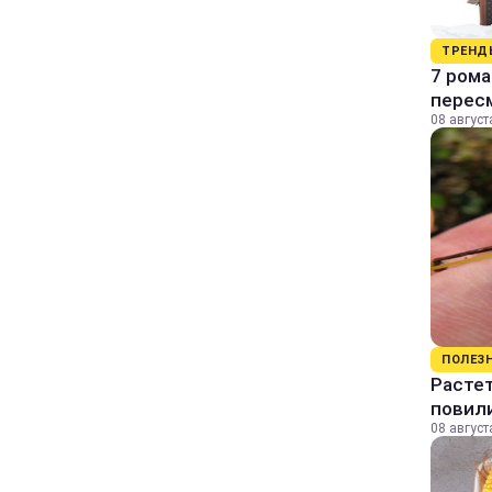
ТРЕНД
7 рома
пересм
08 август
ПОЛЕЗ
Растет
повили
08 август