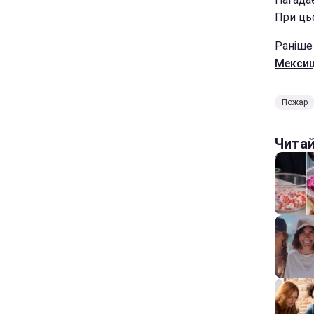
При цьо
Раніше
Мексиц
Пожар
Чита