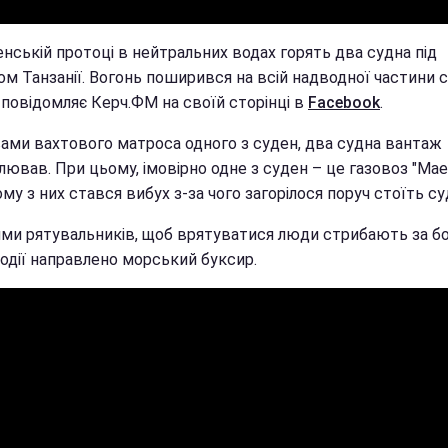
нській протоці в нейтральних водах горять два судна під
м Танзанії. Вогонь поширився на всій надводної частини с
 повідомляє Керч.ФМ на своїй сторінці в
Facebook
.
вами вахтового матроса одного з суден, два судна вантаж
ював. При цьому, імовірно одне з суден – це газовоз "Мае
му з них стався вибух з-за чого загорілося поруч стоїть су
ими рятувальників, щоб врятуватися люди стрибають за бо
події направлено морський буксир.