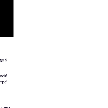
до 9
осіб –
тро"
удном
.