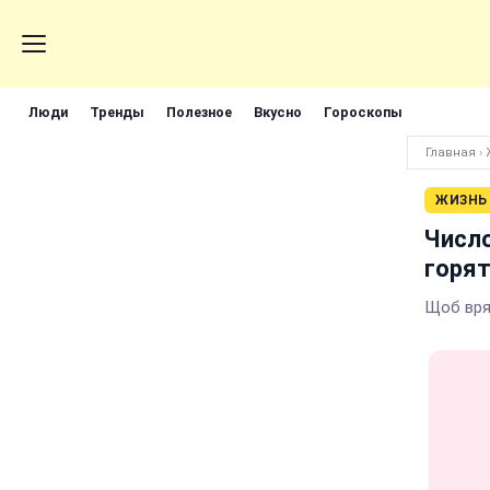
Люди
Тренды
Полезное
Вкусно
Гороскопы
Главная
›
ЖИЗНЬ
Число
горят
Щоб вря