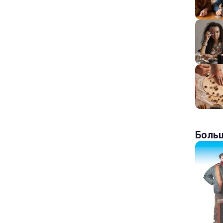
Больш