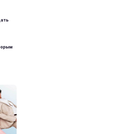
дать
оторым