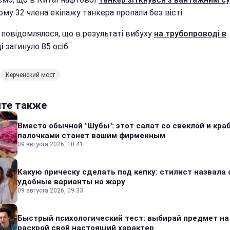
му 32 члена екіпажу танкера пропали без вісті.
 повідомлялося, що в результаті вибуху
на трубопроводі в
і
загинуло 85 осіб.
Керченский мост
йте также
Вместо обычной "Шубы": этот салат со свеклой и кр
палочками станет вашим фирменным
09 августа 2026, 10:41
Какую прическу сделать под кепку: стилист назвала
удобные варианты на жару
09 августа 2026, 09:33
Быстрый психологический тест: выбирай предмет на
раскрой свой настоящий характер