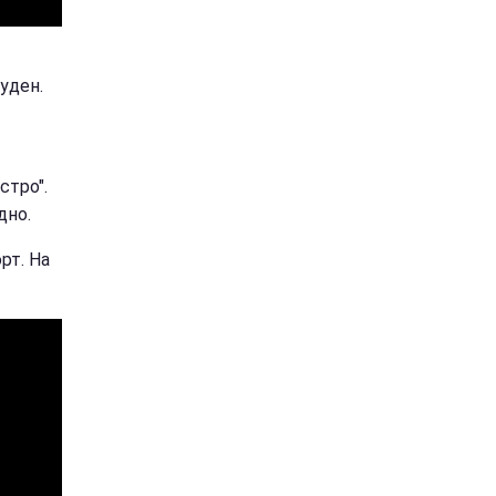
уден.
стро".
дно.
рт. На