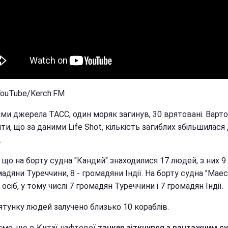
YouTube/Kerch.FM
ми джерела ТАСС, один моряк загинув, 30 врятовані. Варто
ти, що за даними Life Shot, кількість загиблих збільшилася 
.
 що на борту судна "Кандий" знаходилися 17 людей, з них 9 
адяни Туреччини, 8 - громадяни Індії. На борту судна "Маес
 осіб, у тому числі 7 громадян Туреччини і 7 громадян Індії.
ятунку людей залучено близько 10 кораблів.
ємо, що в Китаї нафтової
танкер зіткнувся з вантажним с