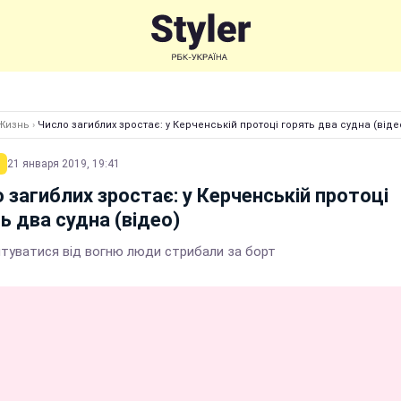
Жизнь
›
Число загиблих зростає: у Керченській протоці горять два судна (віде
21 января 2019, 19:41
 загиблих зростає: у Керченській протоці
ь два судна (відео)
туватися від вогню люди стрибали за борт