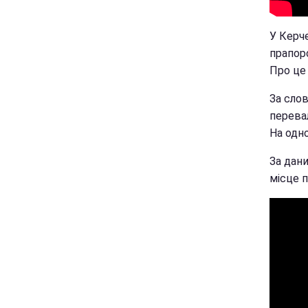
У Керче
прапоро
Про це
За сло
перевал
На одно
За дан
місце 