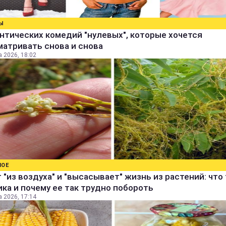
Ы
нтических комедий "нулевых", которые хочется
атривать снова и снова
а 2026, 18:02
НОЕ
 "из воздуха" и "высасывает" жизнь из растений: что
ка и почему ее так трудно побороть
а 2026, 17:14