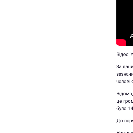
Відео: 
За дани
зазначи
чоловік
Відомо,
це гром
було 14
До пор
Нагада