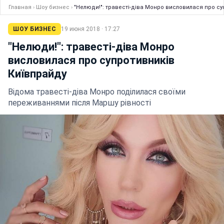
Главная
›
Шоу бизнес
›
"Нелюди!": травесті-діва Монро висловилася про с
ШОУ БИЗНЕС
19 июня 2018 · 17:27
"Нелюди!": травесті-діва Монро
висловилася про супротивників
Київпрайду
Відома травесті-діва Монро поділилася своїми
переживаннями після Маршу рівності