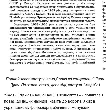
Повний текст виступу Івана Драча на конференції (Іван
Драч. Політика: статті, доповіді, виступи, інтерв'ю)
"Честь і гідність нашої нації тисячоліттями полягала в
повазі до інших народів, навіть до ворогів, яких в
українському фольклорі вибачливо іменували