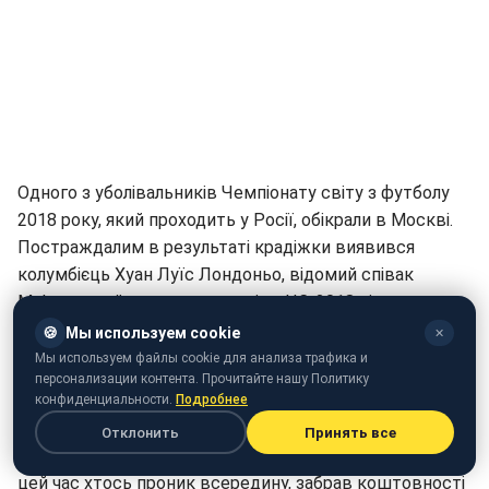
Одного з уболівальників Чемпіонату світу з футболу
2018 року, який проходить у Росії, обікрали в Москві.
Постраждалим в результаті крадіжки виявився
колумбієць Хуан Луїс Лондоньо, відомий співак
Maluma, який мав виконати гімн ЧС-2018 під час
церемонії відкриття. Про це повідомляє
Telegram
-
🍪
Мы используем cookie
✕
канал Mash.
Мы используем файлы cookie для анализа трафика и
персонализации контента. Прочитайте нашу Политику
Зловмисники пробралися в люкс-номер співака в
конфиденциальности.
Подробнее
готелі 4 Seasons, що розташований в центрі столиці
Отклонить
Принять все
РФ. Виконавець був відсутній у номері 35 хвилин. За
цей час хтось проник всередину, забрав коштовності