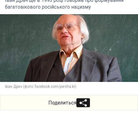
Іван Драч ще в 1993 році говорив про формування
багатовікового російського нацизму
Іван Драч (фото: facebook.com/persha.kr)
Поделиться