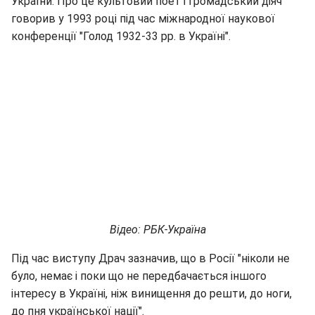
України. Про це культовий поет і громадський діяч
говорив у 1993 році під час міжнародної наукової
конференції "Голод 1932-33 рр. в Україні".
Відео: РБК-Україна
Під час виступу Драч зазначив, що в Росії "ніколи не
було, немає і поки що не передбачається іншого
інтересу в Україні, ніж винищення до решти, до ноги,
до пня української нації".