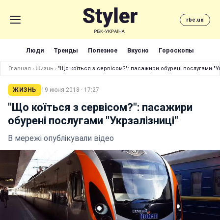
rbc.ua
Люди
Тренды
Полезное
Вкусно
Гороскопы
Главная
›
Жизнь
›
"Що коїться з сервісом?": пасажири обурені послугами "У
ЖИЗНЬ
19 июня 2018 · 17:27
"Що коїться з сервісом?": пасажири
обурені послугами "Укрзалізниці"
В мережі опублікували відео