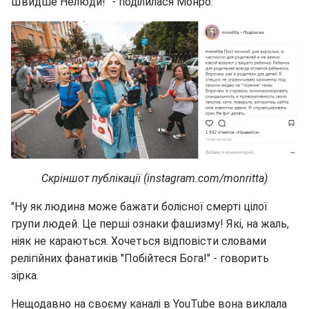
Швидше Нелюди!" - поділилася Монро.
Скріншот публікації (instagram.com/monritta)
"Ну як людина може бажати болісної смерті цілої
групи людей. Це перші ознаки фашизму! Які, на жаль,
ніяк не караються. Хочеться відповісти словами
релігійних фанатиків "Побійтеся Бога!" - говорить
зірка.
Нещодавно на своєму каналі в YouTube вона виклала