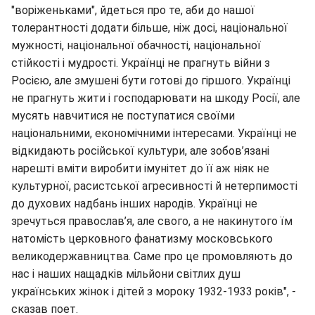
"воріженьками", йдеться про те, аби до нашої
толерантності додати більше, ніж досі, національної
мужності, національної обачності, національної
стійкості і мудрості. Українці не прагнуть війни з
Росією, але змушені бути готові до гіршого. Українці
не прагнуть жити і господарювати на шкоду Росії, але
мусять навчитися не поступатися своїми
національними, економічними інтересами. Українці не
відкидають російської культури, але зобов’язані
нарешті вміти виробити імунітет до її аж ніяк не
культурної, расистської агресивності й нетерпимості
до духових надбань інших народів. Українці не
зречуться православ’я, але свого, а не накинутого їм
натомість церковного фанатизму московського
великодержавництва. Саме про це промовляють до
нас і наших нащадків мільйони світлих душ
українських жінок і дітей з мороку 1932-1933 років", -
сказав поет.