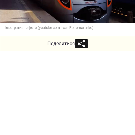
Ілюстративне фото (youtube.com_Ivan Ponomarenko)
Поделиться