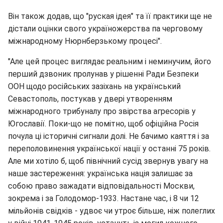
Він також додав, що "руская ідея" та її практики ще не
дістали оцінки свого україножерства па черговому
міжнародному Нюрнберзькому процесі".
"Але цей процес виглядає реальним і неминучим, його
перший дзвоник пролунав у рішенні Ради Безпеки
ООН щодо російських зазіхань на український
Севастополь, постукав у двері утворенням
міжнародного трибуналу про звірства агресорів у
Югославії. Поки-що не помітно, щоб офіційна Росія
почула ці історичні сигнали долі. Не бачимо каяття і за
переполовинення української нації у останні 75 років.
Але ми хотіло б, щоб північний сусід звернув увагу на
наше застереження: українська нація залишає за
собою право зажадати відповідальності Москви,
зокрема і за Голодомор-1933. Настане час, і 8 чи 12
мільйонів свідків - удвоє чи утроє більше, ніж полеглих