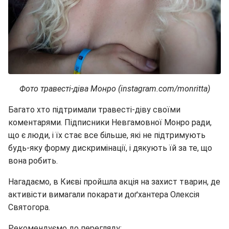
Фото травесті-діва Монро (instagram.com/monritta)
Багато хто підтримали травесті-діву своїми
коментарями. Підписники Невгамовної Монро ради,
що є люди, і їх стає все більше, які не підтримують
будь-яку форму дискримінації, і дякують їй за те, що
вона робить.
Нагадаємо, в Києві пройшла акція на захист тварин, де
активісти вимагали покарати доґхантера Олексія
Святогора.
Рекомендуємо до перегляду: