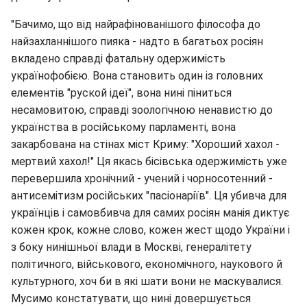
"Бачимо, що від найрафінованішого філософа до
найзахланнішого пияка - надто в багатьох росіян
вкладено справді фатальну одержимість
українофобією. Вона становить один із головних
елементів "руской ідеї", вона нині піниться
несамовитою, справді зоологічною ненавистю до
українства в російському парламенті, вона
закарбована на стінах міст Криму: "Хороший хахол -
мертвий хахол!" Ця якась бісівська одержимість уже
перевершила хронічний - учений і чорносотенний -
антисемітизм російських "пасіонаріїв". Ця убивча для
українців і самовбивча для самих росіян манія диктує
кожен крок, кожне слово, кожен жест щодо України і
з боку нинішньої влади в Москві, генералітету
політичного, військового, економічного, наукового й
культурного, хоч би в які шати вони не маскувалися.
Мусимо констатувати, що нині довершується