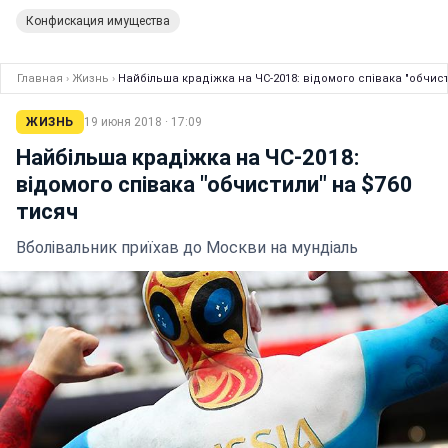
Конфискация имущества
Главная
›
Жизнь
›
Найбільша крадіжка на ЧС-2018: відомого співака "обчист
ЖИЗНЬ
19 июня 2018 · 17:09
Найбільша крадіжка на ЧС-2018:
відомого співака "обчистили" на $760
тисяч
Вболівальник приїхав до Москви на мундіаль