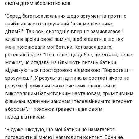
своїм дітям абсолютно все.
"Серед багатьох лояльних щодо аргументів проти, є
найбільш часто згадуваний: "а як ми пояснимо
дітям?!". Так ось, сьогодні я вперше замислилася і
влізла в архіви своєї пам'яті, щоб згадати, а що і як
мені пояснювали мої батьки. Копалася довго,
ретельно і, крім: "Це погано, це добре, це можна, це не
можна", не згадала. На більшість питань батьки
відмахуються просторовою відмовкою: "Виростеш –
зрозумієш!". У результаті дитина виростає і нічого не
розуміє, формуючи свою систему цінностей по
викревленим батьківським настановам, примітивним
фільмам, вуличним законам і телевізійним та інтернет-
вбросам", – пояснює травесті-діва своїм
передплатникам.
"Я дуже шкодую, що мої батьки не намагалися
поговорити зі мною і налагодити контакт. Вони не