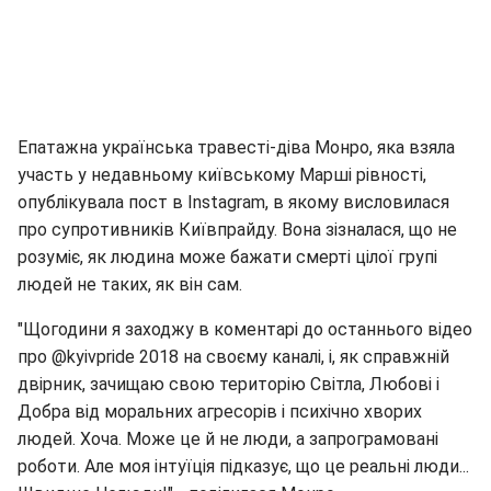
Епатажна українська травесті-діва Монро, яка взяла
участь у недавньому київському Марші рівності,
опублікувала пост в Instagram, в якому висловилася
про супротивників Київпрайду. Вона зізналася, що не
розуміє, як людина може бажати смерті цілої групі
людей не таких, як він сам.
"Щогодини я заходжу в коментарі до останнього відео
про @kyivpride 2018 на своєму каналі, і, як справжній
двірник, зачищаю свою територію Світла, Любові і
Добра від моральних агресорів і психічно хворих
людей. Хоча. Може це й не люди, а запрограмовані
роботи. Але моя інтуїція підказує, що це реальні люди...