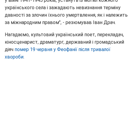
у війні 1941-1945 років, устануть із могил кожного
українського села і зажадають невизнання терміну
давності за злочин їхнього умертвлення, як і належить
за міжнародним правом", - резюмував Іван Драч.
Нагадаємо, культовий український поет, перекладач,
кіносценарист, драматург, державний і громадський
діяч
помер 19 червня у Феофанії після тривалої
хвороби
.