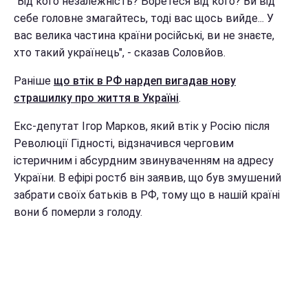
"Від кого незалежність? Боретеся від кого? Ви від
себе головне змагайтесь, тоді вас щось вийде... У
вас велика частина країни російські, ви не знаєте,
хто такий українець", - сказав Соловйов.
Раніше
що втік в РФ нардеп вигадав нову
страшилку про життя в Україні
.
Екс-депутат Ігор Марков, який втік у Росію після
Революції Гідності, відзначився черговим
істеричним і абсурдним звинуваченням на адресу
України. В ефірі ростб він заявив, що був змушений
забрати своїх батьків в РФ, тому що в нашій країні
вони б померли з голоду.