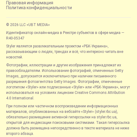
Правовая информация
Политика конфиденциальности
© 2026 LLC «UBT MEDIA»
Идентификатор онлайн-медиа в Реестре субъектов в сфере медиа —
R40-05347
Styler является развлекательным проектом «РБК-Украина»,
рассказывающим о людях, трендах и всё, что интересно читать вне
новостей.
Фотографии, иллюстрации и другие изображения принадлежат их
правообладателям. Использование фотографий, отмеченных Getty
Images, допускается исключительно при наличии письменного
разрешения фотоагентства Getty Images. Фотографии, отмеченные
логотипом «Styler» или подписанные «Styler» или «РБК-Украина», могут
использоваться на условиях лицензии Creative Commons Attribution
4.0 International.
При полном или частичном воспроизведении информационных
материалов, опубликованных на вебсайте «Styler» (styler.rbc.ua),
обязательно размещение активной гиперссылки на styler.rbc.ua,
открытой для индексации поисковыми системами. Такая гиперссылка
должна быть размещена непосредственно в тексте материала не ниже
второго абзаца.