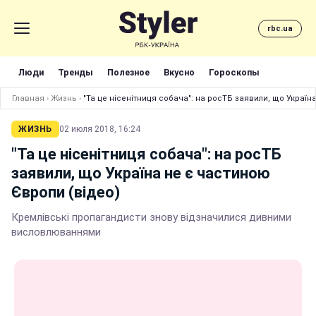
rbc.ua
Люди
Тренды
Полезное
Вкусно
Гороскопы
Главная
›
Жизнь
›
"Та це нісенітниця собача": на росТБ заявили, що Україн
ЖИЗНЬ
02 июля 2018, 16:24
"Та це нісенітниця собача": на росТБ
заявили, що Україна не є частиною
Європи (відео)
Кремлівські пропагандисти знову відзначилися дивними
висловлюваннями