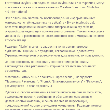
логотипом «Styler» или подписанные «Styler» или «РБК-Украина», могут
использоваться на условиях лицензии Creative Commons Attribution
4.0 International.
При полном или частичном воспроизведении информационных
материалов, опубликованных на вебсайте «Styler» (styler.rbc.ua),
обязательно размещение активной гиперссылки на styler.rbc.ua,
открытой для индексации поисковыми системами. Такая гиперссылка
должна быть размещена непосредственно в тексте материала не ниже
второго абзаца.
Редакция "Styler" может не разделять точку зрения авторов
публикаций. Оценочные суждения, согласно законодательству
Украины, не подлежат опровержению и доказыванию их правдивости.
За достоверность, содержание и соответствие требованиям
законодательства рекламных материалов ответственность несет
рекламодатель.
Материалы, отмеченные плашками "Пресс-релиз", "Спецпроект",
"Партнерский материал", "Promo", "Благотворительность" и "Резонанс",
размещаются на правах рекламы.
Рубрика «Новости компаний» является информационным форматом,
содержащим новости, сообщения и объявления, связанные с
деятельностью компаний, и основывается на информации,
предоставленной соответствующими компаниями. Редакция не несет
ответственности за достоверность такой информации.