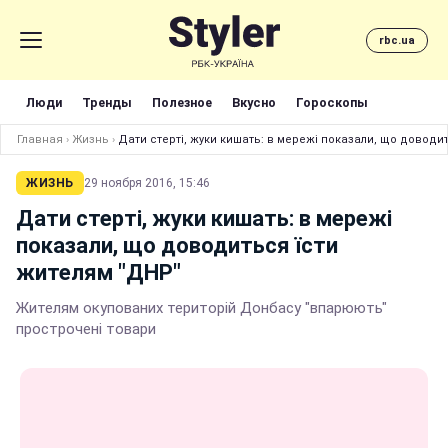
rbc.ua
Люди
Тренды
Полезное
Вкусно
Гороскопы
Главная
›
Жизнь
›
Дати стерті, жуки кишать: в мережі показали, що доводи
ЖИЗНЬ
29 ноября 2016, 15:46
Дати стерті, жуки кишать: в мережі
показали, що доводиться їсти
жителям "ДНР"
Жителям окупованих територій Донбасу "впарюють"
прострочені товари