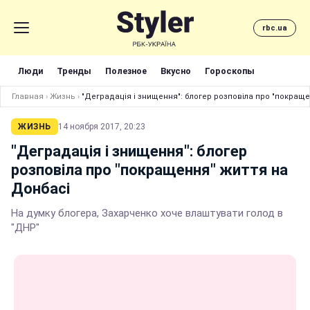
rbc.ua
Люди
Тренды
Полезное
Вкусно
Гороскопы
Главная
›
Жизнь
›
"Деградація і знищення": блогер розповіла про "покращ
ЖИЗНЬ
14 ноября 2017, 20:23
"Деградація і знищення": блогер
розповіла про "покращення" життя на
Донбасі
На думку блогера, Захарченко хоче влаштувати голод в
"ДНР"