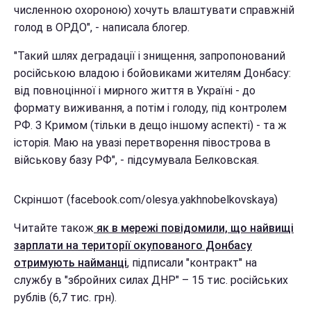
численною охороною) хочуть влаштувати справжній
голод в ОРДО", - написала блогер.
"Такий шлях деградації і знищення, запропонований
російською владою і бойовиками жителям Донбасу:
від повноцінної і мирного життя в Україні - до
формату виживання, а потім і голоду, під контролем
РФ. З Кримом (тільки в дещо іншому аспекті) - та ж
історія. Маю на увазі перетворення півострова в
військову базу РФ", - підсумувала Белковская.
Скріншот (facebook.com/olesya.yakhnobelkovskaya)
Читайте також
як в мережі повідомили, що найвищі
зарплати на території окупованого Донбасу
отримують найманці
, підписали "контракт" на
службу в "збройних силах ДНР" – 15 тис. російських
рублів (6,7 тис. грн).