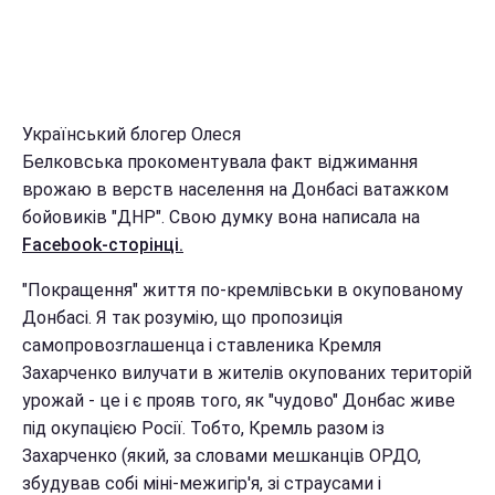
Український блогер Олеся
Белковська прокоментувала факт віджимання
врожаю в верств населення на Донбасі ватажком
бойовиків "ДНР". Свою думку вона написала на
Facebook-сторінці.
"Покращення" життя по-кремлівськи в окупованому
Донбасі. Я так розумію, що пропозиція
самопровозглашенца і ставленика Кремля
Захарченко вилучати в жителів окупованих територій
урожай - це і є прояв того, як "чудово" Донбас живе
під окупацією Росії. Тобто, Кремль разом із
Захарченко (який, за словами мешканців ОРДО,
збудував собі міні-межигір'я, зі страусами і