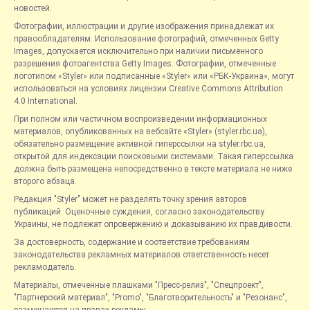
новостей.
Фотографии, иллюстрации и другие изображения принадлежат их
правообладателям. Использование фотографий, отмеченных Getty
Images, допускается исключительно при наличии письменного
разрешения фотоагентства Getty Images. Фотографии, отмеченные
логотипом «Styler» или подписанные «Styler» или «РБК-Украина», могут
использоваться на условиях лицензии Creative Commons Attribution
4.0 International.
При полном или частичном воспроизведении информационных
материалов, опубликованных на вебсайте «Styler» (styler.rbc.ua),
обязательно размещение активной гиперссылки на styler.rbc.ua,
открытой для индексации поисковыми системами. Такая гиперссылка
должна быть размещена непосредственно в тексте материала не ниже
второго абзаца.
Редакция "Styler" может не разделять точку зрения авторов
публикаций. Оценочные суждения, согласно законодательству
Украины, не подлежат опровержению и доказыванию их правдивости.
За достоверность, содержание и соответствие требованиям
законодательства рекламных материалов ответственность несет
рекламодатель.
Материалы, отмеченные плашками "Пресс-релиз", "Спецпроект",
"Партнерский материал", "Promo", "Благотворительность" и "Резонанс",