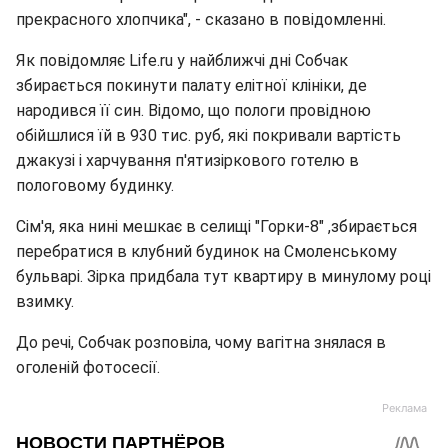
прекрасного хлопчика", - сказано в повідомленні.
Як повідомляє Life.ru у найближчі дні Собчак
збирається покинути палату елітної клініки, де
народився її син. Відомо, що пологи провідною
обійшлися їй в 930 тис. руб, які покривали вартість
джакузі і харчування п'ятизіркового готелю в
пологовому будинку.
Сім'я, яка нині мешкає в селищі "Горки-8" ,збирається
перебратися в клубний будинок на Смоленському
бульварі. Зірка придбала тут квартиру в минулому році
взимку.
До речі, Собчак розповіла, чому вагітна знялася в
оголеній фотосесії.