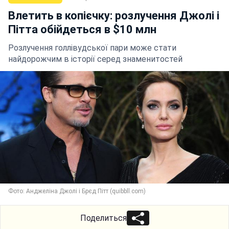
Влетить в копієчку: розлучення Джолі і
Пітта обійдеться в $10 млн
Розлучення голлівудської пари може стати
найдорожчим в історії серед знаменитостей
Фото: Анджеліна Джолі і Брєд Пітт (quibbll.com)
Поделиться