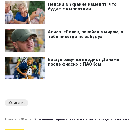
обрушение
Главная
›
Жизнь
›
У Тернополі горе-мати залишила маленьку дитину на вокза