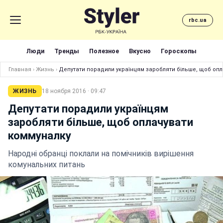
rbc.ua
Люди
Тренды
Полезное
Вкусно
Гороскопы
Главная
›
Жизнь
›
Депутати порадили українцям заробляти більше, щоб опл
ЖИЗНЬ
18 ноября 2016 · 09:47
Депутати порадили українцям
заробляти більше, щоб оплачувати
коммуналку
Народні обранці поклали на помічників вирішення
комунальних питань