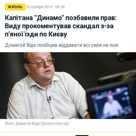
ЖИЗНЬ
18 ноября 2016 · 08:38
Капітана "Динамо" позбавили прав:
Виду прокоментував скандал з-за
п'яної їзди по Києву
Домагой Віда пообіцяв віддавати всі сили на полі
Фото: Домагой Віда (dynamo.kiev.ua)