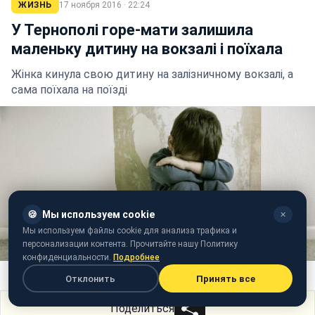
ЖИЗНЬ
17 ноября 2016 · 22:24
У Тернополі горе-мати залишила
маленьку дитину на вокзалі і поїхала
Жінка кинула свою дитину на залізничному вокзалі, а
сама поїхала на поїзді
🍪
Мы используем cookie
✕
Мы используем файлы cookie для анализа трафика и
персонализации контента. Прочитайте нашу Политику
конфиденциальности.
Подробнее
Фото: Маленька дитина (marnavas.com)
Отклонить
Принять все
Поделиться