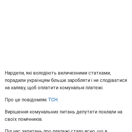
Нардепи, які володіють величезними статками,
порадили українцям більше заробляти і не сподіватися
на халяву, щоб оплатити комунальні платежі.
Про це повідомляє
ТСН
.
Вирішення комунальних питань депутати поклали на
своїх помічників.
Під час запитань про платежі стало ясно, що в