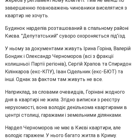
жереба у регламентному комітеті. Тим не менш по
завершенню повноважень чиновники виселятися з
квартир не хочуть.
Будинок нардепів розташований в спальному районі
Києва. "Депутатський" суворо охороняється під'їзд.
У ньому за документами живуть Ірина Горіна, Валерій
Бондик і Олександр Черноморов (всі з фракції
колишньої Партії регіонів), Сергій Храпов та Спиридон
Кілінкаров (екс-КПУ), Іван Сідельник (екс-БЮТ) та
інші. Однак за фактом там живуть не все.
Наприклад, за словами очевидців, Горінані жодного
дня в квартирі не жила. Згідно виписки з реєстру
нерухомості, вона володіє декількома квартирами в
центрі столиці, гаражами і земельними ділянками.
Нардеп Черноморов не має в Києві квартири, але
володіє гаражем. У нього багато житла в Криму.