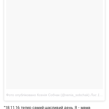
Фото опубліковано Ксенія Собчак (@xenia_sobchak)
Лис 17 2016 в 10:15 PST
"18.11.16 тепер самий щасливий день. Я - мама