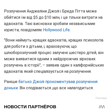
Розлучення Анджеліни Джолі і Бреда Пітта може
обійтися їм від $5 до $10 млн, і це тільки витрати на
адвокатів. Такі висновки зробили независымие
юристи, повідомляє
Hollywood Life
.
"Вони наймуть кращих адвокатів, кращих психологів
для роботи з дітьми, і, враховуючи, що
шлюборозлучний процес залучені шестеро дітей, він
може виявитися одним з найдорожчих зіркових
розлучень в історії", – заявив один з каліфорнійських
адвокатів який спеціалізується на розлучення.
Раніше
батько Джолі прокоментував розлучення
доньки
. Він сподівається ,що все налагодиться.