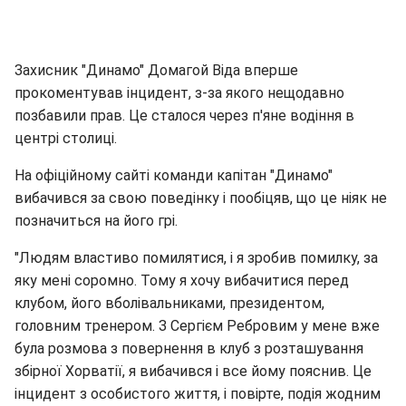
Захисник "Динамо" Домагой Віда вперше
прокоментував інцидент, з-за якого нещодавно
позбавили прав. Це сталося через п'яне водіння в
центрі столиці.
На офіційному сайті команди капітан "Динамо"
вибачився за свою поведінку і пообіцяв, що це ніяк не
позначиться на його грі.
"Людям властиво помилятися, і я зробив помилку, за
яку мені соромно. Тому я хочу вибачитися перед
клубом, його вболівальниками, президентом,
головним тренером. З Сергієм Ребровим у мене вже
була розмова з повернення в клуб з розташування
збірної Хорватії, я вибачився і все йому пояснив. Це
інцидент з особистого життя, і повірте, подія жодним