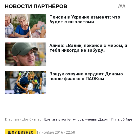
Главная
›
Шоу бизнес
›
Влетить в копієчку: розлучення Джолі і Пітта обійде
ШОУ БИЗНЕС
17 ноября 2016 · 22:50