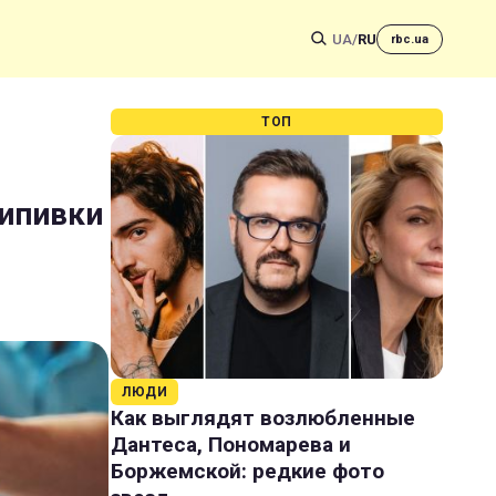
UA
/
RU
rbc.ua
ТОП
випивки
ЛЮДИ
Как выглядят возлюбленные
Дантеса, Пономарева и
Боржемской: редкие фото