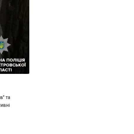
в" та
тивні