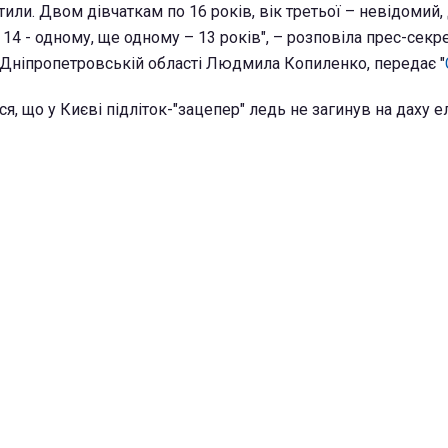
стили. Двом дівчаткам по 16 років, вік третьої – невідомий
 14 - одному, ще одному – 13 років", – розповіла прес-секр
в Дніпропетровській області Людмила Копиленко, передає "
, що у Києві підліток-"зацепер" ледь не загинув на даху е