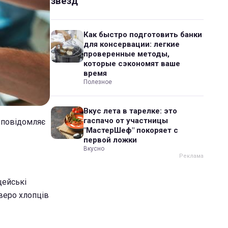
звезд
Как быстро подготовить банки
для консервации: легкие
проверенные методы,
которые сэкономят ваше
время
Полезное
Вкус лета в тарелке: это
гаспачо от участницы
е повідомляє
"МастерШеф" покоряет с
первой ложки
Вкусно
цейські
тверо хлопців