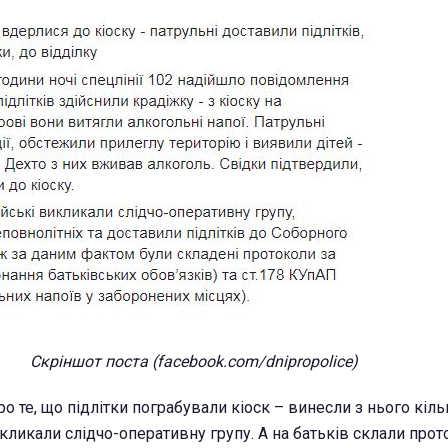
Скріншот поста (facebook.com/dnipropolice)
о те, що підлітки пограбували кіоск – винесли з нього кіл
кликали слідчо-оперативну групу. А на батьків склали прото