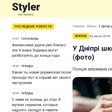
Главная
›
Жизнь
›
У Дніпрі 
ПОСЛЕДНИЕ НОВОСТИ
03 июля 2018 ·
ЖИЗНЬ
19:51
ГОРОСКОПЫ
Финансовая удача уже близко:
У Дніпрі шк
эти 4 знака Зодиака могут
(фото)
разбогатеть до конца года
18:49
ТРЕНДЫ
Поліція затримала сі
Какая ты новая украинская песня:
проходи тест и слушай хит своего
настроения
18:09
ТРЕНДЫ
С ними не уснешь до утра: 8
жутких сериалов, которые
надолго засядут в памяти