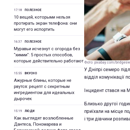
17:18
ПОЛЕЗНОЕ
10 вещей, которыми нельзя
протирать экран телефона: они
могут его испортить
16:37
ПОЛЕЗНОЕ
Муравьи исчезнут с огорода без
"химии": 5 простых способов,
которые действительно работают
Фото: pixabay.com/bridgesw
У Дніпрі семеро підл
15:55
ВКУСНО
відділ комунікації п
Ажурные блины, которые не
рвутся: рецепт с секретным
Інцидент стався на М
ингредиентом для идеальных
дырочек
Близько другої годи
приїхали на місце по
15:19
ЛЮДИ
Как выглядят возлюбленные
і три дівчини розпив
Дантеса, Пономарева и