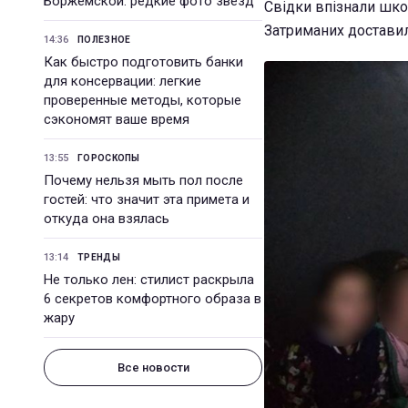
Боржемской: редкие фото звезд
Свідки впізнали шко
Затриманих доставил
14:36
ПОЛЕЗНОЕ
Как быстро подготовить банки
для консервации: легкие
проверенные методы, которые
сэкономят ваше время
13:55
ГОРОСКОПЫ
Почему нельзя мыть пол после
гостей: что значит эта примета и
откуда она взялась
13:14
ТРЕНДЫ
Не только лен: стилист раскрыла
6 секретов комфортного образа в
жару
Все новости