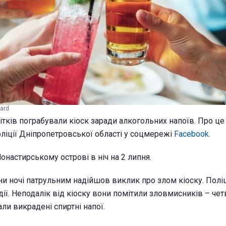
ard
ітків пограбували кіоск заради алкогольних напоїв. Про ц
оліції Дніпропетровської області у соцмережі
Facebook
.
онастирському острові в ніч на 2 липня.
ни ночі патрульним надійшов виклик про злом кіоску. Полі
дії. Неподалік від кіоску вони помітили зловмисників – че
али викрадені спиртні напої.