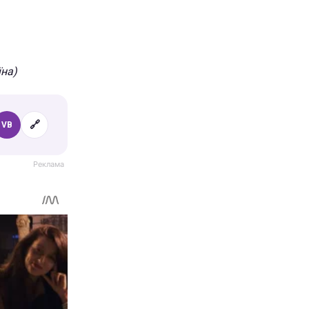
їна)
🔗
VB