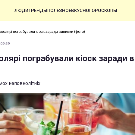
ЛЮДИ
ТРЕНДЫ
ПОЛЕЗНОЕ
ВКУСНО
ГОРОСКОПЫ
школярі пограбували кіоск заради випивки (фото)
 09:59
олярі пограбували кіоск заради 
мох неповнолітніх