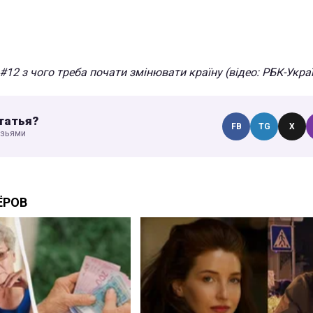
 #12 з чого треба почати змінювати країну (відео: РБК-Укра
татья?
FB
TG
X
узьями