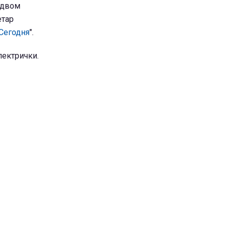
, двом
етар
Сегодня
".
лектрички.