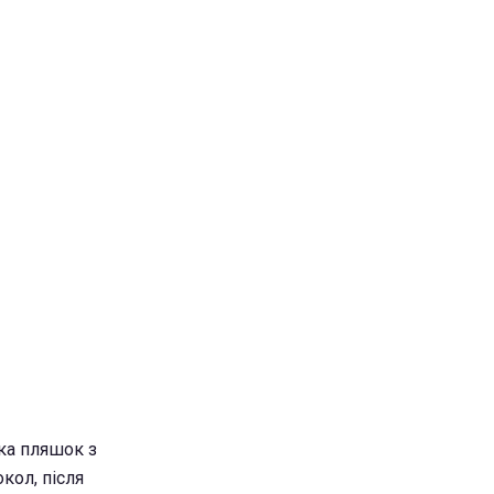
ька пляшок з
кол, після