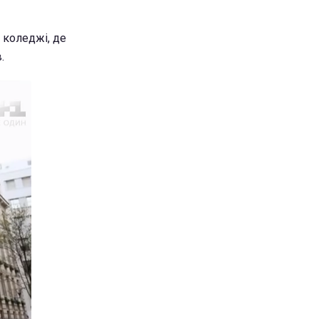
 коледжі, де
.