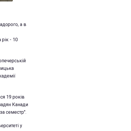
адорого, а в
рік - 10
опечерській
чицька
кадемії
ся 19 років
мадян Канади
за семестр".
ерситеті у