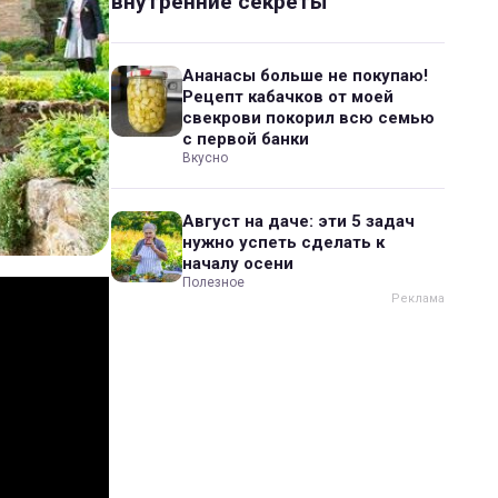
внутренние секреты
Ананасы больше не покупаю!
Рецепт кабачков от моей
свекрови покорил всю семью
с первой банки
Вкусно
Август на даче: эти 5 задач
нужно успеть сделать к
началу осени
Полезное