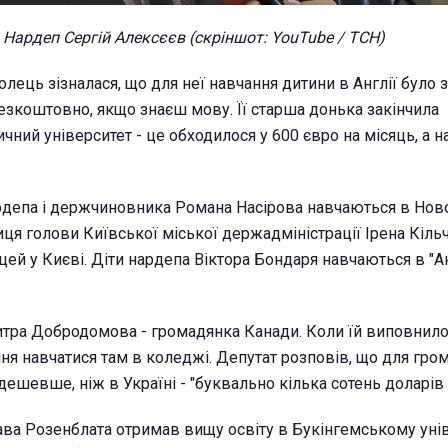
Нардеп Сергій Алексєєв (скріншот: YouTube / ТСН)
ець зізналася, що для неї навчання дитини в Англії було з
безкоштовно, якщо знаєш мову. Її старша донька закінчила
ий університет - це обходилося у 600 євро на місяць, а на 
рдепа і держчиновника Романа Насірова навчаються в Нов
иця голови Київської міської держадміністрації Ірена Кіль
цей у Києві. Діти нардепа Віктора Бондаря навчаються в "А
ра Добродомова - громадянка Канади. Коли їй виповнило
ня навчатися там в коледжі. Депутат розповів, що для гро
дешевше, ніж в Україні - "буквально кілька сотень доларів 
ва Розенблата отримав вищу освіту в Букінгемському унів