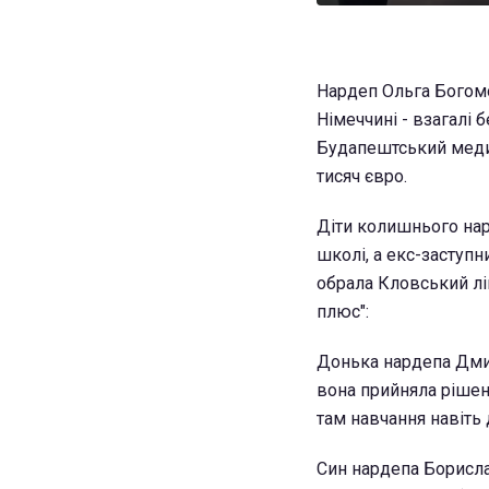
Нардеп Ольга Богомол
Німеччині - взагалі 
Будапештський медичн
тисяч євро.
Діти колишнього на
школі, а екс-заступн
обрала Кловський лі
плюс":
Донька нардепа Дмит
вона прийняла рішен
там навчання навіть 
Син нардепа Борисла