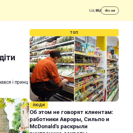
UA
/
RU
rbc.ua
ТОП
діти
ався і принц
ЛЮДИ
Об этом не говорят клиентам:
работники Авроры, Сильпо и
McDonald's раскрыли