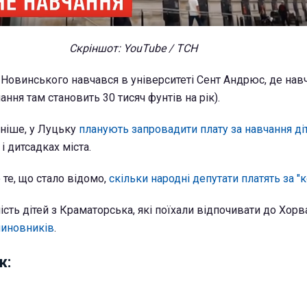
Скріншот: YouTube / ТСН
Новинського навчався в університеті Сент Андрюс, де навч
ання там становить 30 тисяч фунтів на рік).
ніше, у Луцьку
планують запровадити плату за навчання діт
і дитсадках міста.
 те, що стало відомо,
скільки народні депутати платять за "
сть дітей з Краматорська, які поїхали відпочивати до Хорва
чиновників
.
ж: