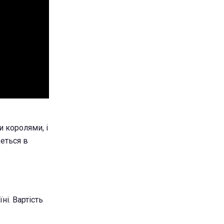
и королями, і
деться в
ні. Вартість