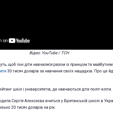
Відео: YouTube / ТСН
уть, щоб їхні діти навчалися разом із принцом та майбутнім
тити
30 тисяч доларів за навчання своїх нащадків. Про це й
йтинг шкіл і університетів, де навчаються діти політ-еліти.
рдепа Сергія Алєксєєва вчиться у Британській школі в Украї
зько 20 тисяч доларів на рік.