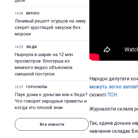
деле
15:04
ВКУСНО
Ленивый рецепт огурцов на зиму:
секрет хрустящей закуски без
мороки
14:22
ЛЮДИ
Нырнула в шарик на 12 млн
просмотров: блогерша из
мемного видео объяснила
смешной поступок
Народні депутати хоч
можуть легко запла
13:57
ГОРОСКОПЫ
сюжеті
ТСН
.
Паук дома к деньгам или к беде?
Что говорят народные приметы и
когда это плохой знак
Журналісти склали ре
Так, єдина донька на
Все новости
навчання складає бли