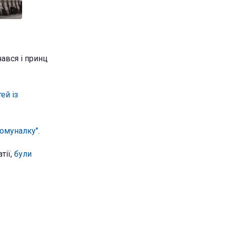
ався і принц
ей із
комуналку"
.
тії,
були