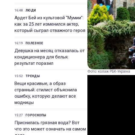
16:48
ЛЮДИ
Ардет Бей из культовой "Мумии":
как за 25 лет изменился актер,
который сыграл отважного героя
16:19
ПОЛЕЗНОЕ
Девушка на месяц отказалась от
кондиционера для белья:
результат поразил
Фото: колаж РБК-Україна
15:52
ТРЕНДЫ
Вещи красивые, а образ
странный: стилист объяснила
ошибку, которую делают все
модницы
15:27
ГОРОСКОПЫ
Приснилась грязная вода? Вот
что это может означать на самом