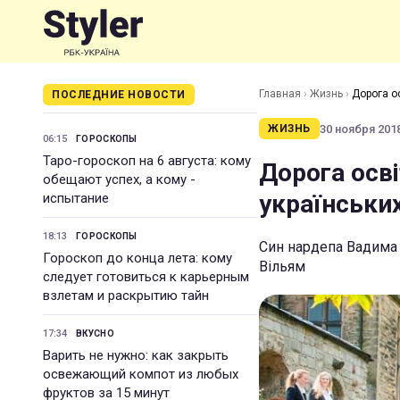
Главная
›
Жизнь
›
Дорога ос
ПОСЛЕДНИЕ НОВОСТИ
30 ноября 2018
ЖИЗНЬ
06:15
ГОРОСКОПЫ
Таро-гороскоп на 6 августа: кому
Дорога осві
обещают успех, а кому -
українських
испытание
18:13
ГОРОСКОПЫ
Син нардепа Вадима 
Гороскоп до конца лета: кому
Вільям
следует готовиться к карьерным
взлетам и раскрытию тайн
17:34
ВКУСНО
Варить не нужно: как закрыть
освежающий компот из любых
фруктов за 15 минут