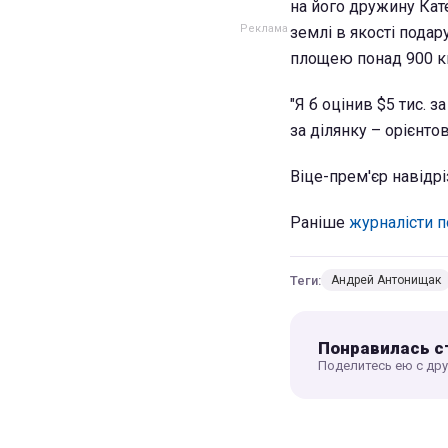
на його дружину Кате
землі в якості подар
площею понад 900 к
"Я б оцінив $5 тис. з
за ділянку – орієнтов
Віце-прем'єр навідр
Раніше
журналісти 
Теги:
Андрей Антонищак
Понравилась с
Поделитесь ею с др