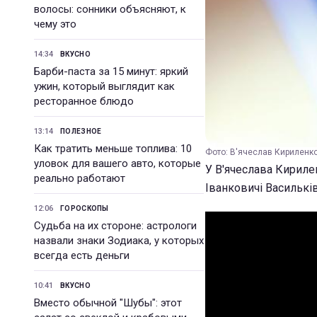
волосы: сонники объясняют, к
чему это
14:34
ВКУСНО
Барби-паста за 15 минут: яркий
ужин, который выглядит как
ресторанное блюдо
13:14
ПОЛЕЗНОЕ
Как тратить меньше топлива: 10
Фото: В'ячеслав Кириленко 
уловок для вашего авто, которые
У В'ячеслава Кириле
реально работают
Іванковичі Васильків
12:06
ГОРОСКОПЫ
Судьба на их стороне: астрологи
назвали знаки Зодиака, у которых
всегда есть деньги
10:41
ВКУСНО
Вместо обычной "Шубы": этот