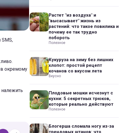
Растет "из воздуха" и
"высасывает" жизнь из
растений: что такое повилика и
почему ее так трудно
побороть
м SMS,
Полезное
Кукуруза на зиму без лишних
жливо.
хлопот: простой рецепт
у в окремому
кочанов со вкусом лета
Вкусно
о належить
Плодовые мошки исчезнут с
кухни: 5 секретных трюков,
которые реально действуют
Полезное
Блогерша сломала ногу из-за
трендовых штанов: что