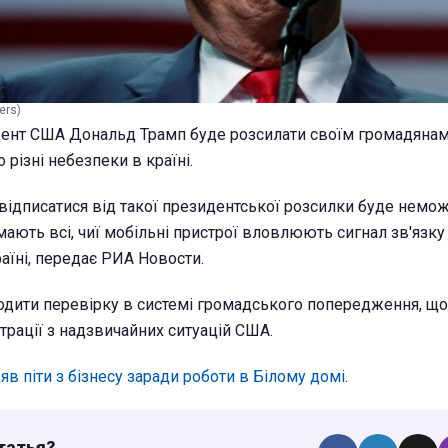
ers)
ент США Дональд Трамп буде розсилати своїм громадяна
різні небезпеки в країні.
відписатися від такої президентської розсилки буде немо
ють всі, чиї мобільні пристрої вловлюють сигнал зв'язк
країні, передає РИА Новости.
одити перевірку в системі громадського попередження, щ
трації з надзвичайних ситуацій США.
яв піти з бізнесу заради роботи в Білому домі
.
татья?