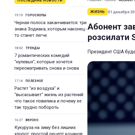
Главная
›
Жизнь
›
Абонент 
ПОСЛЕДНИЕ НОВОСТИ
01 декабря 201
ЖИЗНЬ
19:19
ГОРОСКОПЫ
Черная полоса заканчивается: три
Абонент за
знака Зодиака, которым наконец-
розсилати
то станет легче
18:02
ТРЕНДЫ
Президент США буде
7 романтических комедий
"нулевых", которые хочется
пересматривать снова и снова
17:14
ПОЛЕЗНОЕ
Растет "из воздуха" и
"высасывает" жизнь из растений:
что такое повилика и почему ее
так трудно побороть
16:27
ВКУСНО
Кукуруза на зиму без лишних
хлопот: простой рецепт кочанов