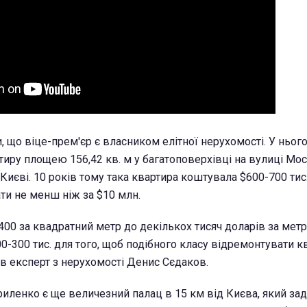
, що віце-прем'єр є власником елітної нерухомості. У ньо
тиру площею 156,42 кв. м у багатоповерхівці на вулиці Мос
иєві. 10 років тому така квартира коштувала $600-700 тис.
и не менш ніж за $10 млн.
400 за квадратний метр до декількох тисяч доларів за метр
-300 тис. для того, щоб подібного класу відремонтувати кв
чив експерт з нерухомості Денис Сєдаков.
иленко є ще величезний палац в 15 км від Києва, який за