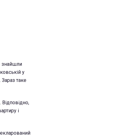
го знайшли
ковській у
 Зараз таке
. Відповідно,
артиру і
декларований