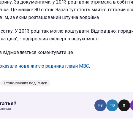
рину. За документами, у 2013 році вона отримала в собі п'
унка. Це майже 80 соток. Зараз тут стоїть майже готовий о
в. м, за яким розташований штучна водойма
а сотку. У 2013 році так могло коштувати. Відповідно, порадк
на ціна", - підкреслив єксперт з нерухомості.
із відмовляється коментувати це.
показали нове житло радника глави МВС
.
Столкновения под Радой
татья?
FB
TG
X
узьями