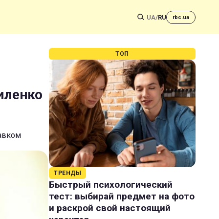
UA
/
RU
rbc.ua
ТОП
риленко
тавком
ТРЕНДЫ
Быстрый психологический
тест: выбирай предмет на фото
и раскрой свой настоящий