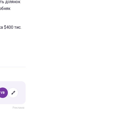
ять ділянок
собняк
а $400 тис.
🔗
VB