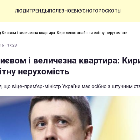
ЛЮДИ
ТРЕНДЫ
ПОЛЕЗНОЕ
ВКУСНО
ГОРОСКОПЫ
д Києвом і величезна квартира: Кириленко знайшли елітну нерухомість
6 · 17:28
Києвом і величезна квартира: Ки
ітну нерухомість
я, що віце-прем'єр-міністр України має осібно з штучним с