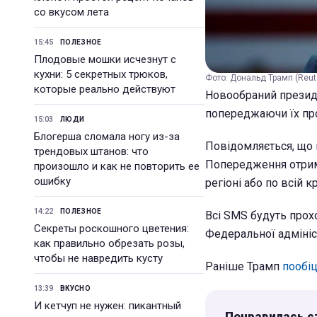
со вкусом лета
15:45
ПОЛЕЗНОЕ
Плодовые мошки исчезнут с
кухни: 5 секретных трюков,
Фото: Дональд Трамп (Reut
которые реально действуют
Новообраний презид
попереджаючи їх про 
15:03
ЛЮДИ
Блогерша сломала ногу из-за
Повідомляється, що 
трендовых штанов: что
Попередження отрима
произошло и как не повторить ее
ошибку
регіоні або по всій 
14:22
ПОЛЕЗНОЕ
Всі SMS будуть прох
Секреты роскошного цветения:
Федеральної адмініс
как правильно обрезать розы,
чтобы не навредить кусту
Раніше Трамп
пообіц
13:39
ВКУСНО
И кетчуп не нужен: пикантный
Понравилась с