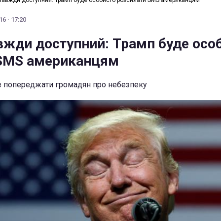
завжди доступний: Трамп буде особисто розсилати SMS американцям
6 · 17:20
вжди доступний: Трамп буде осо
 SMS американцям
 попереджати громадян про небезпеку