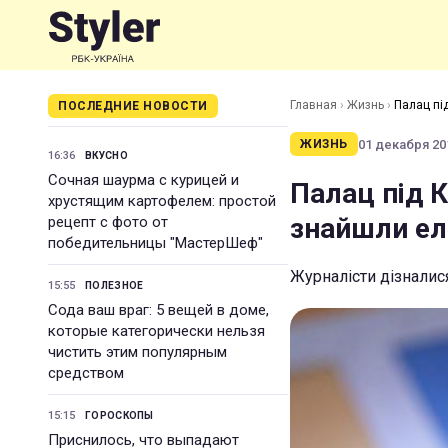
Главная
›
Жизнь
›
Палац пі
ПОСЛЕДНИЕ НОВОСТИ
01 декабря 201
ЖИЗНЬ
16:36
ВКУСНО
Сочная шаурма с курицей и
Палац під 
хрустящим картофелем: простой
знайшли ел
рецепт с фото от
победительницы "МастерШеф"
Журналісти дізналис
15:55
ПОЛЕЗНОЕ
Сода ваш враг: 5 вещей в доме,
которые категорически нельзя
чистить этим популярным
средством
15:15
ГОРОСКОПЫ
Приснилось, что выпадают