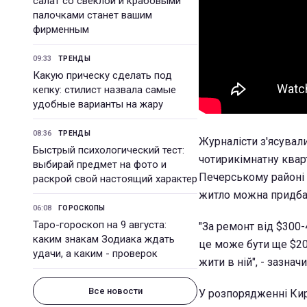
салат со свеклой и крабовыми
палочками станет вашим
фирменным
09:33
ТРЕНДЫ
Какую прическу сделать под
кепку: стилист назвала самые
удобные варианты на жару
08:36
ТРЕНДЫ
Журналісти з'ясували
Быстрый психологический тест:
чотирикімнатну квар
выбирай предмет на фото и
Печерському районі К
раскрой свой настоящий характер
житло можна придбат
06:08
ГОРОСКОПЫ
Таро-гороскоп на 9 августа:
"За ремонт від $300-
каким знакам Зодиака ждать
це може бути ще $200
удачи, а каким - проверок
жити в ній", - зазна
Все новости
У розпорядженні Кир