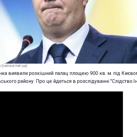
(censor.net.ua)
нка виявили розкішний палац площею 900 кв. м. під Києвом
ського району. Про це йдеться в розслідуванні "Слідство.Ін