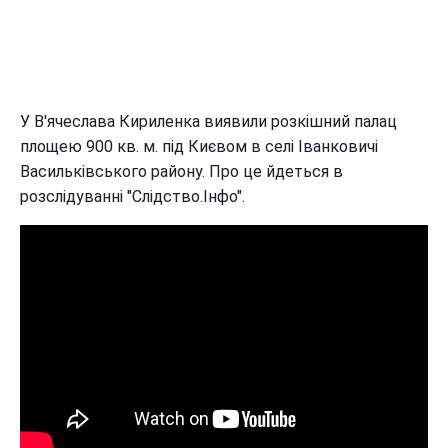
У В'ячеслава Кириленка виявили розкішний палац
площею 900 кв. м. під Києвом в селі Іванковичі
Васильківського району. Про це йдеться в
розслідуванні "Слідство.Інфо".