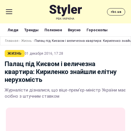
rbc.ua
Люди
Тренды
Полезное
Вкусно
Гороскопы
Главная
›
Жизнь
›
Палац під Києвом і величезна квартира: Кириленко знайш
ЖИЗНЬ
01 декабря 2016, 17:28
Палац під Києвом і величезна
квартира: Кириленко знайшли елітну
нерухомість
Журналісти дізналися, що віце-прем'єр-міністр України має
осібно з штучним ставком