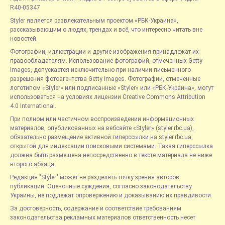
R40-05347
Styler является развлекательным проектом «РБК-Украина»,
рассказывающим о людях, трендах и всё, что интересно читать вне
новостей.
Фотографии, иллюстрации и другие изображения принадлежат их
правообладателям. Использование фотографий, отмеченных Getty
Images, допускается исключительно при наличии письменного
разрешения фотоагентства Getty Images. Фотографии, отмеченные
логотипом «Styler» или подписанные «Styler» или «РБК-Украина», могут
использоваться на условиях лицензии Creative Commons Attribution
4.0 International.
При полном или частичном воспроизведении информационных
материалов, опубликованных на вебсайте «Styler» (styler.rbc.ua),
обязательно размещение активной гиперссылки на styler.rbc.ua,
открытой для индексации поисковыми системами. Такая гиперссылка
должна быть размещена непосредственно в тексте материала не ниже
второго абзаца.
Редакция "Styler" может не разделять точку зрения авторов
публикаций. Оценочные суждения, согласно законодательству
Украины, не подлежат опровержению и доказыванию их правдивости.
За достоверность, содержание и соответствие требованиям
законодательства рекламных материалов ответственность несет