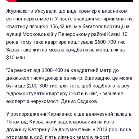
Журналісти з'ясували, що віце-прем'єр є власником
елітної нерухомості. У нього знайшли чотирикімнатну
квартиру площею 156,42 кв. м у багатоповерхівці на
вулиці Московській у Печерському районі Києві. 10
років тому така квартира коштувала $600-700 тис.
Зараз таке житло можна придбати не менш ніж за
$10 млн.
"За ремонт від $300-400 за квадратний метр до
декількох тисяч доларів за метр. Відповідно, це може
бути ще $200-300 тис. для того, щоб подібного класу
відремонтувати квартиру і жити в ній", - зазначив
експерт з нерухомості Денис Сєдаков.
У розпорядженні Кириленко є ще величезний палац в
15 км від Києва, який задекларований на його
дружину Катерину. За документами, у 2013 році вона
отримала в собі п'ять ділянок землі в якості