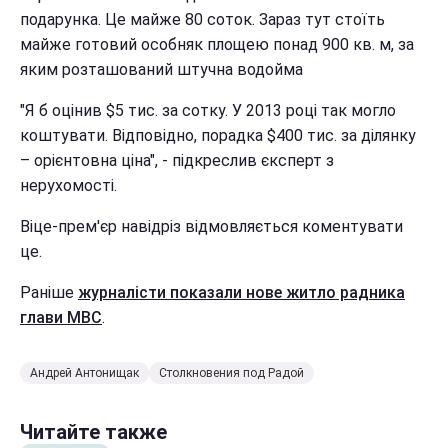
подарунка. Це майже 80 соток. Зараз тут стоїть
майже готовий особняк площею понад 900 кв. м, за
яким розташований штучна водойма
"Я б оцінив $5 тис. за сотку. У 2013 році так могло
коштувати. Відповідно, порадка $400 тис. за ділянку
– орієнтовна ціна", - підкреслив єксперт з
нерухомості.
Віце-прем'єр навідріз відмовляється коментувати
це.
Раніше
журналісти показали нове житло радника
глави МВС
.
Андрей Антонищак
Столкновения под Радой
Читайте также