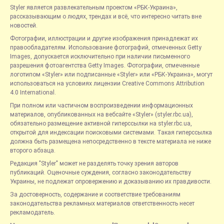
Styler является развлекательным проектом «РБК-Украина»,
рассказывающим о людях, трендах и всё, что интересно читать вне
новостей.
Фотографии, иллюстрации и другие изображения принадлежат их
правообладателям. Использование фотографий, отмеченных Getty
Images, допускается исключительно при наличии письменного
разрешения фотоагентства Getty Images. Фотографии, отмеченные
логотипом «Styler» или подписанные «Styler» или «РБК-Украина», могут
использоваться на условиях лицензии Creative Commons Attribution
4.0 International.
При полном или частичном воспроизведении информационных
материалов, опубликованных на вебсайте «Styler» (styler.rbc.ua),
обязательно размещение активной гиперссылки на styler.rbc.ua,
открытой для индексации поисковыми системами. Такая гиперссылка
должна быть размещена непосредственно в тексте материала не ниже
второго абзаца.
Редакция "Styler" может не разделять точку зрения авторов
публикаций. Оценочные суждения, согласно законодательству
Украины, не подлежат опровержению и доказыванию их правдивости.
За достоверность, содержание и соответствие требованиям
законодательства рекламных материалов ответственность несет
рекламодатель.