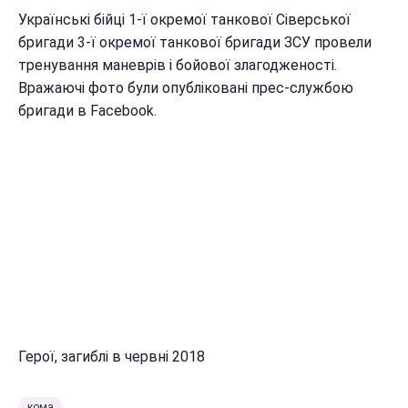
Українські бійці 1-ї окремої танкової Сіверської
бригади 3-ї окремої танкової бригади ЗСУ провели
тренування маневрів і бойової злагодженості.
Вражаючі фото були опубліковані прес-службою
бригади в Facebook.
Герої, загиблі в червні 2018
кома