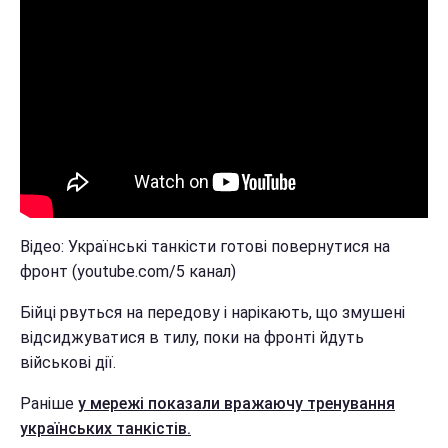
Відео: Українські танкісти готові повернутися на
фронт (youtube.com/5 канал)
Бійці рвуться на передову і нарікають, що змушені
відсиджуватися в тилу, поки на фронті йдуть
військові дії.
Раніше
у мережі показали вражаючу тренування
українських танкістів.