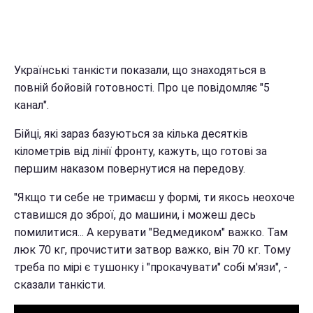
Українські танкісти показали, що знаходяться в
повній бойовій готовності. Про це повідомляє "5
канал".
Бійці, які зараз базуються за кілька десятків
кілометрів від лінії фронту, кажуть, що готові за
першим наказом повернутися на передову.
"Якщо ти себе не тримаєш у формі, ти якось неохоче
ставишся до зброї, до машини, і можеш десь
помилитися... А керувати "Ведмедиком" важко. Там
люк 70 кг, прочистити затвор важко, він 70 кг. Тому
треба по мірі є тушонку і "прокачувати" собі м'язи", -
сказали танкісти.