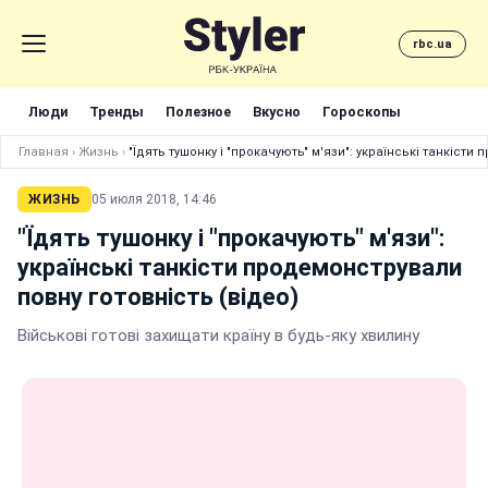
rbc.ua
Люди
Тренды
Полезное
Вкусно
Гороскопы
Главная
›
Жизнь
›
"Їдять тушонку і "прокачують" м'язи": українські танкісти
ЖИЗНЬ
05 июля 2018, 14:46
"Їдять тушонку і "прокачують" м'язи":
українські танкісти продемонстрували
повну готовність (відео)
Військові готові захищати країну в будь-яку хвилину