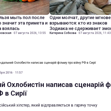
льзя мыть пол после
Одни молчат, другие мгнов
о значит эта примета и
взрываются: кто из знаков
а взялась
Зодиака не сдерживает эмо
новская
·
07 августа 2026, 13:55
Катерина Собкова
·
07 августа 2026, 11:43
ндальний Охлобистін написав сценарій фільму про війну РФ в Сирії
ря 2016 · 11:57
й Охлобистін написав сценарій 
Ф в Сирії
ійський хіпстер, який відправляється в гарячу точку