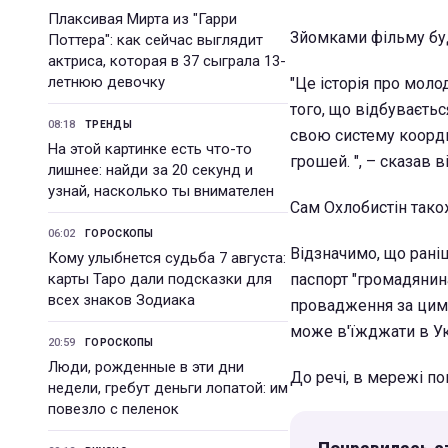
Плаксивая Мирта из "Гарри
Зйомками фільму буд
Поттера": как сейчас выглядит
актриса, которая в 37 сыграла 13-
летнюю девочку
"Це історія про мол
того, що відбувається
08:18
ТРЕНДЫ
свою систему коорди
На этой картинке есть что-то
грошей. ", – сказав ві
лишнее: найди за 20 секунд и
узнай, насколько ты внимателен
Сам Охлобистін також
06:02
ГОРОСКОПЫ
Відзначимо, що рані
Кому улыбнется судьба 7 августа:
карты Таро дали подсказки для
паспорт "громадянин
всех знаков Зодиака
провадження за цим 
може в'їжджати в Ук
20:59
ГОРОСКОПЫ
Люди, рожденные в эти дни
До речі, в мережі п
недели, гребут деньги лопатой: им
повезло с пеленок
Понравилась с