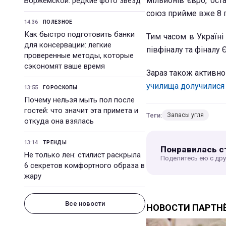
мільйонів євро, ос
Боржемской: редкие фото звезд
союз прийме вже 8 г
14:36
ПОЛЕЗНОЕ
Как быстро подготовить банки
Тим часом в Україні
для консервации: легкие
півфіналу та фіналу 
проверенные методы, которые
сэкономят ваше время
Зараз також активн
училища долучилися 
13:55
ГОРОСКОПЫ
Почему нельзя мыть пол после
гостей: что значит эта примета и
Теги:
Запасы угля
откуда она взялась
13:14
ТРЕНДЫ
Понравилась с
Не только лен: стилист раскрыла
Поделитесь ею с др
6 секретов комфортного образа в
жару
Все новости