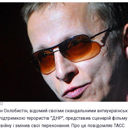
С)
ан Охлобистін, відомий своїми скандальними антиукраїнсь
ідтримкою терористів "ДНР", представив сценарій фільму 
війну і змінив свої переконання. Про це повідомляє ТАСС.