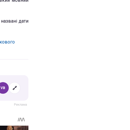
ський мовний
названі дати
ькового
🔗
VB