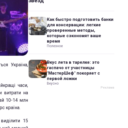
звезд
Как быстро подготовить банки
для консервации: легкие
проверенные методы,
которые сэкономят ваше
время
Полезное
Вкус лета в тарелке: это
ься Україна,
гаспачо от участницы
"МастерШеф" покоряет с
первой ложки
Вкусно
йкращі часи,
и витрати на
чай 10-14 млн
с країна.
виділити 15