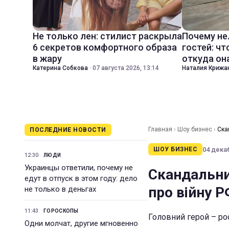
Не только лен: стилист раскрыла
Почему не
6 секретов комфортного образа
гостей: чт
в жару
откуда он
Катерина Собкова
·
07 августа 2026, 13:14
Наталия Крижа
Главная
›
Шоу бизнес
›
Ска
ПОСЛЕДНИЕ НОВОСТИ
04 декаб
ШОУ БИЗНЕС
12:30
ЛЮДИ
Украинцы ответили, почему не
Скандальни
едут в отпуск в этом году: дело
про війну Р
не только в деньгах
11:43
ГОРОСКОПЫ
Головний герой – рос
Одни молчат, другие мгновенно