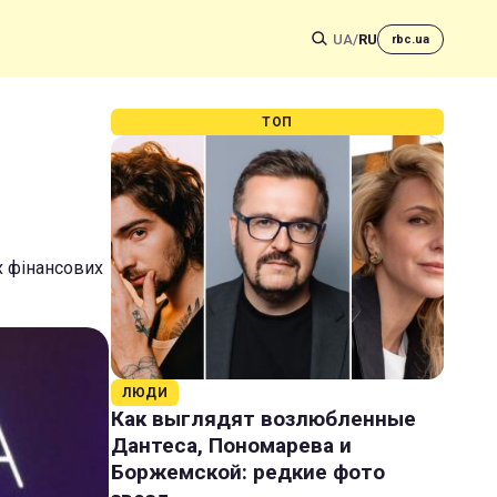
UA
/
RU
rbc.ua
ТОП
х фінансових
ЛЮДИ
Как выглядят возлюбленные
Дантеса, Пономарева и
Боржемской: редкие фото