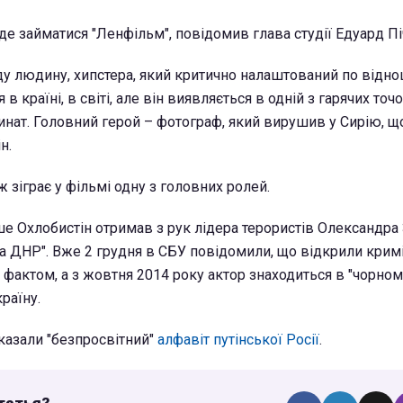
е займатися "Ленфільм", повідомив глава студії Едуард Піч
оду людину, хипстера, який критично налаштований по від
 в країні, в світі, але він виявляється в одній з гарячих точ
нат. Головний герой – фотограф, який вирушив у Сирію, щ
н.
 зіграє у фільмі одну з головних ролей.
ше Охлобистін отримав з рук лідера терористів Олександра
а ДНР". Вже 2 грудня в СБУ повідомили, що
відкрили крим
фактом, а з жовтня 2014 року актор знаходиться в "чорному
раїну.
оказали "безпросвітний"
алфавіт путінської Росії
.
татья?