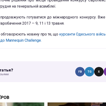
таточне рішення про місце проведення конкурсу Європей
рудня на генеральній асамблеї.
 продовжують готуватися до міжнародного конкурсу. Вже 
Євробачення 2017 — 9, 11 і 13 травня.
о обговорюють новину про те, що
курсанти Одеського війс
до Mannequin Challenge.
татья?
FB
TG
X
узьями