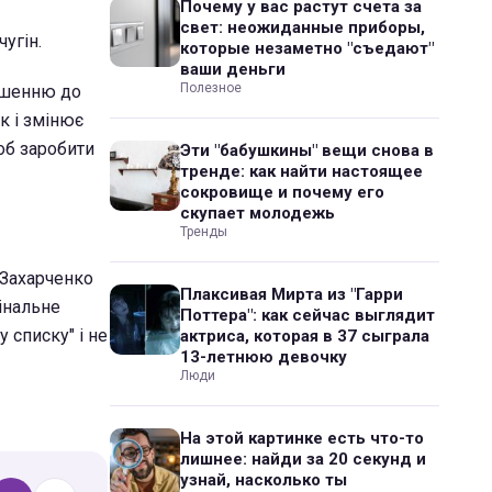
Почему у вас растут счета за
свет: неожиданные приборы,
угін.
которые незаметно "съедают"
ваши деньги
Полезное
ношенню до
ок і змінює
об заробити
Эти "бабушкины" вещи снова в
тренде: как найти настоящее
сокровище и почему его
скупает молодежь
Тренды
 Захарченко
Плаксивая Мирта из "Гарри
інальне
Поттера": как сейчас выглядит
 списку" і не
актриса, которая в 37 сыграла
13-летнюю девочку
Люди
На этой картинке есть что-то
лишнее: найди за 20 секунд и
узнай, насколько ты