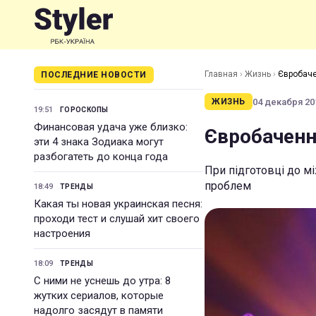
Главная
›
Жизнь
›
Євробаче
ПОСЛЕДНИЕ НОВОСТИ
04 декабря 201
ЖИЗНЬ
19:51
ГОРОСКОПЫ
Финансовая удача уже близко:
Євробаченн
эти 4 знака Зодиака могут
разбогатеть до конца года
При підготовці до м
проблем
18:49
ТРЕНДЫ
Какая ты новая украинская песня:
проходи тест и слушай хит своего
настроения
18:09
ТРЕНДЫ
С ними не уснешь до утра: 8
жутких сериалов, которые
надолго засядут в памяти