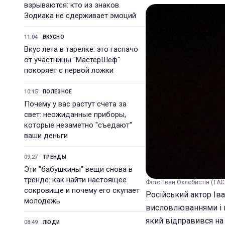
взрываются: кто из знаков
Зодиака не сдерживает эмоций
11:04
ВКУСНО
Вкус лета в тарелке: это гаспачо
от участницы "МастерШеф"
покоряет с первой ложки
10:15
ПОЛЕЗНОЕ
Почему у вас растут счета за
свет: неожиданные приборы,
которые незаметно "съедают"
ваши деньги
09:27
ТРЕНДЫ
Эти "бабушкины" вещи снова в
тренде: как найти настоящее
Фото: Іван Охлобистін (ТАС
сокровище и почему его скупает
Російський актор Ів
молодежь
висловлюваннями і п
який відправився на 
08:49
ЛЮДИ