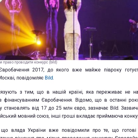
и право проводити конкурс (bild)
Євробачення 2017, до якого вже майже півроку готуєт
Москві, повідомляє
Bild
.
язують з тим, що в нашій країні, яка переживає не на
 фінансуванням Євробачення. Відомо, що в останні рок
у становлять від 17 до 25 млн євро, зазначає Bild. Зазви
йський мовний союз, інші гроші вкладає приймаюча конкур
 що влада України вже повідомили про те, що готові 