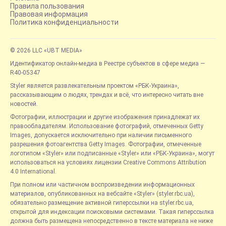
Правила пользования
Правовая информация
Политика конфиденциальности
© 2026 LLC «UBT MEDIA»
Идентификатор онлайн-медиа в Реестре субъектов в сфере медиа —
R40-05347
Styler является развлекательным проектом «РБК-Украина»,
рассказывающим о людях, трендах и всё, что интересно читать вне
новостей.
Фотографии, иллюстрации и другие изображения принадлежат их
правообладателям. Использование фотографий, отмеченных Getty
Images, допускается исключительно при наличии письменного
разрешения фотоагентства Getty Images. Фотографии, отмеченные
логотипом «Styler» или подписанные «Styler» или «РБК-Украина», могут
использоваться на условиях лицензии Creative Commons Attribution
4.0 International.
При полном или частичном воспроизведении информационных
материалов, опубликованных на вебсайте «Styler» (styler.rbc.ua),
обязательно размещение активной гиперссылки на styler.rbc.ua,
открытой для индексации поисковыми системами. Такая гиперссылка
должна быть размещена непосредственно в тексте материала не ниже