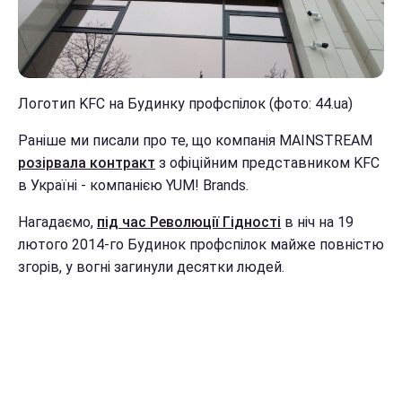
Логотип KFC на Будинку профспілок (фото: 44.ua)
Раніше ми писали про те, що компанія MAINSTREAM
розірвала контракт
з офіційним представником KFC
в Україні - компанією YUM! Brands.
Нагадаємо,
під час Революції Гідності
в ніч на 19
лютого 2014-го Будинок профспілок майже повністю
згорів, у вогні загинули десятки людей.