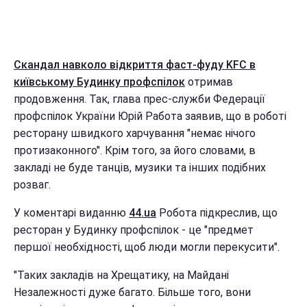
Скандал навколо відкриття фаст-фуду KFC в
київському Будинку профспілок
отримав
продовження. Так, глава прес-служби Федерації
профспілок України Юрій Работа заявив, що в роботі
ресторану швидкого харчування "немає нічого
протизаконного". Крім того, за його словами, в
закладі не буде танців, музики та інших подібних
розваг.
У коментарі виданню
44.ua
Робота підкреслив, що
ресторан у Будинку профспілок - це "предмет
першої необхідності, щоб люди могли перекусити".
"Таких закладів на Хрещатику, на Майдані
Незалежності дуже багато. Більше того, вони