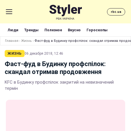
rbc.ua
Люди
Тренды
Полезное
Вкусно
Гороскопы
Главная
›
Жизнь
›
Фаст-фуд в Будинку профспілок: скандал отримав прод
ЖИЗНЬ
06 декабря 2018, 12:46
Фаст-фуд в Будинку профспілок:
скандал отримав продовження
KFC в Будинку профспілок закритий на невизначений
термін