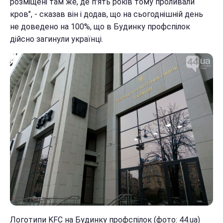
розміщені там же, де п'ять років тому проливали
кров", - сказав він і додав, що на сьогоднішній день
не доведено на 100%, що в Будинку профспілок
дійсно загинули українці.
Логотипи KFC на Будинку профспілок (фото: 44.ua)