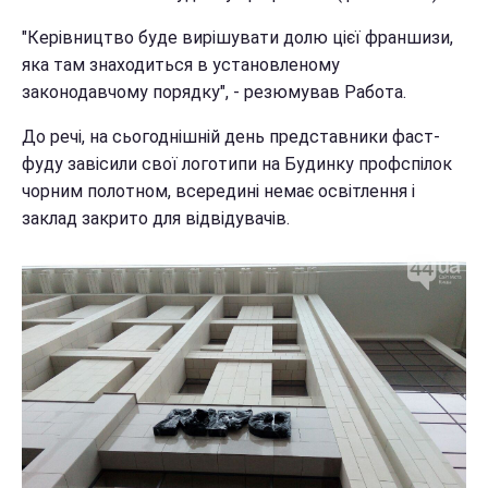
"Керівництво буде вирішувати долю цієї франшизи,
яка там знаходиться в установленому
законодавчому порядку", - резюмував Работа.
До речі, на сьогоднішній день представники фаст-
фуду завісили свої логотипи на Будинку профспілок
чорним полотном, всередині немає освітлення і
заклад закрито для відвідувачів.