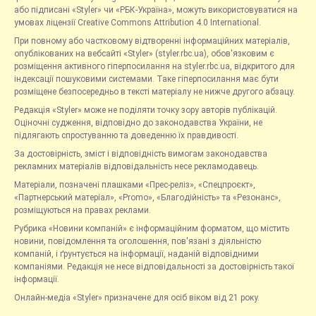
або підписані «Styler» чи «РБК-Україна», можуть використовуватися на
умовах ліцензії Creative Commons Attribution 4.0 International.
При повному або частковому відтворенні інформаційних матеріалів,
опублікованих на вебсайті «Styler» (styler.rbc.ua), обов'язковим є
розміщення активного гіперпосилання на styler.rbc.ua, відкритого для
індексації пошуковими системами. Таке гіперпосилання має бути
розміщене безпосередньо в тексті матеріалу не нижче другого абзацу.
Редакція «Styler» може не поділяти точку зору авторів публікацій.
Оціночні судження, відповідно до законодавства України, не
підлягають спростуванню та доведенню їх правдивості.
За достовірність, зміст і відповідність вимогам законодавства
рекламних матеріалів відповідальність несе рекламодавець.
Матеріали, позначені плашками «Прес-реліз», «Спецпроєкт»,
«Партнерський матеріал», «Promo», «Благодійність» та «Резонанс»,
розміщуються на правах реклами.
Рубрика «Новини компаній» є інформаційним форматом, що містить
новини, повідомлення та оголошення, пов'язані з діяльністю
компаній, і ґрунтується на інформації, наданій відповідними
компаніями. Редакція не несе відповідальності за достовірність такої
інформації.
Онлайн-медіа «Styler» призначене для осіб віком від 21 року.