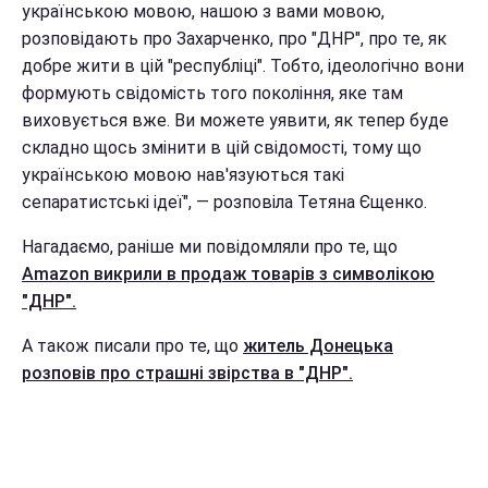
українською мовою, нашою з вами мовою,
розповідають про Захарченко, про "ДНР", про те, як
добре жити в цій "республіці". Тобто, ідеологічно вони
формують свідомість того покоління, яке там
виховується вже. Ви можете уявити, як тепер буде
складно щось змінити в цій свідомості, тому що
українською мовою нав'язуються такі
сепаратистські ідеї", — розповіла Тетяна Єщенко.
Нагадаємо, раніше ми повідомляли про те, що
Amazon викрили в продаж товарів з символікою
"ДНР".
А також писали про те, що
житель Донецька
розповів про страшні звірства в "ДНР".