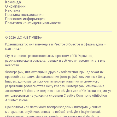
Команда
О компании
Реклама
Правила пользования
Правовая информация
Политика конфиденциальности
© 2026 LLC «UBT MEDIA»
Идентификатор онлайн-медиа в Реестре субъектов в сфере медиа —
R40-05347
Styler является развлекательным проектом «РБК-Украина»,
рассказывающим о людях, трендах и всё, что интересно читать вне
новостей.
Фотографии, иллюстрации и другие изображения принадлежат их
правообладателям. Использование фотографий, отмеченных Getty
Images, допускается исключительно при наличии письменного
разрешения фотоагентства Getty Images. Фотографии, отмеченные
логотипом «Styler» или подписанные «Styler» или «РБК-Украина», могут
использоваться на условиях лицензии Creative Commons Attribution
4.0 International.
При полном или частичном воспроизведении информационных
материалов, опубликованных на вебсайте «Styler» (styler.rbc.ua),
обязательно размещение активной гиперссылки на styler.rbc.ua,