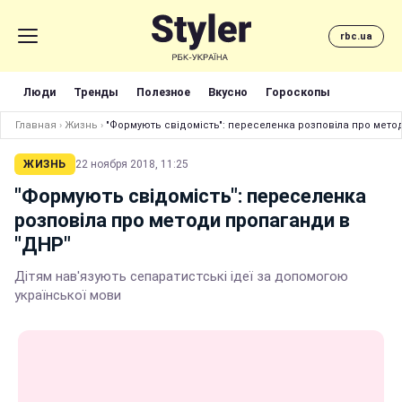
rbc.ua
Люди
Тренды
Полезное
Вкусно
Гороскопы
Главная
›
Жизнь
›
"Формують свідомість": переселенка розповіла про мето
ЖИЗНЬ
22 ноября 2018, 11:25
"Формують свідомість": переселенка
розповіла про методи пропаганди в
"ДНР"
Дітям нав'язують сепаратистські ідеї за допомогою
української мови