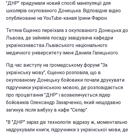
"ДНР" придумали новий спосіб маніпуляції для
школярів окупованого Донецька. Відповідне відео
опубліковане на YouTube-каналі Ірини Фаріон.
Тетяна Єщенко переїхала з окупованого Донецька до
Львова, де зайняла посаду завідувача кафедри
українознавства Львівського національного
медичного університету імені Данила Галицького.
Під час виступу на громадському форумі "За
українську мову", Єщенко розповіла, що в
окупованому Донецьку бойовики почали друкувати
підручники українською мовою, де розповідається
про процвітання "ДНР" і возвеличується лідер
бойовиків Олександр Захарченко, який нещодавно
загинув після вибуху в кафе "Сепар".
"В "ДНР" зараз діє технологія: відразу ж, моментально
надрукували книги, підручники з української мови, де