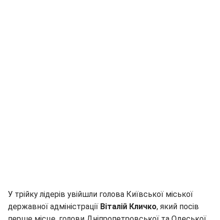
У трійку лідерів увійшли голова Київської міської
державної адміністрації
Віталій Кличко
, який посів
перше місце, голови Дніпропетровської та Одеської