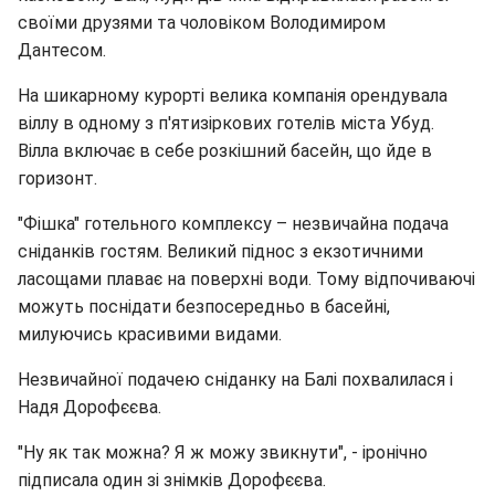
своїми друзями та чоловіком Володимиром
Дантесом.
На шикарному курорті велика компанія орендувала
віллу в одному з п'ятизіркових готелів міста Убуд.
Вілла включає в себе розкішний басейн, що йде в
горизонт.
"Фішка" готельного комплексу – незвичайна подача
сніданків гостям. Великий піднос з екзотичними
ласощами плаває на поверхні води. Тому відпочиваючі
можуть поснідати безпосередньо в басейні,
милуючись красивими видами.
Незвичайної подачею сніданку на Балі похвалилася і
Надя Дорофєєва.
"Ну як так можна? Я ж можу звикнути", - іронічно
підписала один зі знімків Дорофєєва.