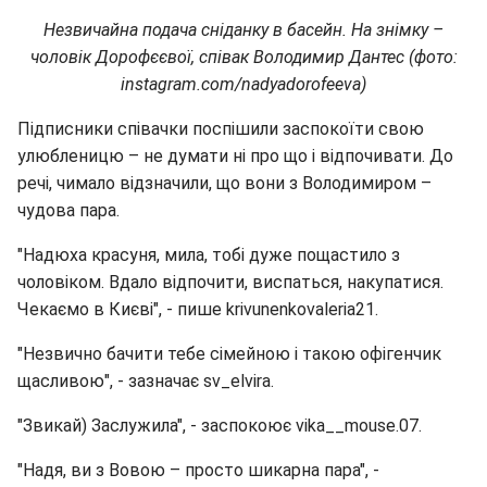
Незвичайна подача сніданку в басейн. На знімку –
чоловік Дорофєєвої, співак Володимир Дантес (фото:
instagram.com/nadyadorofeeva)
Підписники співачки поспішили заспокоїти свою
улюбленицю – не думати ні про що і відпочивати. До
речі, чимало відзначили, що вони з Володимиром –
чудова пара.
"Надюха красуня, мила, тобі дуже пощастило з
чоловіком. Вдало відпочити, виспаться, накупатися.
Чекаємо в Києві", - пише krivunenkovaleria21.
"Незвично бачити тебе сімейною і такою офігенчик
щасливою", - зазначає sv_elvira.
"Звикай) Заслужила", - заспокоює vika__mouse.07.
"Надя, ви з Вовою – просто шикарна пара", -