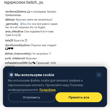
підкреслює belich_yu.
🍪
Мы используем cookie
✕
Скріншот коментарів: instagram.com/nadyadorofeeva
Мы используем файлы cookie для анализа трафика и
персонализации контента. Прочитайте нашу Политику
Також Дорофєєва зізналася, що в перші дні
конфиденциальности.
Подробнее
перебування на екзотичному острові в Індонезії перші
Отклонить
Принять все
кілька днів не могла повністю присвятити себе
відпочинку і постійно думала про роботу.