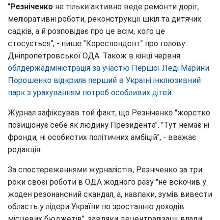
"
Резніченко
не тільки активно веде ремонти доріг,
меліоративні роботи, реконструкції шкіл та дитячих
садків, а й розповідає про це всім, кого це
стосується", - пише "Кореспондент" про голову
Дніпропетровської ОДА. Також в кінці червня
облдержадміністрація за участю Першої Леді Марини
Порошенко відкрила перший в Україні інклюзивний
парк з урахуванням потреб особливих дітей
.
Журнал зафіксував той факт, що Резніченко "жорстко
позиціонує себе як людину Президента". "Тут немає ні
фронди, ні особистих політичних амбіцій", - вважає
редакція.
За спостереженнями журналістів, Резніченко за три
роки своєї роботи в ОДА жодного разу "не вскочив у
жоден резонансний скандал, а, навпаки, зумів вивести
область у лідери України по зростанню доходів
місцевих бюджетів", завдяки децентралізації влади.