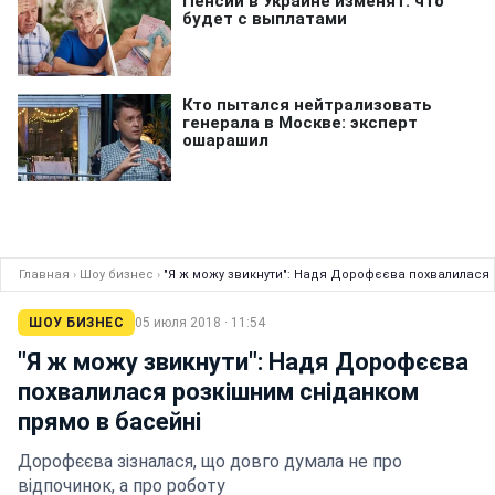
Главная
›
Шоу бизнес
›
"Я ж можу звикнути": Надя Дорофєєва похвалилася 
ШОУ БИЗНЕС
05 июля 2018 · 11:54
"Я ж можу звикнути": Надя Дорофєєва
похвалилася розкішним сніданком
прямо в басейні
Дорофєєва зізналася, що довго думала не про
відпочинок, а про роботу