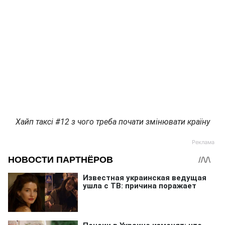
Хайп таксі #12 з чого треба почати змінювати країну