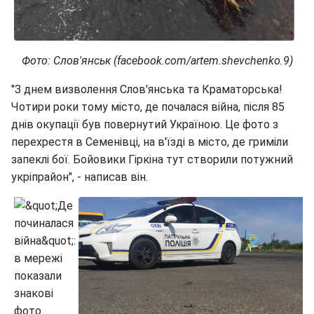
Фото: Слов'янськ (facebook.com/artem.shevchenko.9)
"З днем визволення Слов'янська та Краматорська!
Чотири роки тому місто, де почалася війна, після 85
днів окупації був повернутий Україною. Це фото з
перехрестя в Семенівці, на в'їзді в місто, де гриміли
запеклі бої. Бойовики Гіркіна тут створили потужний
укріпрайон", - написав він.