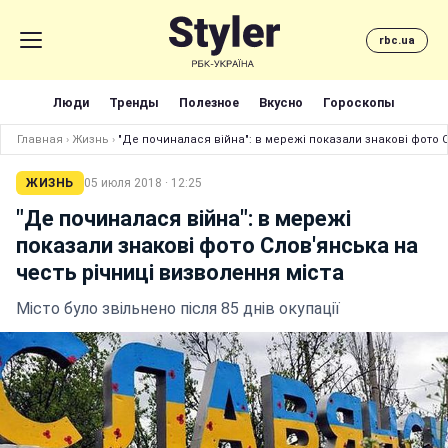
rbc.ua
Люди
Тренды
Полезное
Вкусно
Гороскопы
Главная
›
Жизнь
›
"Де починалася війна": в мережі показали знакові фото 
ЖИЗНЬ
05 июля 2018 · 12:25
"Де починалася війна": в мережі
показали знакові фото Слов'янська на
честь річниці визволення міста
Місто було звільнено після 85 днів окупації