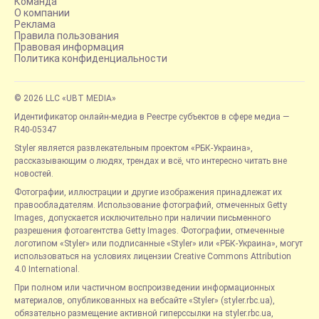
Команда
О компании
Реклама
Правила пользования
Правовая информация
Политика конфиденциальности
© 2026 LLC «UBT MEDIA»
Идентификатор онлайн-медиа в Реестре субъектов в сфере медиа —
R40-05347
Styler является развлекательным проектом «РБК-Украина»,
рассказывающим о людях, трендах и всё, что интересно читать вне
новостей.
Фотографии, иллюстрации и другие изображения принадлежат их
правообладателям. Использование фотографий, отмеченных Getty
Images, допускается исключительно при наличии письменного
разрешения фотоагентства Getty Images. Фотографии, отмеченные
логотипом «Styler» или подписанные «Styler» или «РБК-Украина», могут
использоваться на условиях лицензии Creative Commons Attribution
4.0 International.
При полном или частичном воспроизведении информационных
материалов, опубликованных на вебсайте «Styler» (styler.rbc.ua),
обязательно размещение активной гиперссылки на styler.rbc.ua,