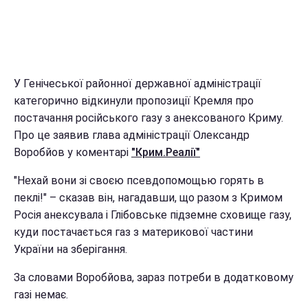
У Генічеської районної державної адміністрації
категорично відкинули пропозиції Кремля про
постачання російського газу з анексованого Криму.
Про це заявив глава адміністрації Олександр
Воробйов у коментарі
"Крим.Реалії"
"Нехай вони зі своєю псевдопомощью горять в
пеклі!" – сказав він, нагадавши, що разом з Кримом
Росія анексувала і Глібовське підземне сховище газу,
куди постачається газ з материкової частини
України на зберігання.
За словами Воробйова, зараз потреби в додатковому
газі немає.