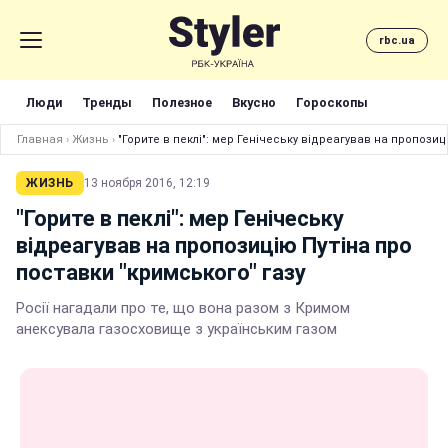
rbc.ua
Люди
Тренды
Полезное
Вкусно
Гороскопы
Главная
›
Жизнь
›
"Горите в пеклі": мер Генічеську відреагував на пропозиц
ЖИЗНЬ
13 ноября 2016, 12:19
"Горите в пеклі": мер Генічеську
відреагував на пропозицію Путіна про
поставки "кримського" газу
Росії нагадали про те, що вона разом з Кримом
анексувала газосховище з українським газом