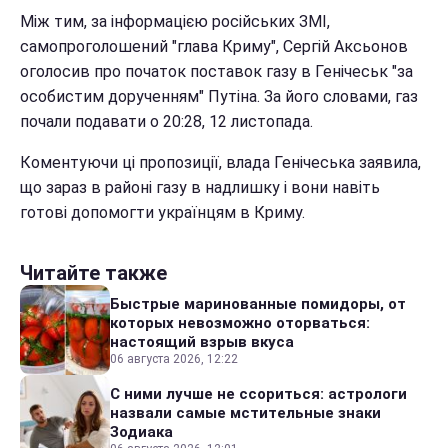
Між тим, за інформацією російських ЗМІ,
самопроголошений "глава Криму", Сергій Аксьонов
оголосив про початок поставок газу в Генічеськ "за
особистим дорученням" Путіна. За його словами, газ
почали подавати о 20:28, 12 листопада.
Коментуючи ці пропозиції, влада Генічеська заявила,
що зараз в районі газу в надлишку і вони навіть
готові допомогти українцям в Криму.
Читайте также
Быстрые маринованные помидоры, от
которых невозможно оторваться:
настоящий взрыв вкуса
06 августа 2026, 12:22
С ними лучше не ссориться: астрологи
назвали самые мстительные знаки
Зодиака