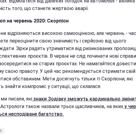
ах. Відмовтеся від далеких поїздок на автомобілі - велика
ість того, що станете жертвою аварії.
оп на червень 2020: Скорпіон
они відрізняються високою самооцінкою, але червень - час
ете переоцінити свою значимість і серйозно від цього
ждати. Зірки радять утриматися від ризикованих пропозиці
пективних проєктів. В червні не слід починати нові справи
зосередитися на старих проєктах. Не намагайтеся довести 
у свою правоту. У цей час рекомендується стримати свій 
тися обставинам. Мети досягнуть тільки ті Скорпіони, які
 знайти компроміс у ситуації, що склалася.
ми писали, які
знаки Зодіаку зможуть кардинально зміни
Астрологи також назвали трьох щасливчиків, на яких
у чер
ься несподіване багатство.
п