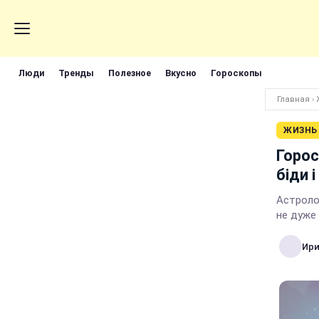
Люди
Тренды
Полезное
Вкусно
Гороскопы
Главная
›
ЖИЗНЬ
Горос
біди і
Астролог
не дуже
Ири