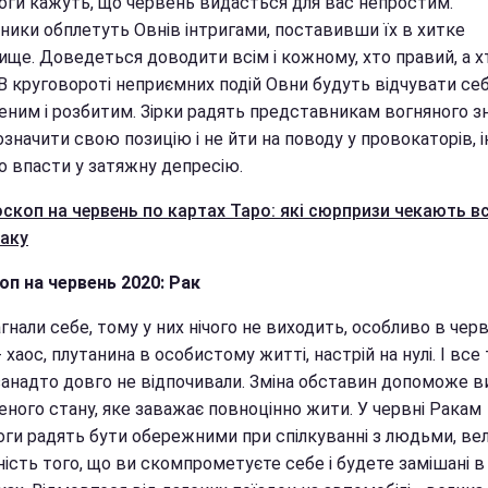
оги кажуть, що червень видасться для вас непростим.
сники обплетуть Овнів інтригами, поставивши їх в хитке
ище. Доведеться доводити всім і кожному, хто правий, а х
 В круговороті неприємних подій Овни будуть відчувати се
ченим і розбитим. Зірки радять представникам вогняного з
означити свою позицію і не йти на поводу у провокаторів, 
о впасти у затяжну депресію.
скоп на червень по картах Таро: які сюрпризи чекають вс
іаку
оп на червень 2020: Рак
гнали себе, тому у них нічого не виходить, особливо в черв
- хаос, плутанина в особистому житті, настрій на нулі. І все 
занадто довго не відпочивали. Зміна обставин допоможе в
еного стану, яке заважає повноцінно жити. У червні Ракам
оги радять бути обережними при спілкуванні з людьми, ве
ість того, що ви скомпрометуєте себе і будете замішані в