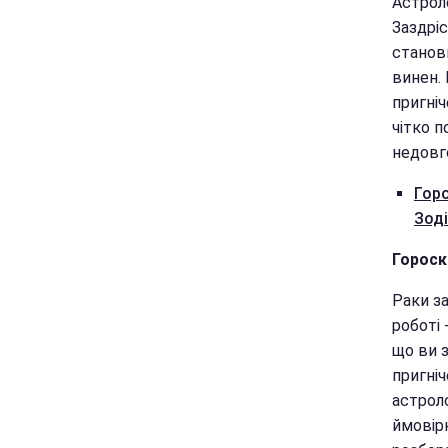
Астрол
Заздрі
станов
винен.
пригні
чітко п
недовг
Горо
Зод
Гороск
Раки за
роботі 
що ви 
пригніч
астрол
ймовірн