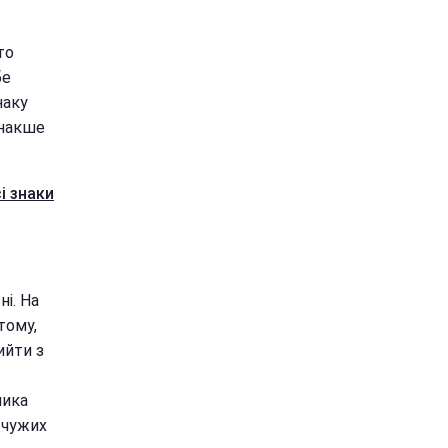
то
бе
наку
інакше
і знаки
ні. На
тому,
ийти з
лика
 чужих