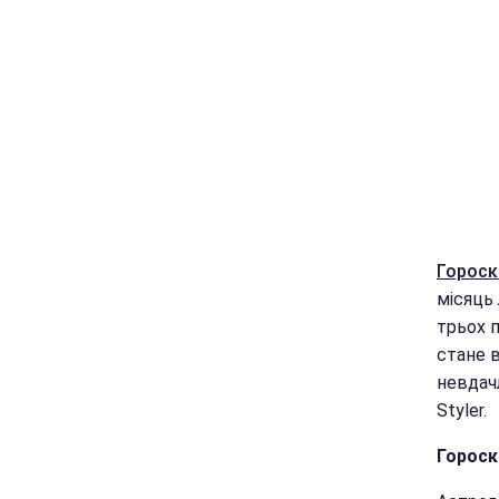
Гороск
місяць 
трьох п
стане 
невдачл
Styler.
Гороск