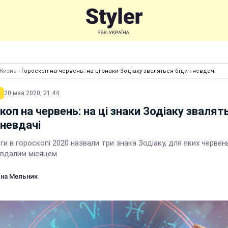
Жизнь
›
Гороскоп на червень: на ці знаки Зодіаку зваляться біди і невдачі
20 мая 2020, 21:44
коп на червень: на ці знаки Зодіаку звалят
 невдачі
и в гороскопі 2020 назвали три знака Зодіаку, для яких червен
 вдалим місяцем
на Мельник