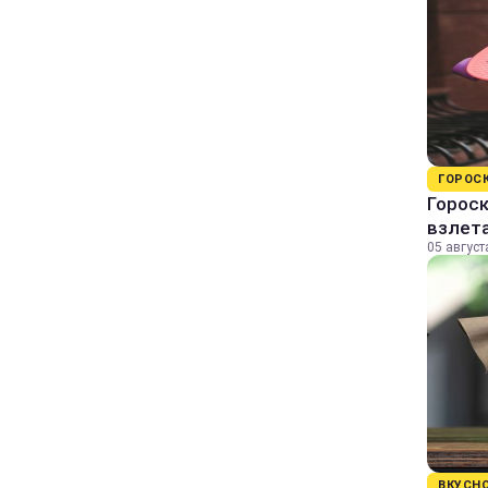
ГОРОС
Гороск
взлет
05 август
ВКУСН