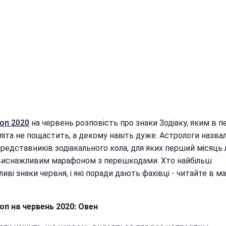
оп 2020
на червень розповість про знаки Зодіаку, яким в 
літа не пощастить, а декому навіть дуже. Астрологи назва
редставників зодіакального кола, для яких перший місяць 
виснажливим марафоном з перешкодами. Хто найбільш
иві знаки червня, і які поради дають фахівці - читайте в ма
оп на червень 2020: Овен