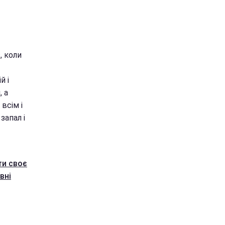
, коли
й і
, а
всім і
запал і
ти своє
вні