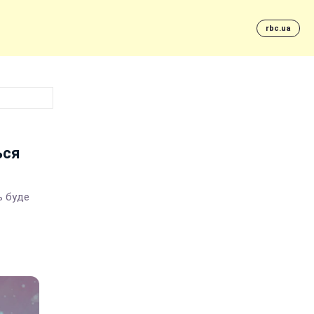
rbc.ua
ься
ь буде