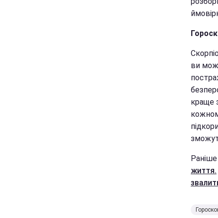
розборк
ймовірн
Гороск
Скорпі
ви мож
постра
безперс
краще 
кожном
підкори
зможуть
Раніше 
життя.
звалит
Гороско