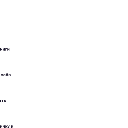
книги
особа
ать
ичку и