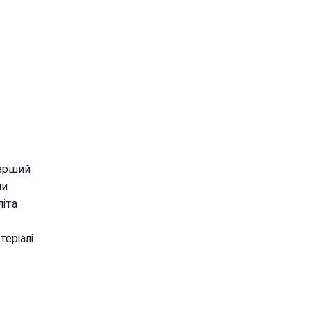
перший
ли
літа
теріалі