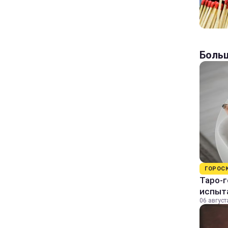
Больш
ГОРОС
Таро-г
испыт
06 август