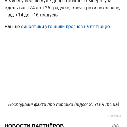
В Києві у неділю буде дощ з грозою, температура
вдень від +24 до +26 градусів, вночі трохи похолодає,
- від +14 до +16 градусів.
Раніше
синоптики уточнили прогноз на п'ятницю
.
Несподівані факти про персики (відео: STYLER.rbc.ua)