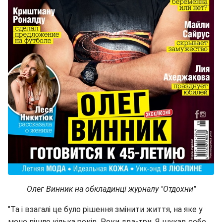
Олег Винник на обкладинці журналу "Отдохни"
"Та і взагалі це було рішення змінити життя, на яке у
мене пішло кілька років. Роки два-три. Я шукав себе.