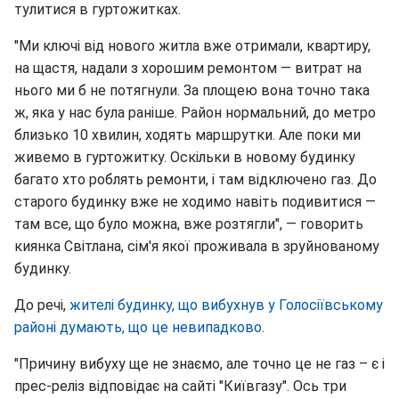
тулитися в гуртожитках.
"Ми ключі від нового житла вже отримали, квартиру,
на щастя, надали з хорошим ремонтом — витрат на
нього ми б не потягнули. За площею вона точно така
ж, яка у нас була раніше. Район нормальний, до метро
близько 10 хвилин, ходять маршрутки. Але поки ми
живемо в гуртожитку. Оскільки в новому будинку
багато хто роблять ремонти, і там відключено газ. До
старого будинку вже не ходимо навіть подивитися —
там все, що було можна, вже розтягли", — говорить
киянка Світлана, сім'я якої проживала в зруйнованому
будинку.
До речі,
жителі будинку, що вибухнув у Голосіївському
районі думають, що це невипадково
.
"Причину вибуху ще не знаємо, але точно це не газ – є і
прес-реліз відповідає на сайті "Київгазу". Ось три