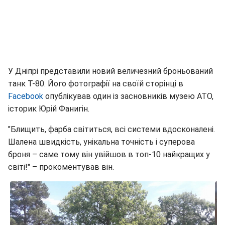
У Дніпрі представили новий величезний броньований
танк Т-80. Його фотографії на своїй сторінці в
Facebook
опублікував один із засновників музею АТО,
історик Юрій Фанигін.
"Блищить, фарба світиться, всі системи вдосконалені.
Шалена швидкість, унікальна точність і суперова
броня – саме тому він увійшов в топ-10 найкращих у
світі!" – прокоментував він.