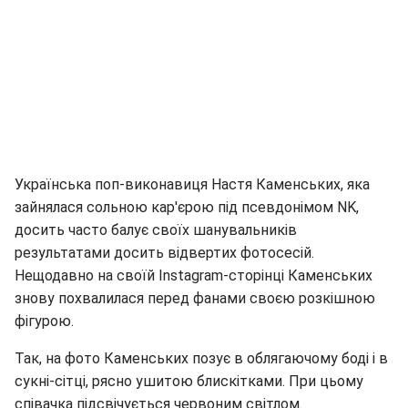
Українська поп-виконавиця Настя Каменських, яка
зайнялася сольною кар'єрою під псевдонімом NK,
досить часто балує своїх шанувальників
результатами досить відвертих фотосесій.
Нещодавно на своїй Іnstagram-сторінці Каменських
знову похвалилася перед фанами своєю розкішною
фігурою.
Так, на фото Каменських позує в облягаючому боді і в
сукні-сітці, рясно ушитою блискітками. При цьому
співачка підсвічується червоним світлом.