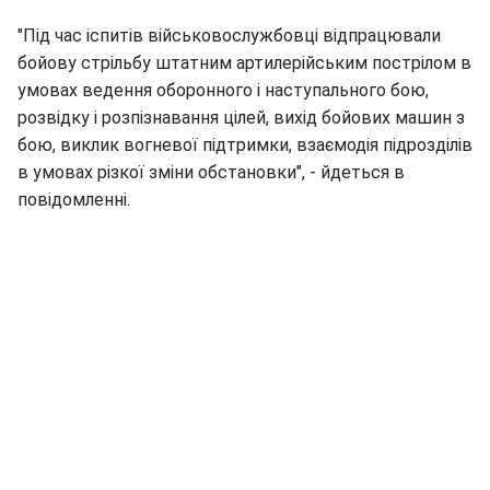
"Під час іспитів військовослужбовці відпрацювали
бойову стрільбу штатним артилерійським пострілом в
умовах ведення оборонного і наступального бою,
розвідку і розпізнавання цілей, вихід бойових машин з
бою, виклик вогневої підтримки, взаємодія підрозділів
в умовах різкої зміни обстановки", - йдеться в
повідомленні.