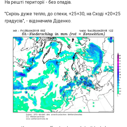
На решті території - без опадів.
"Скрізь дуже тепло, до спеки, +25+30, на Сході +20+25
градусів", - відзначила Діденко.