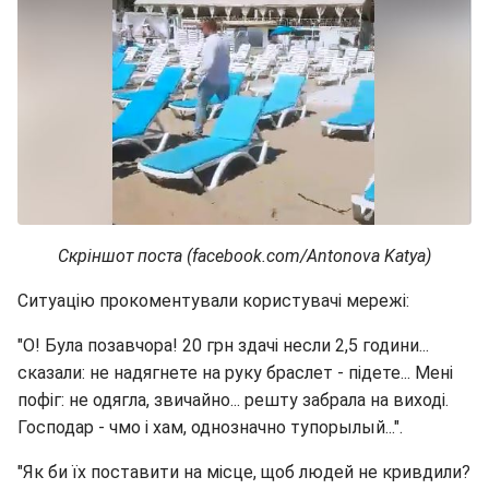
Скріншот поста (facebook.com/Antonova Katya)
Ситуацію прокоментували користувачі мережі:
"О! Була позавчора! 20 грн здачі несли 2,5 години...
сказали: не надягнете на руку браслет - підете... Мені
пофіг: не одягла, звичайно... решту забрала на виході.
Господар - чмо і хам, однозначно тупорылый...".
"Як би їх поставити на місце, щоб людей не кривдили?