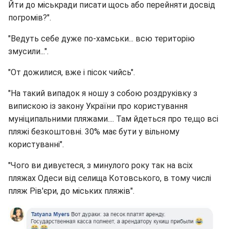
Йти до міськради писати щось або перейняти досвід
погромів?".
"Ведуть себе дуже по-хамськи... всю територію
змусили...".
"От дожилися, вже і пісок чийсь".
"На такий випадок я ношу з собою роздруківку з
випискою із закону України про користування
муніципальними пляжами.... Там йдеться про те,що всі
пляжі безкоштовні. 30% має бути у вільному
користуванні".
"Чого ви дивуєтеся, з минулого року так на всіх
пляжах Одеси від селища Котовського, в тому числі
пляж Рів'єри, до міських пляжів".