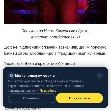
Спокуслива Настя Каменських (фото:
instagram.com/kamenskux)
До речі, підписники співачки зазначили, що їм приємно
бачити свою улюбленицю з "традиційними" кучерями.
"Боже мій! Яка ти красоточка", - пише
irisha_kuznetsova15.
🍪
Мы используем cookie
✕
"Обожнюю кучеряхи її", - зазначає gorbenkooo.
Мы используем файлы cookie для анализа трафика и
персонализации контента. Прочитайте нашу Политику
"Супер жінка вамп", - комментит ivankoivanov.
конфиденциальности.
Подробнее
Отклонить
Принять все