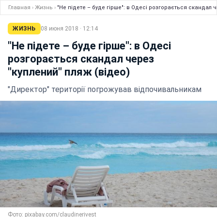
Главная
›
Жизнь
›
"Не підете – буде гірше": в Одесі розгорається скандал ч
ЖИЗНЬ
08 июня 2018 · 12:14
"Не підете – буде гірше": в Одесі
розгорається скандал через
"куплений" пляж (відео)
"Директор" території погрожував відпочивальникам
Фото: pixabay.com/claudinerivest