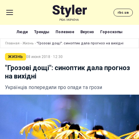
rbc.ua
Люди
Тренды
Полезное
Вкусно
Гороскопы
Главная
›
Жизнь
›
"Грозові дощі": синоптик дала прогноз на вихідні
ЖИЗНЬ
08 июня 2018 · 12:30
"Грозові дощі": синоптик дала прогноз
на вихідні
Українців попередили про опади та грози