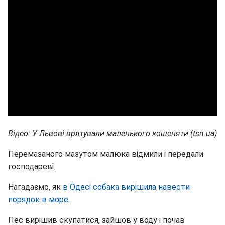
Відео: У Львові врятували маленького кошеняти (tsn.ua)
Перемазаного мазутом малюка відмили і передали
господареві.
Нагадаємо, як
в Одесі собака вирішила навести
порядок в море.
Пес вирішив скупатися, зайшов у воду і почав