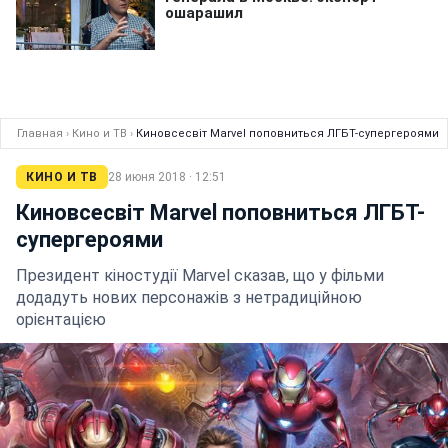
Главная
›
Кино и ТВ
›
Киновсесвіт Marvel поповниться ЛГБТ-супергероями
КИНО И ТВ
28 июня 2018 · 12:51
Киновсесвіт Marvel поповниться ЛГБТ-
супергероями
Президент кіностудії Marvel сказав, що у фільми
додадуть нових персонажів з нетрадиційною
орієнтацією