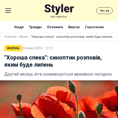
rbc.ua
Люди
Тренды
Полезное
Вкусно
Гороскопы
Главная
›
Жизнь
›
"Хороша спека": синоптик розповів, яким буде липень
ЖИЗНЬ
28 июня 2018 · 12:51
"Хороша спека": синоптик розповів,
яким буде липень
Другий місяць літа ознаменується мінливою погодою