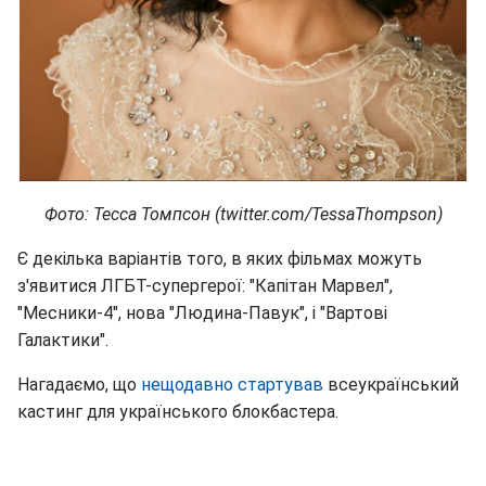
Фото: Тесса Томпсон (twitter.com/TessaThompson)
Є декілька варіантів того, в яких фільмах можуть
з'явитися ЛГБТ-супергерої: "Капітан Марвел",
"Месники-4", нова "Людина-Павук", і "Вартові
Галактики".
Нагадаємо, що
нещодавно стартував
всеукраїнський
кастинг для українського блокбастера.