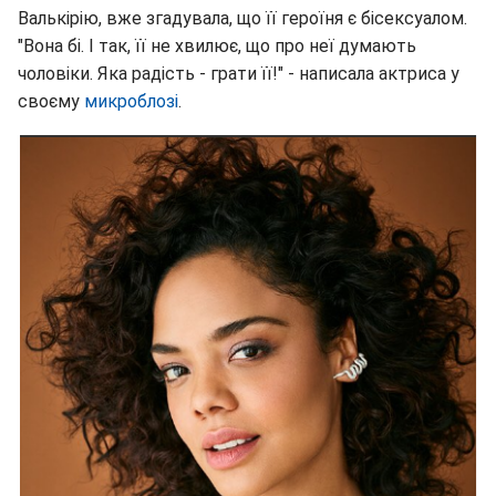
Валькірію, вже згадувала, що її героїня є бісексуалом.
"Вона бі. І так, її не хвилює, що про неї думають
чоловіки. Яка радість - грати її!" - написала актриса у
своєму
микробло
зі
.