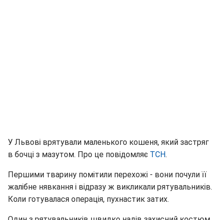
У Львові врятували маленького кошеня, який застряг
в бочці з мазутом. Про це повідомляє
ТСН
.
Першими тварину помітили перехожі - вони почули її
жалібне нявкання і відразу ж викликали рятувальників.
Коли готувалася операція, пухнастик затих.
Один з рятувальників швидко надів захисний костюм