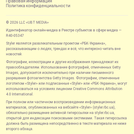
Правовая информация
Политика конфиденциальности
© 2026 LLC «UBT MEDIA»
Идентификатор онлайн-медиа в Реестре субъектов в сфере медиа —
R40-05347
Styler является развлекательным проектом «РБК-Украина»,
рассказывающим о людях, трендах и всё, что интересно читать вне
новостей.
Фотографии, иллюстрации и другие изображения принадлежат их
правообладателям. Использование фотографий, отмеченных Getty
Images, допускается исключительно при наличии письменного
разрешения фотоагентства Getty Images. Фотографии, отмеченные
логотипом «Styler» или подписанные «Styler» или «РБК-Украина», могут
использоваться на условиях лицензии Creative Commons Attribution
4.0 International.
При полном или частичном воспроизведении информационных
материалов, опубликованных на вебсайте «Styler» (styler.rbc.ua),
обязательно размещение активной гиперссылки на styler.rbc.ua,
открытой для индексации поисковыми системами. Такая гиперссылка
должна быть размещена непосредственно в тексте материала не ниже
второго абзаца.