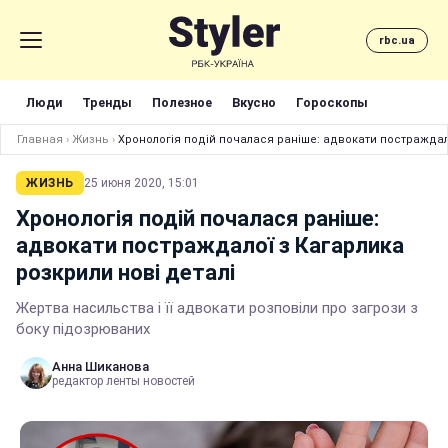
rbc.ua
Люди
Тренды
Полезное
Вкусно
Гороскопы
Главная
›
Жизнь
›
Хронологія подій почалася раніше: адвокати постраждало
ЖИЗНЬ
25 июня 2020, 15:01
Хронологія подій почалася раніше:
адвокати постраждалої з Кагарлика
розкрили нові деталі
Жертва насильства і її адвокати розповіли про загрози з
боку підозрюваних
Анна Шиканова
редактор ленты новостей