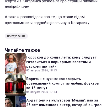
жертви з Кагарлика розповіла про страшні злочини
поліцейських.
А також розповідали про те, що стали відомі
приголомшливі подробиці злочину в Кагарлику.
преступления
Читайте также
Гороскоп до конца лета: кому следует
готовиться к карьерным взлетам и
раскрытию тайн
05 августа 2026, 18:13
Варить не нужно: как закрыть
освежающий компот из любых фруктов
за 15 минут
05 августа 2026, 17:34
Ардет Бей из культовой "Мумии": как за
25 лет изменился актер, который сыграл