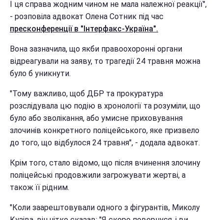
І ця справа жодним чином не мала належної реакції",
- розповіла адвокат Олена Сотник під час
пресконференції в "Інтерфакс-Україна".
Вона зазначила, що якби правоохоронні органи
відреагували на заяву, то трагедії 24 травня можна
було б уникнути.
"Тому важливо, щоб ДБР та прокуратура
розслідувала цю подію в хронології та розуміли, що
було або зволікання, або умисне приховування
злочинів конкретного поліцейського, яке призвело
до того, що відбулося 24 травня", - додала адвокат.
Крім того, стало відомо, що після вчинення злочину
поліцейські продовжили загрожувати жертві, а
також її рідним.
"Коли заарештовували одного з фігурантів, Миколу
Кузіва, він чітко сказав: "Я скоро повернуся, і ви