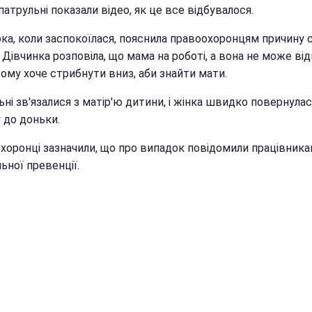
атрульні показали відео, як це все відбувалося.
ка, коли заспокоїлася, пояснила правоохоронцям причину 
 Дівчинка розповіла, що мама на роботі, а вона не може ві
тому хоче стрибнути вниз, аби знайти мати.
ні зв'язалися з матір'ю дитини, і жінка швидко повернула
 до доньки.
хоронці зазначили, що про випадок повідомили працівник
ьної превенції.