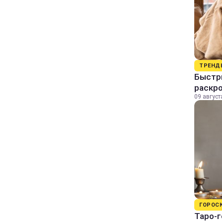
ТРЕНД
Быстры
раскро
09 август
ГОРОС
Таро-г