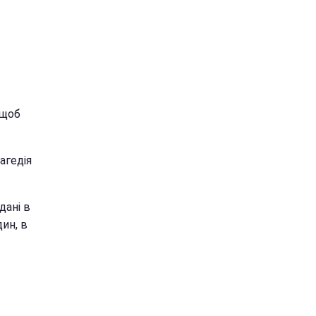
 щоб
агедія
дані в
дин, в