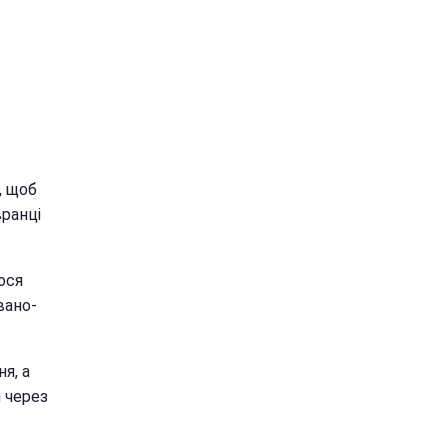
, щоб
вранці
ося
вано-
я, а
и через