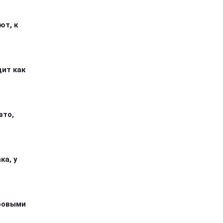
ют, к
дит как
вто,
ка, у
абовыми