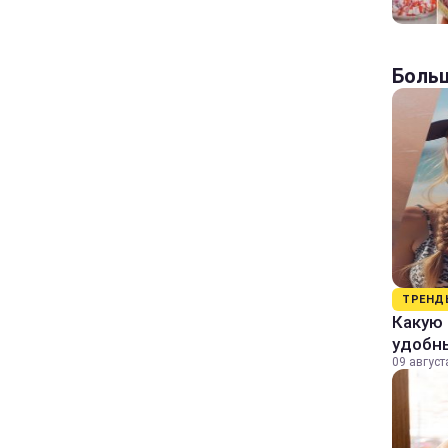
Больш
ТРЕНД
Какую 
удобн
09 август