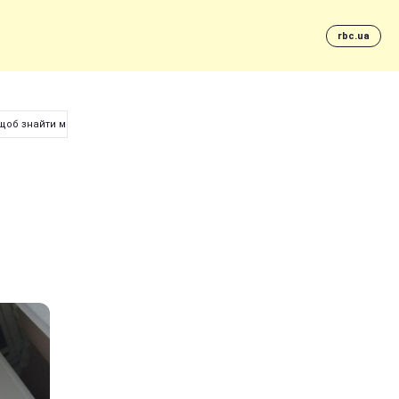
rbc.ua
 щоб знайти маму (відео)