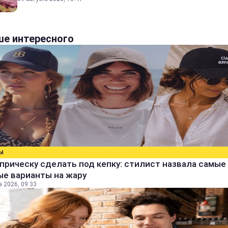
е интересного
Ы
прическу сделать под кепку: стилист назвала самые
ые варианты на жару
а 2026, 09:33