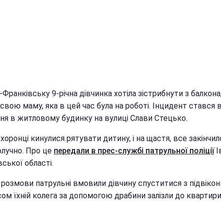
-Франківську 9-річна дівчинка хотіла зістрибнути з балкона
свою маму, яка в цей час була на роботі. Інцидент стався 
дня в житловому будинку на вулиці Слави Стецько.
оронці кинулися рятувати дитину, і на щастя, все закінчил
олучно. Про це
передали в прес-службі патрульної поліції
І
ської області.
 розмови патрульні вмовили дівчину спуститися з підвіконн
ом їхній колега за допомогою драбини залізли до квартир