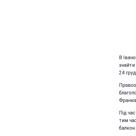
В Івано
знайти 
24 гру
Правоох
благоп
Франків
Під час
тим час
балкон.