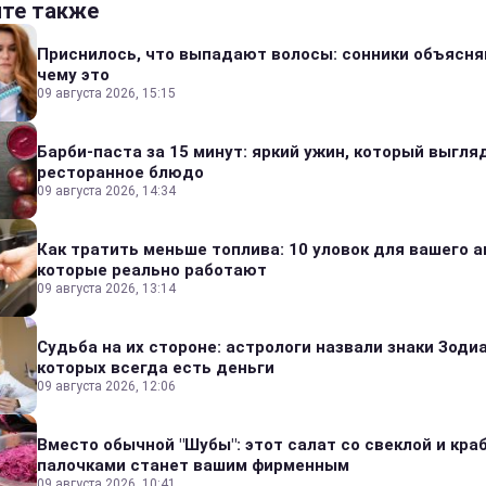
йте также
Приснилось, что выпадают волосы: сонники объясня
чему это
09 августа 2026, 15:15
Барби-паста за 15 минут: яркий ужин, который выгля
ресторанное блюдо
09 августа 2026, 14:34
Как тратить меньше топлива: 10 уловок для вашего а
которые реально работают
09 августа 2026, 13:14
Судьба на их стороне: астрологи назвали знаки Зодиа
которых всегда есть деньги
09 августа 2026, 12:06
Вместо обычной "Шубы": этот салат со свеклой и кр
палочками станет вашим фирменным
09 августа 2026, 10:41