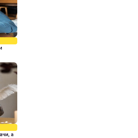
и
ачи, а