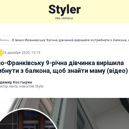
Жизнь
›
В Івано-Франківську 9-річна дівчинка вирішила зістрибнути з балкона,
24 декабря 2020, 19:19
но-Франківську 9-річна дівчинка вирішила
ибнути з балкона, щоб знайти маму (відео)
димир Костырин
ктор ленты новостей Styler