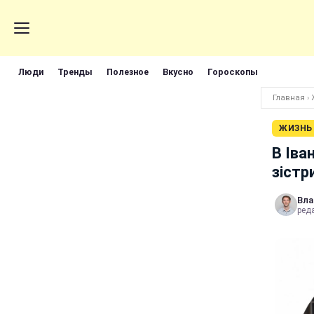
Люди
Тренды
Полезное
Вкусно
Гороскопы
Главная
›
ЖИЗНЬ
В Іва
зістр
Вла
реда