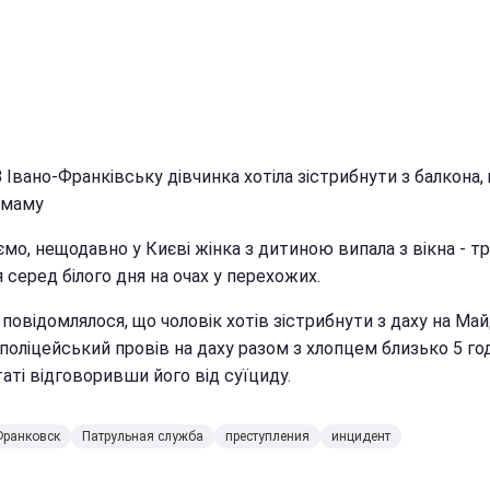
В Івано-Франківську дівчинка хотіла зістрибнути з балкона,
 маму
мо, нещодавно у Києві жінка з дитиною випала з вікна - тр
 серед білого дня на очах у перехожих.
повідомлялося, що чоловік хотів зістрибнути з даху на Май
і поліцейський провів на даху разом з хлопцем близько 5 го
аті відговоривши його від суїциду.
Франковск
Патрульная служба
преступления
инцидент