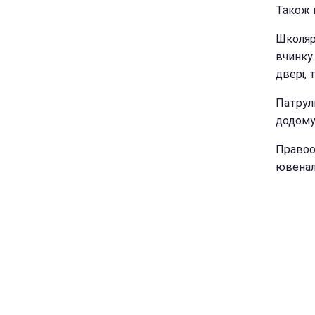
Також п
Школяр
вчинку.
двері, 
Патруль
додому
Правоо
ювенал