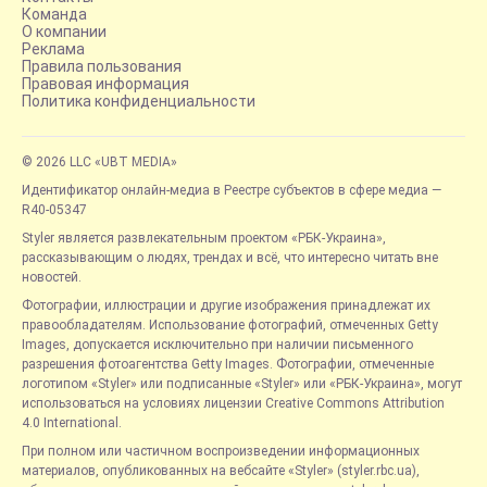
Команда
О компании
Реклама
Правила пользования
Правовая информация
Политика конфиденциальности
© 2026 LLC «UBT MEDIA»
Идентификатор онлайн-медиа в Реестре субъектов в сфере медиа —
R40-05347
Styler является развлекательным проектом «РБК-Украина»,
рассказывающим о людях, трендах и всё, что интересно читать вне
новостей.
Фотографии, иллюстрации и другие изображения принадлежат их
правообладателям. Использование фотографий, отмеченных Getty
Images, допускается исключительно при наличии письменного
разрешения фотоагентства Getty Images. Фотографии, отмеченные
логотипом «Styler» или подписанные «Styler» или «РБК-Украина», могут
использоваться на условиях лицензии Creative Commons Attribution
4.0 International.
При полном или частичном воспроизведении информационных
материалов, опубликованных на вебсайте «Styler» (styler.rbc.ua),