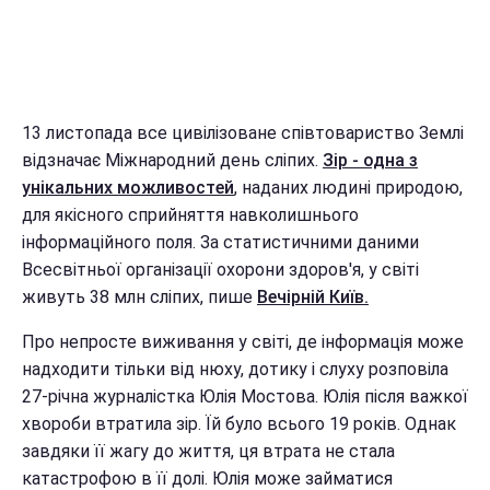
13 листопада все цивілізоване співтовариство Землі
відзначає Міжнародний день сліпих.
Зір - одна з
унікальних можливостей
, наданих людині природою,
для якісного сприйняття навколишнього
інформаційного поля. За статистичними даними
Всесвітньої організації охорони здоров'я, у світі
живуть 38 млн сліпих, пише
Вечірній Київ.
Про непросте виживання у світі, де інформація може
надходити тільки від нюху, дотику і слуху розповіла
27-річна журналістка Юлія Мостова. Юлія після важкої
хвороби втратила зір. Їй було всього 19 років. Однак
завдяки її жагу до життя, ця втрата не стала
катастрофою в її долі. Юлія може займатися