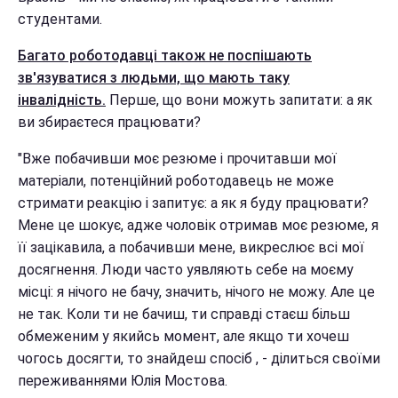
студентами.
Багато роботодавці також не поспішають
зв'язуватися з людьми, що мають таку
інвалідність.
Перше, що вони можуть запитати: а як
ви збираєтеся працювати?
"Вже побачивши моє резюме і прочитавши мої
матеріали, потенційний роботодавець не може
стримати реакцію і запитує: а як я буду працювати?
Мене це шокує, адже чоловік отримав моє резюме, я
її зацікавила, а побачивши мене, викреслює всі мої
досягнення. Люди часто уявляють себе на моєму
місці: я нічого не бачу, значить, нічого не можу. Але це
не так. Коли ти не бачиш, ти справді стаєш більш
обмеженим у якийсь момент, але якщо ти хочеш
чогось досягти, то знайдеш спосіб , - ділиться своїми
переживаннями Юлія Мостова.