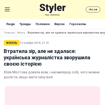
rbc.ua
Люди
Тренды
Полезное
Вкусно
Гороскопы
Главная
›
Жизнь
›
Втратила зір, але не здалася: українська журналістка зв
ЖИЗНЬ
13 ноября 2018, 21:41
Втратила зір, але не здалася:
українська журналістка зворушила
своєю історією
Юлія Мостова довела всім, і насамперед собі, чого можна
досягти, якщо мати силу волі