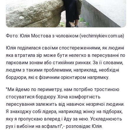
Фото: Юлія Мостова з чоловіком (vechirniykiev.com.ua)
Юлія поділилася своїми спостереженнями, як людині
яка втратила зір може бути нелегко в пересуванні по
парковим зонам або стихійних ринках. За її словами,
людям з такими проблемами, наприклад, необхідні
бордюри, які є фізичним орієнтиром напрямку.
"Ми йдемо по периметру, нам потрібно тростиною
стосуватися бордюру. Хоча комфортність
пересування залежить від навичок незрячої людини.
Я знаходжу собі лідера, наприклад жінку на підборах,
яку я пропускаю вперед і йду за нею. Ускладнюють
рух і вибоїни на асфальті",- розповідає Юлія.