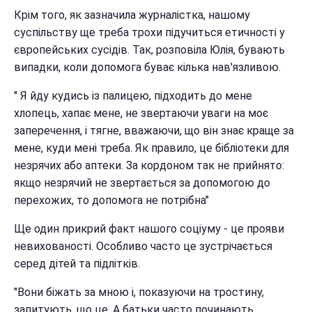
Крім того, як зазначила журналістка, нашому
суспільству ще треба трохи підучиться етичності у
європейських сусідів. Так, розповіла Юлія, бувають
випадки, коли допомога буває кілька нав'язливою.
" Я йду кудись із палицею, підходить до мене
хлопець, хапає мене, не звертаючи уваги на моє
заперечення, і тягне, вважаючи, що він знає краще за
мене, куди мені треба. Як правило, це бібліотеки для
незрячих або аптеки. За кордоном так не прийнято:
якщо незрячий не звертається за допомогою до
перехожих, то допомога не потрібна"
Ще один прикрий факт нашого соціуму - це прояви
невихованості. Особливо часто це зустрічається
серед дітей та підлітків.
"Вони біжать за мною і, показуючи на тростину,
запитують, що це. А батьки часто починають