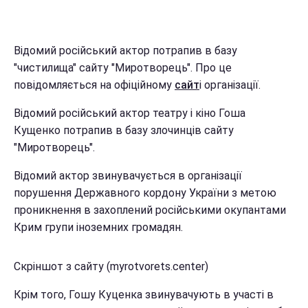
Відомий російський актор потрапив в базу
"чистилища" сайту "Миротворець". Про це
повідомляється на офіційному
сайт
і організації.
Відомий російський актор театру і кіно Гоша
Кущенко потрапив в базу злочинців сайту
"Миротворець".
Відомий актор звинувачується в організації
порушення Державного кордону України з метою
проникнення в захоплений російськими окупантами
Крим групи іноземних громадян.
Скріншот з сайту (myrotvorets.center)
Крім того, Гошу Куценка звинувачують в участі в