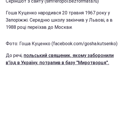
Скріншот з сайту (simferopol.bezformata.ru)
Гоша Куценко народився 20 травня 1967 року у
Запоріжжі. Середню школу закінчив у Львові, а в
1988 році переїхав до Москви.
Фото: Гоша Куценко (facebook.com/gosha.kutsenko)
До речі,
польський священик, якому заборонили
в'їзд в Україну, потрапив в базу "Миротворця".