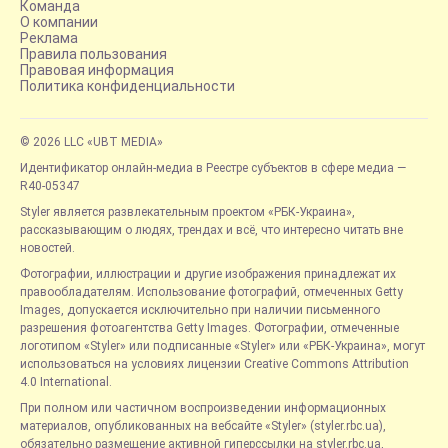
Команда
О компании
Реклама
Правила пользования
Правовая информация
Политика конфиденциальности
© 2026 LLC «UBT MEDIA»
Идентификатор онлайн-медиа в Реестре субъектов в сфере медиа —
R40-05347
Styler является развлекательным проектом «РБК-Украина»,
рассказывающим о людях, трендах и всё, что интересно читать вне
новостей.
Фотографии, иллюстрации и другие изображения принадлежат их
правообладателям. Использование фотографий, отмеченных Getty
Images, допускается исключительно при наличии письменного
разрешения фотоагентства Getty Images. Фотографии, отмеченные
логотипом «Styler» или подписанные «Styler» или «РБК-Украина», могут
использоваться на условиях лицензии Creative Commons Attribution
4.0 International.
При полном или частичном воспроизведении информационных
материалов, опубликованных на вебсайте «Styler» (styler.rbc.ua),
обязательно размещение активной гиперссылки на styler.rbc.ua,