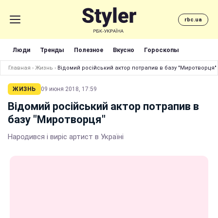
rbc.ua
Люди
Тренды
Полезное
Вкусно
Гороскопы
Главная
›
Жизнь
›
Відомий російський актор потрапив в базу "Миротворця"
ЖИЗНЬ
09 июня 2018, 17:59
Відомий російський актор потрапив в
базу "Миротворця"
Народився і виріс артист в Україні