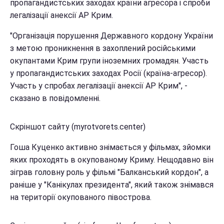
пропагандистських заходах країни агресора і спроби
легалізації анексії АР Крим.
"Організація порушення Державного кордону України
з метою проникнення в захоплений російськими
окупантами Крим групи іноземних громадян. Участь
у пропагандистських заходах Росії (країна-агресор).
Участь у спробах легалізації анексії АР Крим", -
сказано в повідомленні.
Скріншот сайту (myrotvorets.center)
Гоша Куценко активно знімається у фільмах, зйомки
яких проходять в окупованому Криму. Нещодавно він
зіграв головну роль у фільмі "Балканський кордон", а
раніше у "Канікулах президента", який також знімався
на території окупованого півострова.