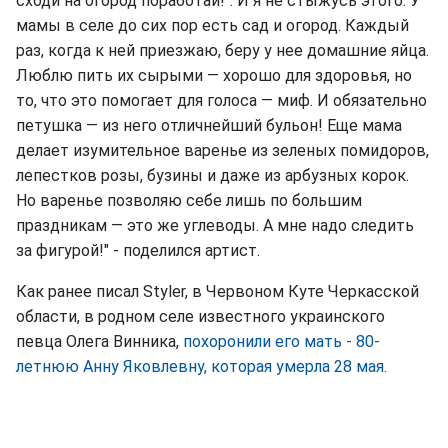
сходи на огород поработай!". И я не стыжусь этого. У
мамы в селе до сих пор есть сад и огород. Каждый
раз, когда к ней приезжаю, беру у нее домашние яйца.
Люблю пить их сырыми — хорошо для здоровья, но
то, что это помогает для голоса — миф. И обязательно
петушка — из него отличнейший бульон! Еще мама
делает изумительное варенье из зеленых помидоров,
лепестков розы, бузины и даже из арбузных корок.
Но варенье позволяю себе лишь по большим
праздникам — это же углеводы. А мне надо следить
за фигурой!" - поделился артист.
Как ранее писал Styler, в Червоном Куте Черкасской
области, в родном селе известного украинского
певца Олега Винника,
похоронили его мать - 80-
летнюю Анну Яковлевну, которая умерла 28 мая.