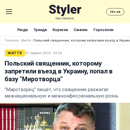
rbc.ua
Люди
Тренди
Корисне
Смачно
Гороскопи
Головна
›
Життя
›
Польский священник, которому запретили въезд в Украину
ЖИТТЯ
01 червня 2018 · 09:00
Польский священник, которому
запретили въезд в Украину, попал в
базу "Миротворца"
"Миротворец" пишет, что священник разжигал
межнациональную и межконфессиональную рознь