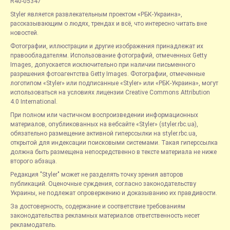
R40-05347
Styler является развлекательным проектом «РБК-Украина»,
рассказывающим о людях, трендах и всё, что интересно читать вне
новостей.
Фотографии, иллюстрации и другие изображения принадлежат их
правообладателям. Использование фотографий, отмеченных Getty
Images, допускается исключительно при наличии письменного
разрешения фотоагентства Getty Images. Фотографии, отмеченные
логотипом «Styler» или подписанные «Styler» или «РБК-Украина», могут
использоваться на условиях лицензии Creative Commons Attribution
4.0 International.
При полном или частичном воспроизведении информационных
материалов, опубликованных на вебсайте «Styler» (styler.rbc.ua),
обязательно размещение активной гиперссылки на styler.rbc.ua,
открытой для индексации поисковыми системами. Такая гиперссылка
должна быть размещена непосредственно в тексте материала не ниже
второго абзаца.
Редакция "Styler" может не разделять точку зрения авторов
публикаций. Оценочные суждения, согласно законодательству
Украины, не подлежат опровержению и доказыванию их правдивости.
За достоверность, содержание и соответствие требованиям
законодательства рекламных материалов ответственность несет
рекламодатель.