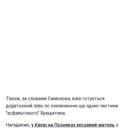
Також, за словами Симонова, вже готується
додатковий план по озелененню ще однієї частини
"асфальтового" Хрещатика.
Нагадаємо,
у Києві на Позняках місцевий житель
з