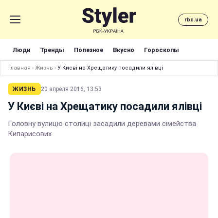
rbc.ua
Люди
Тренды
Полезное
Вкусно
Гороскопы
Главная
›
Жизнь
›
У Києві на Хрещатику посадили ялівці
ЖИЗНЬ
20 апреля 2016, 13:53
У Києві на Хрещатику посадили ялівці
Головну вулицю столиці засадили деревами сімейства
Кипарисових