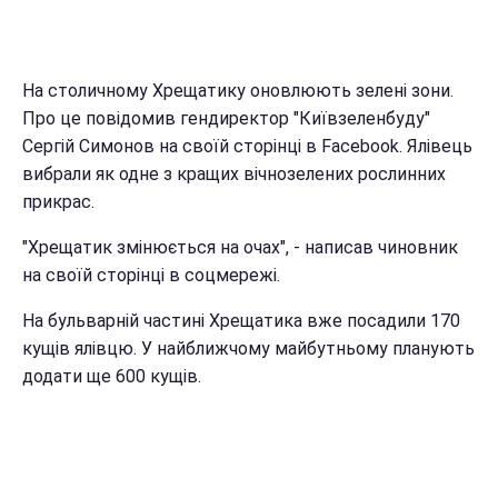
На столичному Хрещатику оновлюють зелені зони.
Про це повідомив гендиректор "Київзеленбуду"
Сергій Симонов на своїй сторінці в Facebook. Ялівець
вибрали як одне з кращих вічнозелених рослинних
прикрас.
"Хрещатик змінюється на очах", - написав чиновник
на своїй сторінці в соцмережі.
На бульварній частині Хрещатика вже посадили 170
кущів ялівцю. У найближчому майбутньому планують
додати ще 600 кущів.