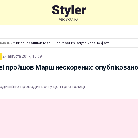
Жизнь
›
У Києві пройшов Марш нескорених: опубліковано фото
24 августа 2017, 15:09
ві пройшов Марш нескорених: опублікован
адиційно проводиться у центрі столиці