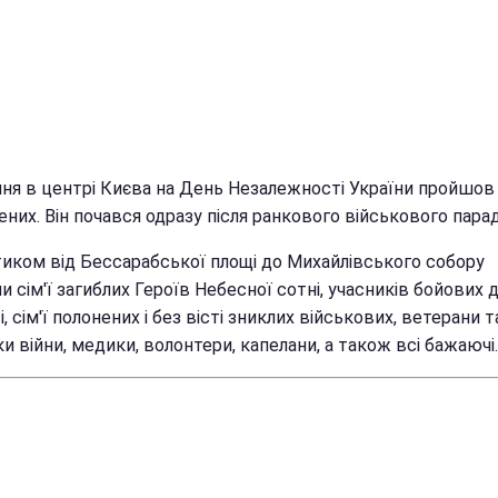
пня в центрі Києва на День Незалежності України пройшо
них. Він почався одразу після ранкового військового парад
иком від Бессарабської площі до Михайлівського собору
 сім'ї загиблих Героїв Небесної сотні, учасників бойових д
, сім'ї полонених і без вісті зниклих військових, ветерани т
и війни, медики, волонтери, капелани, а також всі бажаючі.