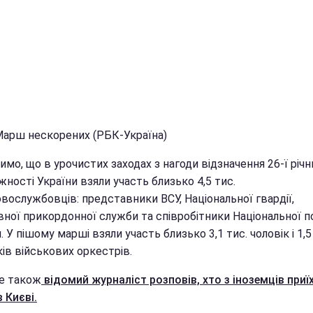
Марш нескорених (РБК-Україна)
имо, що в урочистих заходах з нагоди відзначення 26-ї річн
ності України взяли участь близько 4,5 тис.
вослужбовців: представники ВСУ, Національної гвардії,
ної прикордонної служби та співробітники Національної по
. У пішому марші взяли участь близько 3,1 тис. чоловік і 1,5
ів військових оркестрів.
е також
відомий журналіст розповів, хто з іноземців приї
 Києві.