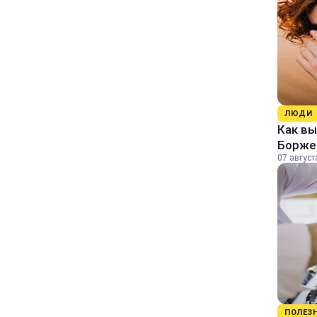
ЛЮДИ
Как в
Борже
07 август
ПОЛЕЗ