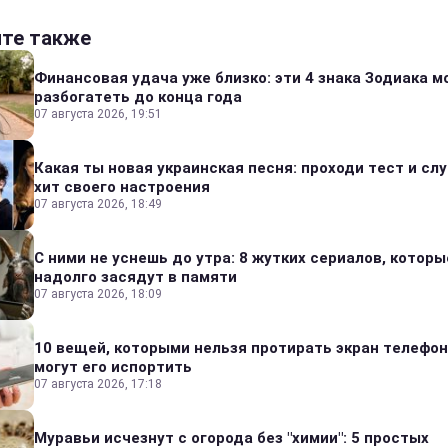
йте также
Финансовая удача уже близко: эти 4 знака Зодиака м
разбогатеть до конца года
07 августа 2026, 19:51
Какая ты новая украинская песня: проходи тест и сл
хит своего настроения
07 августа 2026, 18:49
С ними не уснешь до утра: 8 жутких сериалов, которы
надолго засядут в памяти
07 августа 2026, 18:09
10 вещей, которыми нельзя протирать экран телефон
могут его испортить
07 августа 2026, 17:18
Муравьи исчезнут с огорода без "химии": 5 простых