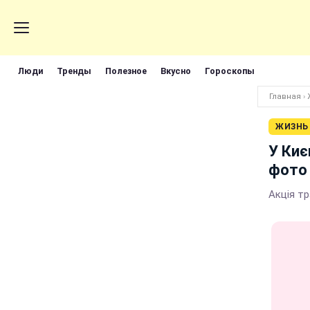
Люди
Тренды
Полезное
Вкусно
Гороскопы
Главная
›
ЖИЗНЬ
У Киє
фото
Акція тр