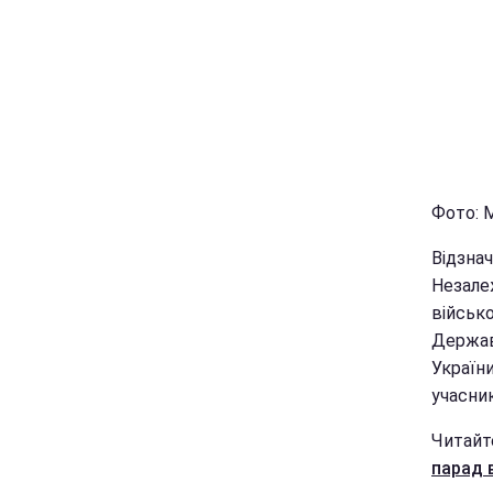
Фото: 
Відзнач
Незалеж
військо
Держав
України
учасник
Читайт
парад в