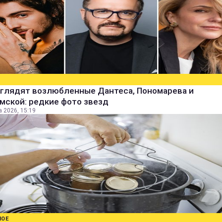
ыглядят возлюбленные Дантеса, Пономарева и
мской: редкие фото звезд
а 2026, 15:19
НОЕ