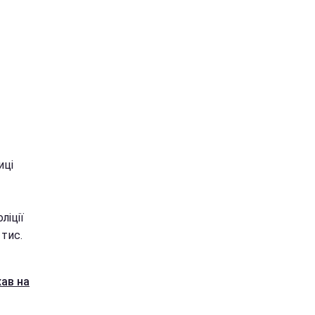
иці
ліції
 тис.
хав на