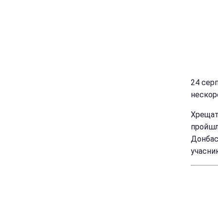
24 сер
нескоре
Хрещат
пройшли
Донбасі
учасник