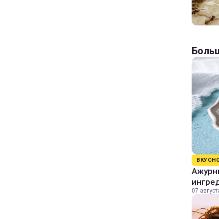
Больш
ВКУСН
Ажурны
ингре
07 август