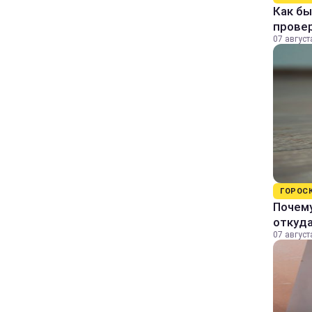
Как бы
прове
07 август
ГОРОС
Почему
откуда
07 август