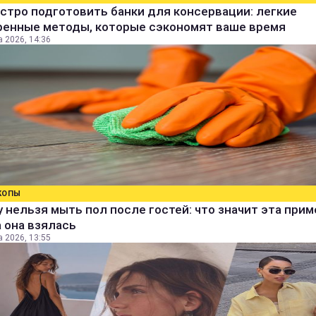
стро подготовить банки для консервации: легкие
ренные методы, которые сэкономят ваше время
а 2026, 14:36
КОПЫ
 нельзя мыть пол после гостей: что значит эта прим
 она взялась
а 2026, 13:55