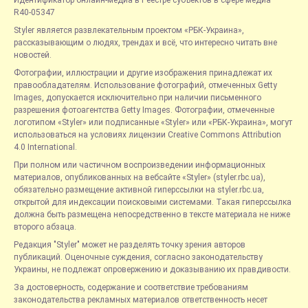
Идентификатор онлайн-медиа в Реестре субъектов в сфере медиа —
R40-05347
Styler является развлекательным проектом «РБК-Украина»,
рассказывающим о людях, трендах и всё, что интересно читать вне
новостей.
Фотографии, иллюстрации и другие изображения принадлежат их
правообладателям. Использование фотографий, отмеченных Getty
Images, допускается исключительно при наличии письменного
разрешения фотоагентства Getty Images. Фотографии, отмеченные
логотипом «Styler» или подписанные «Styler» или «РБК-Украина», могут
использоваться на условиях лицензии Creative Commons Attribution
4.0 International.
При полном или частичном воспроизведении информационных
материалов, опубликованных на вебсайте «Styler» (styler.rbc.ua),
обязательно размещение активной гиперссылки на styler.rbc.ua,
открытой для индексации поисковыми системами. Такая гиперссылка
должна быть размещена непосредственно в тексте материала не ниже
второго абзаца.
Редакция "Styler" может не разделять точку зрения авторов
публикаций. Оценочные суждения, согласно законодательству
Украины, не подлежат опровержению и доказыванию их правдивости.
За достоверность, содержание и соответствие требованиям
законодательства рекламных материалов ответственность несет