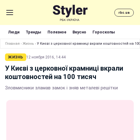
rbc.ua
Люди
Тренды
Полезное
Вкусно
Гороскопы
Главная
›
Жизнь
›
У Києві з церковної крамниці вкрали коштовностей на 10
ЖИЗНЬ
12 ноября 2016, 14:44
У Києві з церковної крамниці вкрали
коштовностей на 100 тисяч
Зловмисники зламав замок і зняв металеві решітки