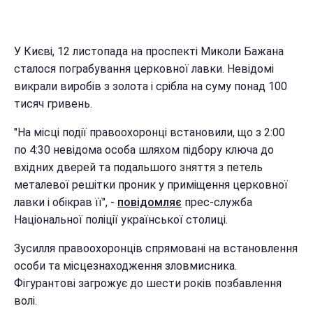
У Києві, 12 листопада на проспекті Миколи Бажана
сталося пограбування церковної лавки. Невідомі
викрали виробів з золота і срібла на суму понад 100
тисяч гривень.
"На місці події правоохоронці встановили, що з 2:00
по 4:30 невідома особа шляхом підбору ключа до
вхідних дверей та подальшого зняття з петель
металевої решітки проник у приміщення церковної
лавки і обікрав її", -
повідомляє
прес-служба
Національної поліції української столиці.
Зусилля правоохоронців спрямовані на встановлення
особи та місцезнаходження зловмисника.
Фігурантові загрожує до шести років позбавлення
волі.