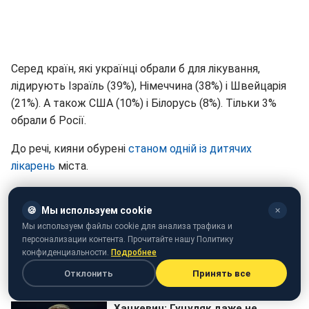
Серед країн, які українці обрали б для лікування,
лідирують Ізраїль (39%), Німеччина (38%) і Швейцарія
(21%). А також США (10%) і Білорусь (8%). Тільки 3%
обрали б Росії.
До речі, кияни обурені
станом одній із дитячих
лікарень
міста.
🍪
Мы используем cookie
✕
Мы используем файлы cookie для анализа трафика и
персонализации контента. Прочитайте нашу Политику
конфиденциальности.
Подробнее
Отклонить
Принять все