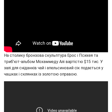
На столику бронзова скульптура Ерос і Психея та
триб'ют-альбом Мохаммеду Алі вартістю $15 тис. У
залі для сніданків чай і апельсиновий сік подається у
чашках і склянках із золотою оправою.