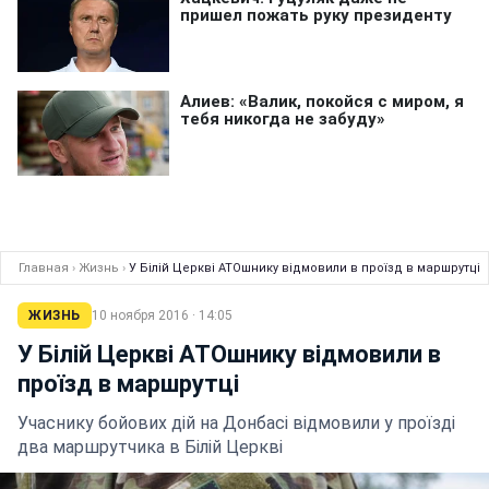
Главная
›
Жизнь
›
У Білій Церкві АТОшнику відмовили в проїзд в маршрутці
ЖИЗНЬ
10 ноября 2016 · 14:05
У Білій Церкві АТОшнику відмовили в
проїзд в маршрутці
Учаснику бойових дій на Донбасі відмовили у проїзді
два маршрутчика в Білій Церкві