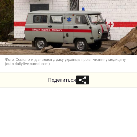
Фото: Соціологи дізналися думку українців про вітчизняну медицину
(auto-daily.livejournal.com)
Поделиться