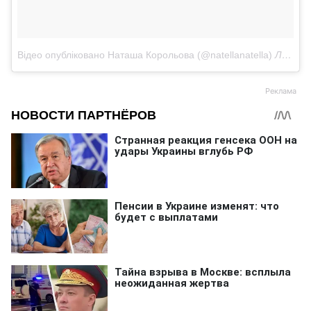
Відео опубліковано Наташа Корольова (@natellanatella)
Лис 9 2016 в 3:03 PST