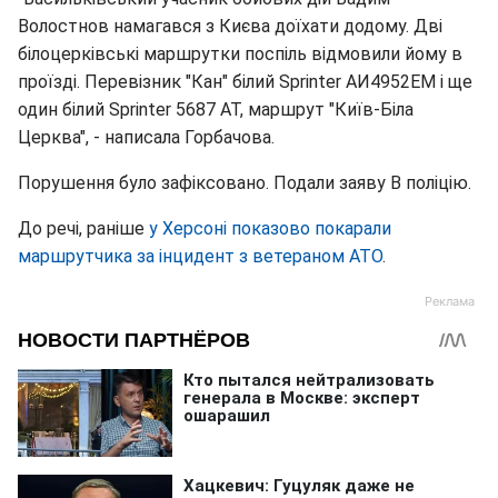
Волостнов намагався з Києва доїхати додому. Дві
білоцерківські маршрутки поспіль відмовили йому в
проїзді. Перевізник "Кан" білий Sprinter АИ4952ЕМ і ще
один білий Sprinter 5687 АТ, маршрут "Київ-Біла
Церква", - написала Горбачова.
Порушення було зафіксовано. Подали заяву В поліцію.
До речі, раніше
у Херсоні показово покарали
маршрутчика за інцидент з ветераном АТО
.