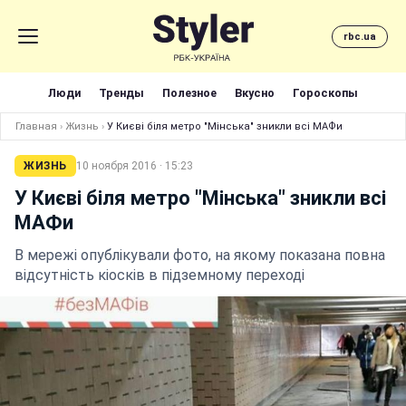
rbc.ua
Люди
Тренды
Полезное
Вкусно
Гороскопы
Главная
›
Жизнь
›
У Києві біля метро "Мінська" зникли всі МАФи
ЖИЗНЬ
10 ноября 2016 · 15:23
У Києві біля метро "Мінська" зникли всі
МАФи
В мережі опублікували фото, на якому показана повна
відсутність кіосків в підземному переході