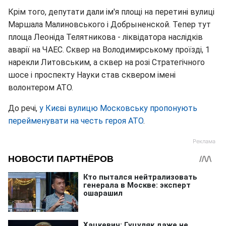
Крім того, депутати дали ім'я площі на перетині вулиці
Маршала Малиновського і Добрыненской. Тепер тут
площа Леоніда Телятникова - ліквідатора наслідків
аварії на ЧАЕС. Сквер на Володимирському проїзді, 1
нарекли Литовським, а сквер на розі Стратегічного
шосе і проспекту Науки став сквером імені
волонтером АТО.
До речі,
у Києві вулицю Московську пропонують
перейменувати на честь героя АТО
.