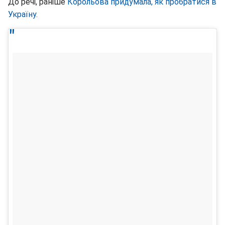
До речі, раніше
Корольова придумала, як пробратися в
Україну
.