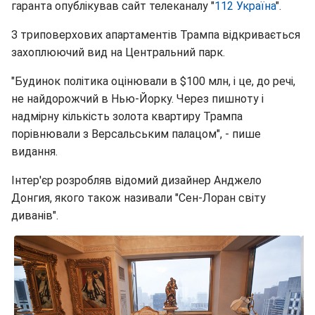
гаранта опублікував сайт телеканалу "
112 Україна
".
З триповерхових апартаментів Трампа відкривається
захоплюючий вид на Центральний парк.
"Будинок політика оцінювали в $100 млн, і це, до речі,
не найдорожчий в Нью-Йорку. Через пишноту і
надмірну кількість золота квартиру Трампа
порівнювали з Версальським палацом", - пише
видання.
Інтер'єр розробляв відомий дизайнер Анджело
Донгия, якого також називали "Сен-Лоран світу
диванів".