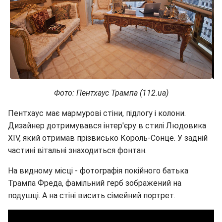
Фото: Пентхаус Трампа (112.ua)
Пентхаус має мармурові стіни, підлогу і колони.
Дизайнер дотримувався інтер'єру в стилі Людовика
XIV, який отримав прізвисько Король-Сонце. У задній
частині вітальні знаходиться фонтан.
На видному місці - фотографія покійного батька
Трампа Фреда, фамільний герб зображений на
подушці. А на стіні висить сімейний портрет.