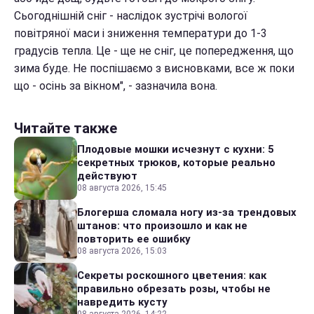
Сьогоднішній сніг - наслідок зустрічі вологої
повітряної маси і зниження температури до 1-3
градусів тепла. Це - ще не сніг, це попередження, що
зима буде. Не поспішаємо з висновками, все ж поки
що - осінь за вікном", - зазначила вона.
Читайте также
Плодовые мошки исчезнут с кухни: 5
секретных трюков, которые реально
действуют
08 августа 2026, 15:45
Блогерша сломала ногу из-за трендовых
штанов: что произошло и как не
повторить ее ошибку
08 августа 2026, 15:03
Секреты роскошного цветения: как
правильно обрезать розы, чтобы не
навредить кусту