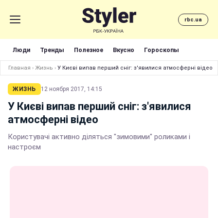
rbc.ua
Люди
Тренды
Полезное
Вкусно
Гороскопы
Главная
›
Жизнь
›
У Києві випав перший сніг: з'явилися атмосферні відео
ЖИЗНЬ
12 ноября 2017, 14:15
У Києві випав перший сніг: з'явилися
атмосферні відео
Користувачі активно діляться "зимовими" роликами і
настроєм