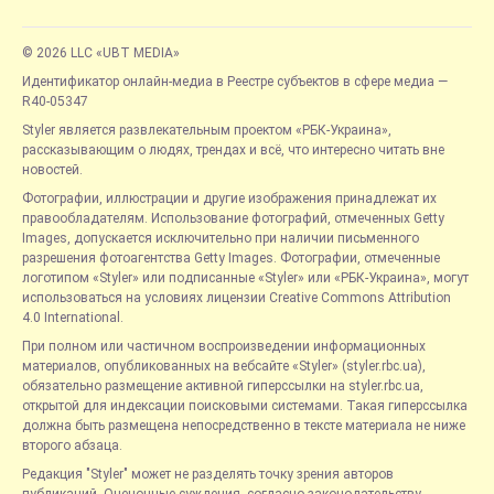
© 2026 LLC «UBT MEDIA»
Идентификатор онлайн-медиа в Реестре субъектов в сфере медиа —
R40-05347
Styler является развлекательным проектом «РБК-Украина»,
рассказывающим о людях, трендах и всё, что интересно читать вне
новостей.
Фотографии, иллюстрации и другие изображения принадлежат их
правообладателям. Использование фотографий, отмеченных Getty
Images, допускается исключительно при наличии письменного
разрешения фотоагентства Getty Images. Фотографии, отмеченные
логотипом «Styler» или подписанные «Styler» или «РБК-Украина», могут
использоваться на условиях лицензии Creative Commons Attribution
4.0 International.
При полном или частичном воспроизведении информационных
материалов, опубликованных на вебсайте «Styler» (styler.rbc.ua),
обязательно размещение активной гиперссылки на styler.rbc.ua,
открытой для индексации поисковыми системами. Такая гиперссылка
должна быть размещена непосредственно в тексте материала не ниже
второго абзаца.
Редакция "Styler" может не разделять точку зрения авторов
публикаций. Оценочные суждения, согласно законодательству