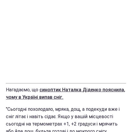
Нагадаємо, що
синоптик Наталка Діденко пояснила,
чому в Україні випав сніг.
"Сьогодні похолодало, мряка, дощ, а подекуди вже і
сніг літає і навіть сідає. Якщо у вашій місцевості
сьогодні на термометрах +1, +2 градуси і мрячить
або йде дощ, будьте готові і до мокрого снігу.