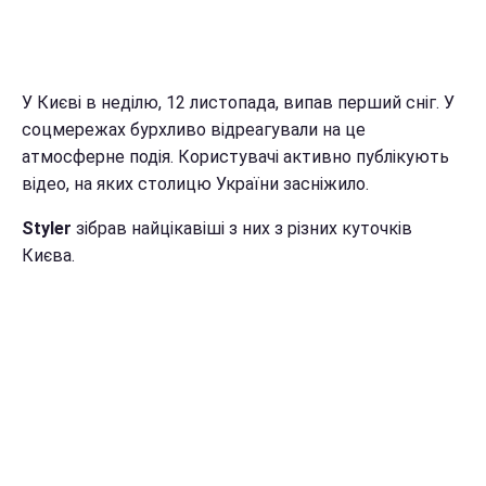
У Києві в неділю, 12 листопада, випав перший сніг. У
соцмережах бурхливо відреагували на це
атмосферне подія. Користувачі активно публікують
відео, на яких столицю України засніжило.
Styler
зібрав найцікавіші з них з різних куточків
Києва.