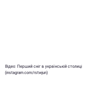
Відео: Перший сніг в українській столиці
(instagram.com/rstwjun)