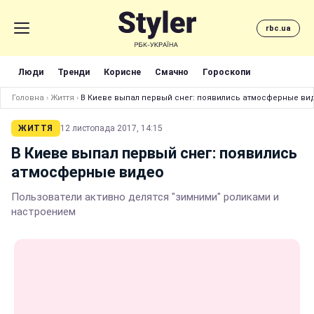
rbc.ua
Люди
Тренди
Корисне
Смачно
Гороскопи
Головна
›
Життя
›
В Киеве выпал первый снег: появились атмосферные ви
ЖИТТЯ
12 листопада 2017, 14:15
В Киеве выпал первый снег: появились
атмосферные видео
Пользователи активно делятся "зимними" роликами и
настроением