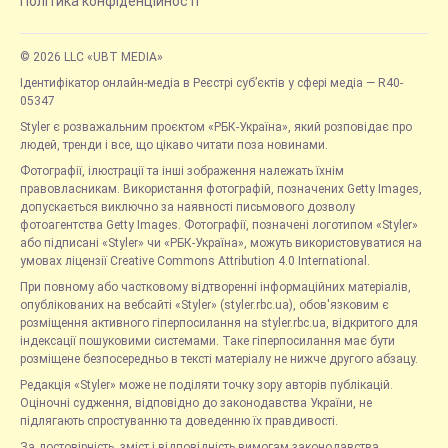
Політика конфіденційності
© 2026 LLC «UBT MEDIA»
Ідентифікатор онлайн-медіа в Реєстрі суб’єктів у сфері медіа — R40-
05347
Styler є розважальним проєктом «РБК-Україна», який розповідає про
людей, тренди і все, що цікаво читати поза новинами.
Фотографії, ілюстрації та інші зображення належать їхнім
правовласникам. Використання фотографій, позначених Getty Images,
допускається виключно за наявності письмового дозволу
фотоагентства Getty Images. Фотографії, позначені логотипом «Styler»
або підписані «Styler» чи «РБК-Україна», можуть використовуватися на
умовах ліцензії Creative Commons Attribution 4.0 International.
При повному або частковому відтворенні інформаційних матеріалів,
опублікованих на вебсайті «Styler» (styler.rbc.ua), обов'язковим є
розміщення активного гіперпосилання на styler.rbc.ua, відкритого для
індексації пошуковими системами. Таке гіперпосилання має бути
розміщене безпосередньо в тексті матеріалу не нижче другого абзацу.
Редакція «Styler» може не поділяти точку зору авторів публікацій.
Оціночні судження, відповідно до законодавства України, не
підлягають спростуванню та доведенню їх правдивості.
За достовірність, зміст і відповідність вимогам законодавства