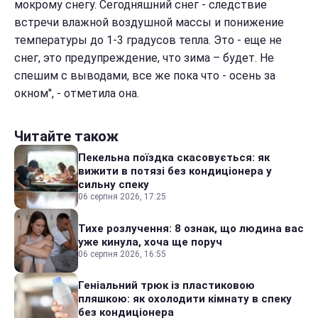
мокрому снегу. Сегодняшний снег - следствие
встречи влажной воздушной массы и понижение
температуры до 1-3 градусов тепла. Это - еще не
снег, это предупреждение, что зима – будет. Не
спешим с выводами, все же пока что - осень за
окном", - отметила она.
Читайте також
Пекельна поїздка скасовується: як
вижити в потязі без кондиціонера у
сильну спеку
06 серпня 2026, 17:25
Тихе розлучення: 8 ознак, що людина вас
уже кинула, хоча ще поруч
06 серпня 2026, 16:55
Геніальний трюк із пластиковою
пляшкою: як охолодити кімнату в спеку
без кондиціонера