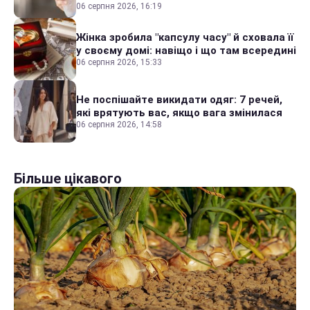
06 серпня 2026, 16:19
Жінка зробила "капсулу часу" й сховала її
у своєму домі: навіщо і що там всередині
06 серпня 2026, 15:33
Не поспішайте викидати одяг: 7 речей,
які врятують вас, якщо вага змінилася
06 серпня 2026, 14:58
Більше цікавого