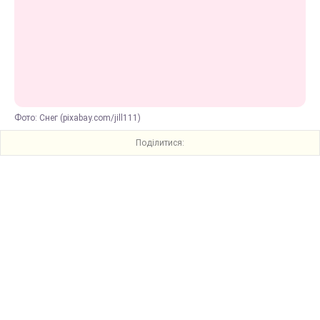
Фото: Снег (pixabay.com/jill111)
Поділитися: