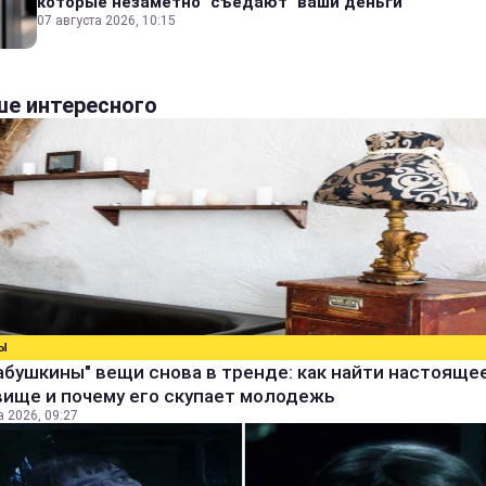
которые незаметно "съедают" ваши деньги
07 августа 2026, 10:15
е интересного
Ы
абушкины" вещи снова в тренде: как найти настояще
вище и почему его скупает молодежь
а 2026, 09:27