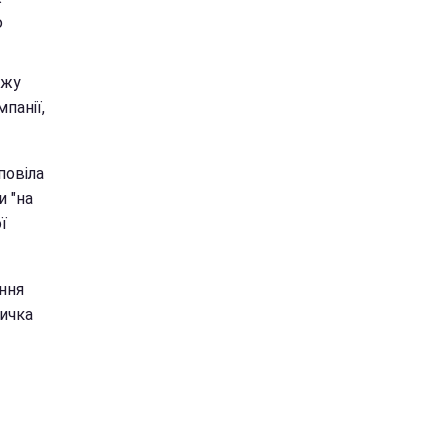
ю
ожу
панії,
повіла
и "на
ї
ння
дичка