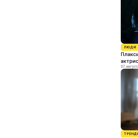
ЛЮДИ
Плакси
актрис
07 август
ТРЕНД