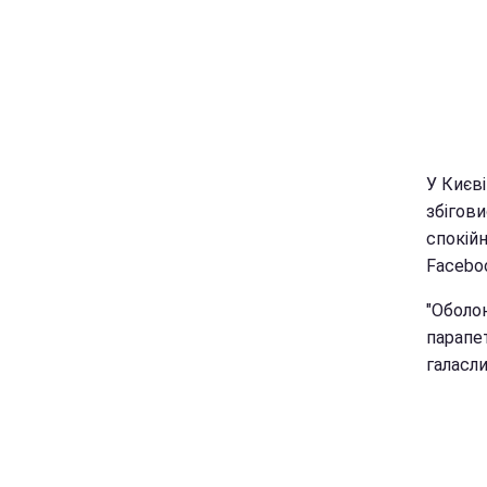
У Києв
збігов
спокій
Facebo
"Оболо
парапе
галасли