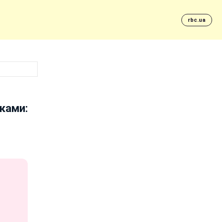
rbc.ua
ками: