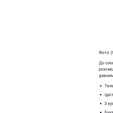
Фото: (
До сло
розсміш
дивним,
Теп
Ідіо
З ку
Букв