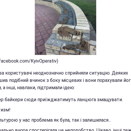
facebook.com/KyivOperativ)
ва користувачі неоднозначно сприйняли ситуацію. Деяких
ив подібний вчинок з боку місцевих і вони порахували йог
 а інші, навпаки, підтримали ідею:
ер байкери сюди приїжджатимуть ланцюга змащувати.
тизм!
льтурою у нас проблема як була, так і залишилася...
ально вчора спостерігала це неподобство. Цікаво, інші те