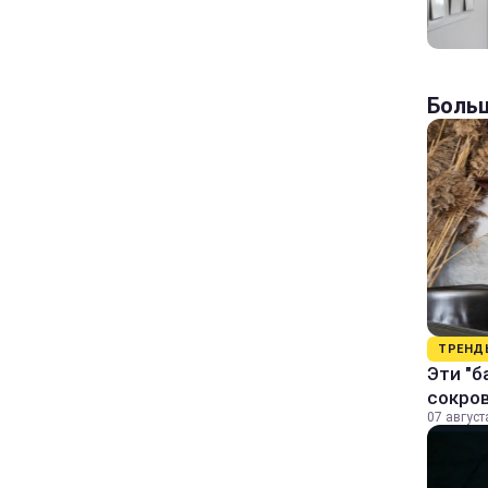
Больш
ТРЕНД
Эти "б
сокро
07 август