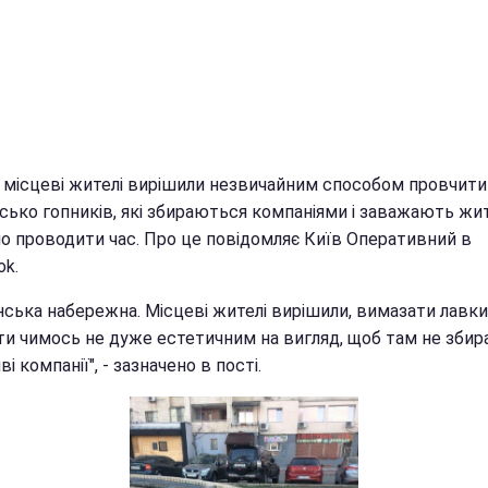
і місцеві жителі вирішили незвичайним способом провчити
исько гопників, які збираються компаніями і заважають жи
но проводити час. Про це повідомляє Київ Оперативний в
ok.
нська набережна. Місцеві жителі вирішили, вимазати лавки
ти чимось не дуже естетичним на вигляд, щоб там не збир
ві компанії", - зазначено в пості.