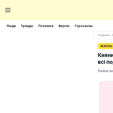
Люди
Тренды
Полезное
Вкусно
Гороскопы
Главная
›
ЖИЗНЬ
Кияни
всі п
Кияни ви