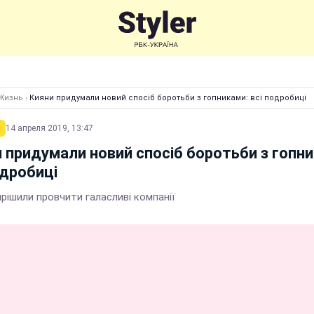
Жизнь
›
Кияни придумали новий спосіб боротьби з гопниками: всі подробиці
14 апреля 2019, 13:47
 придумали новий спосіб боротьби з гопни
одробиці
рішили провчити галасливi компанiї