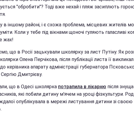
ується "обробити"? Тоді вже нехай і пляж засиплють горо
тя.
 в іншому районі, і є схожа проблема, місцевих жителів м
уміти. Коли у тебе під вікнами щоночі гуляють галасливі ком
е жах!
мо, що в Росії зацькували школярку за лист Путіну. Як роз
олярки Олена Перчікова, після публікації листа її викликал
до керівника апарату адміністрації губернатора Псковсько
 Сергію Дмитрієву.
али, що в Одесі школярка
потрапила в лікарню
після знуща
сників, які побили дитину м'ячем на уроці фізкультури. Ро
ждалої опублікувала в мережі листування дитини зі своєю
.