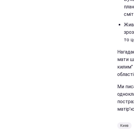
план
сміт
Живу
зроз
то ц
Нагадає
мати шк
килим" 
області
Ми пис
однокла
постра
матір'ю
Киев