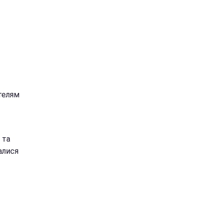
телям
 та
алися