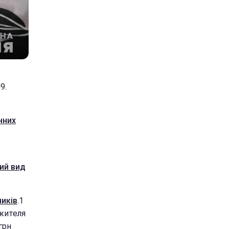
9.
нних
ий вид
ників
.1
 жителя
грн