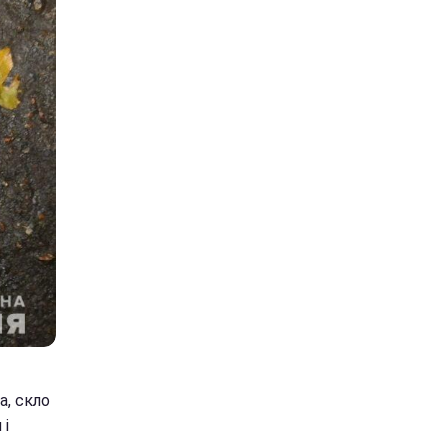
а, скло
 і