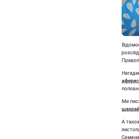
Відомо
розслі
Правоп
Нагада
аферис
поповн
Ми пис
шахрай
А тако
листоп
Семенів