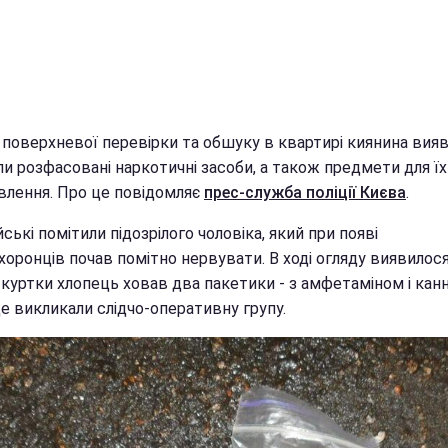
 поверхневої перевірки та обшуку в квартирі киянина вия
и розфасовані наркотичні засоби, а також предмети для їх
влення. Про це повідомляє
прес-служба поліції Києва
.
ські помітили підозрілого чоловіка, який при появі
оронців почав помітно нервувати. В ході огляду виявилося
куртки хлопець ховав два пакетики - з амфетаміном і канн
е викликали слідчо-оперативну групу.