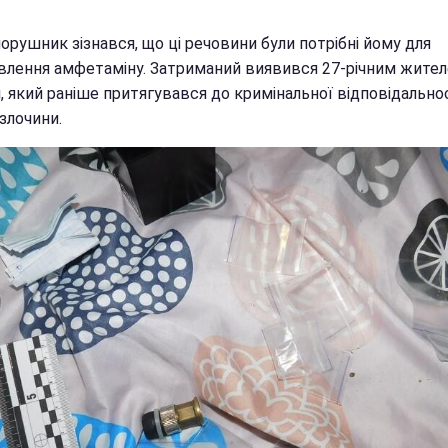
рушник зізнався, що ці речовини були потрібні йому для
влення амфетаміну. Затриманий виявився 27-річним жите
, який раніше притягувався до кримінальної відповідальнос
 злочини.