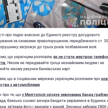
сті про подію внесено до Єдиного реєстру досудового
дування за ознаками правопорушення, передбаченого ст. 30
орушнику загрожує до трьох років позбавлення волі.
ємо, що українцям розповіли,
як не стати жертвою телефо
тів.
Ніколи не передавайте гроші незнайомим людям і не
юйте нікому рахунки банківських карт.
али, що в соціальних мережах українцям розповіли про
нов
ства з автомобілями
.
ж про те, що
у Мелітополі орудує невловима банда грабіж
ада, близько сьомої вечора бандити увірвалися в будинок
ки, зв'язали його і закрили у ванній. Злочинці забрали 2800 