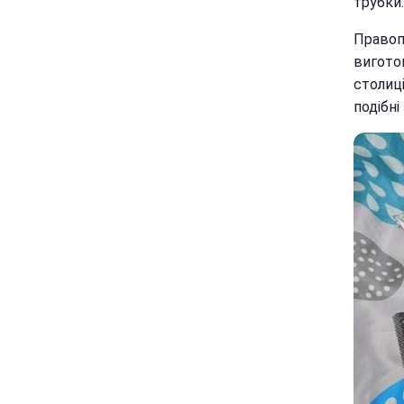
трубки.
Правопо
вигото
столиці
подібні