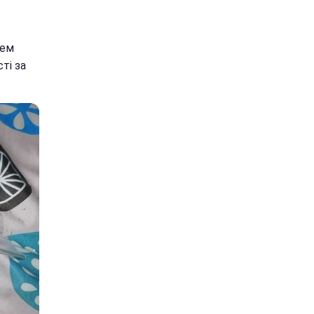
лем
ті за