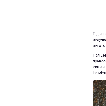
Під час
вилучил
вигото
Поліцей
правоох
кишені 
На місц