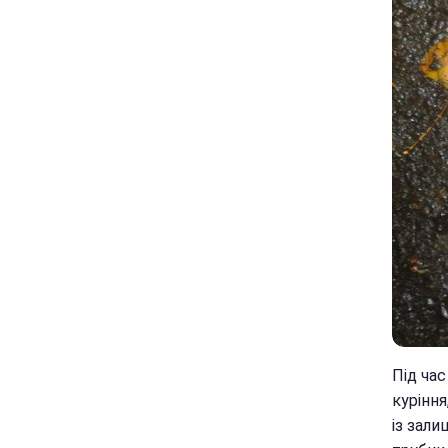
Під час
куріння
із зали