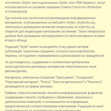
логотипом «Styler» или подписанные «Styler» или «РБК-Украина», могут
использоваться на условиях лицензии Creative Commons Attribution
4.0 International.
При полном или частичном воспроизведении информационных
материалов, опубликованных на вебсайте «Styler» (styler.rbc.ua),
обязательно размещение активной гиперссылки на styler.rbc.ua,
открытой для индексации поисковыми системами. Такая гиперссылка
должна быть размещена непосредственно в тексте материала не ниже
второго абзаца.
Редакция "Styler" может не разделять точку зрения авторов
публикаций. Оценочные суждения, согласно законодательству
Украины, не подлежат опровержению и доказыванию их правдивости.
За достоверность, содержание и соответствие требованиям
законодательства рекламных материалов ответственность несет
рекламодатель.
Материалы, отмеченные плашками "Пресс-релиз", "Спецпроект",
"Партнерский материал", "Promo", "Благотворительность" и "Резонанс",
размещаются на правах рекламы.
Рубрика «Новости компаний» является информационным форматом,
содержащим новости, сообщения и объявления, связанные с
деятельностью компаний, и основывается на информации,
предоставленной соответствующими компаниями. Редакция не несет
ответственности за достоверность такой информации.