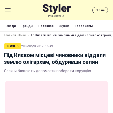
rbc.ua
Люди
Тренды
Полезное
Вкусно
Гороскопы
Главная
›
Жизнь
›
Під Києвом місцеві чиновники віддали землю олігархам,
ЖИЗНЬ
20 ноября 2017, 15:49
Під Києвом місцеві чиновники віддали
землю олігархам, обдуривши селян
Селяни благають допомогти побороти корупцію