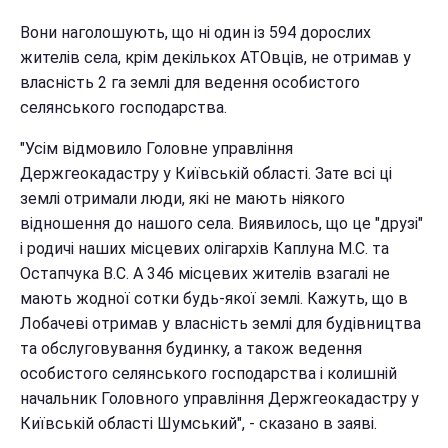
Вони наголошують, що ні один із 594 дорослих
жителів села, крім декількох АТОвців, не отримав у
власність 2 га землі для ведення особистого
селянського господарства.
"Усім відмовило Головне управління
Держгеокадастру у Київській області. Зате всі ці
землі отримали люди, які не мають ніякого
відношення до нашого села. Виявилось, що це "друзі"
і родичі наших місцевих олігархів Каплуна М.С. та
Остапчука В.С. А 346 місцевих жителів взагалі не
мають жодної сотки будь-якої землі. Кажуть, що в
Лобачеві отримав у власність землі для будівництва
та обслуговування будинку, а також ведення
особистого селянського господарства і колишній
начальник Головного управління Держгеокадастру у
Київській області Шумський", - сказано в заяві.