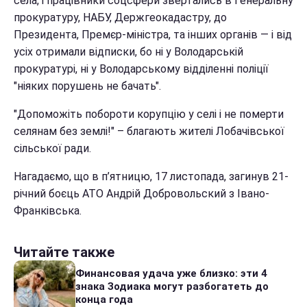
села, і працівники соцсфери звертались в Генеральну
прокуратуру, НАБУ, Держгеокадастру, до
Президента, Премєр-міністра, та інших органів — і від
усіх отримали відписки, бо ні у Володарській
прокуратурі, ні у Володарському відділенні поліції
"ніяких порушень не бачать".
"Допоможіть побороти корупцію у селі і не померти
селянам без землі!" – благають жителі Лобачівської
сільської ради.
Нагадаємо, що в п’ятницю, 17 листопада, загинув 21-
річний боєць АТО Андрій Добровольский з Івано-
Франківська.
Читайте также
Финансовая удача уже близко: эти 4
знака Зодиака могут разбогатеть до
конца года