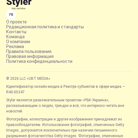
FB
О проекте
Редакционная политика и стандарты
Контакты
Команда
О компании
Реклама
Правила пользования
Правовая информация
Политика конфиденциальности
© 2026 LLC «UBT MEDIA»
Идентификатор онлайн-медиа в Реестре субъектов в сфере медиа —
R40-05347
Styler является развлекательным проектом «РБК-Украина»,
рассказывающим о людях, трендах и всё, что интересно читать вне
новостей.
Фотографии, иллюстрации и другие изображения принадлежат их
правообладателям. Использование фотографий, отмеченных Getty
Images, допускается исключительно при наличии письменного
разрешения фотоагентства Getty Images. Фотографии, отмеченные