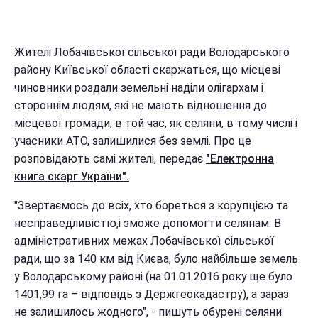
Жителі Лобачівської сільської ради Володарського
району Київської області скаржаться, що місцеві
чиновники роздали земельні наділи олігархам і
стороннім людям, які не мають відношення до
місцевої громади, в той час, як селяни, в тому числі і
учасники АТО, залишилися без землі. Про це
розповідають самі жителі, передає
"Електронна
книга скарг України".
"Звертаємось до всіх, хто бореться з корупцією та
несправедливістю,і зможе допомогти селянам. В
адміністративних межах Лобачівської сільської
ради, що за 140 км від Києва, було найбільше земель
у Володарському районі (на 01.01.2016 року ще було
1401,99 га – відповідь з Держгеокадастру), а зараз
не залишилось жодного", - пишуть обурені селяни.